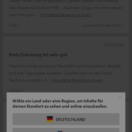
Lieber Teufel, Fast nirgendwo zu gehen, bekam Ihre Adresse
über Beratung Klubben Hifi.... Nachdem Ziggo mir einen neuen
next mini gesc
Komplette Bewertung lesen
Erik v.
(automatisch übersetzt *)
13.03.2024
Preis/Leistung ist sehr gut
Telefonische Beratung war freundlich und kompetent. Bestellt
und drei Tage später erhalten. Qualität wie von der Firma
Teufel zu erwarten. S
Komplette Bewertung lesen
Harald L.
Wähle ein Land oder eine Region, um Inhalte für
deinen Standort zu sehen und online einzukaufen.
28.02.2023
DEUTSCHLAND
Passable Alternative
Da meine Teufel Soundbar One mit dem neuen TV (mit ACR)