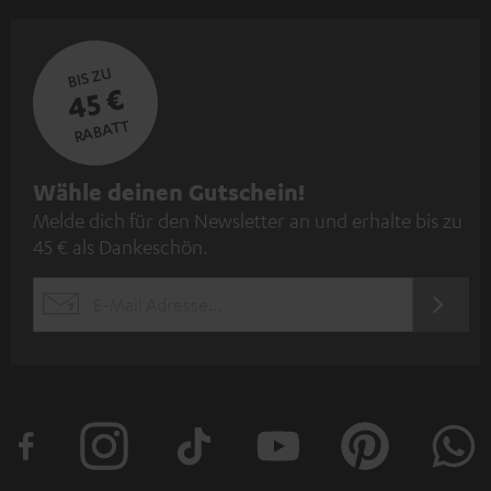
BIS ZU
45 €
RABATT
N
Wähle deinen Gutschein!
Melde dich für den Newsletter an und erhalte bis zu
e
45 € als Dankeschön.
w
s
JETZT
EMAIL
l
ANME
WIDGET
e
t
t
e
r