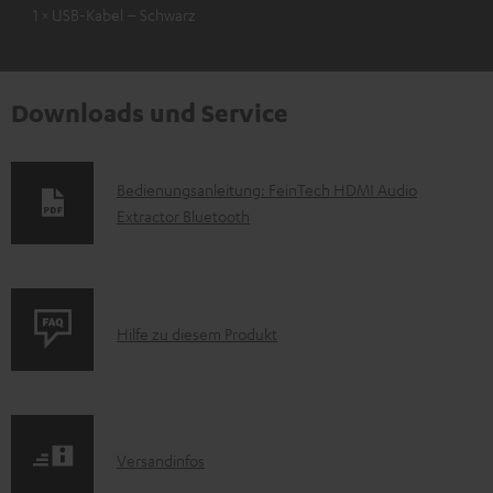
1 × USB-Kabel – Schwarz
Downloads und Service
D
Bedienungsanleitung: FeinTech HDMI Audio
Extractor Bluetooth
o
k
u
m
P
Hilfe zu diesem Produkt
e
r
n
o
t
d
e
I
Versandinfos
u
z