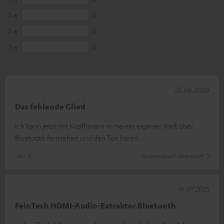
3
0
2
0
1
0
25.06.2026
Das fehlende Glied
Ich kann jetzt mit Kopfhörern in meiner eigenen Welt über
Bluetooth fernsehen und den Ton hören.
Jan V.
(automatisch übersetzt *)
16.07.2025
FeinTech HDMI-Audio-Extraktor Bluetooth