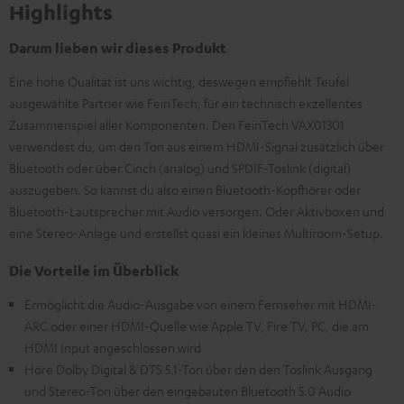
Highlights
Darum lieben wir dieses Produkt
Eine hohe Qualität ist uns wichtig, deswegen empfiehlt Teufel
ausgewählte Partner wie FeinTech, für ein technisch exzellentes
Zusammenspiel aller Komponenten. Den FeinTech VAX01301
verwendest du, um den Ton aus einem HDMI-Signal zusätzlich über
Bluetooth oder über Cinch (analog) und SPDIF-Toslink (digital)
auszugeben. So kannst du also einen Bluetooth-Kopfhörer oder
Bluetooth-Lautsprecher mit Audio versorgen. Oder Aktivboxen und
eine Stereo-Anlage und erstellst quasi ein kleines Multiroom-Setup.
Die Vorteile im Überblick
Ermöglicht die Audio-Ausgabe von einem Fernseher mit HDMI-
ARC oder einer HDMI-Quelle wie Apple TV, Fire TV, PC, die am
HDMI Input angeschlossen wird
Höre Dolby Digital & DTS 5.1-Ton über den den Toslink Ausgang
und Stereo-Ton über den eingebauten Bluetooth 5.0 Audio