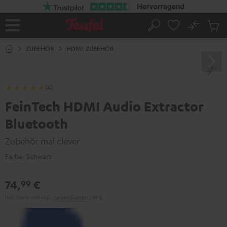
ZUM
NHALT
RINGEN
No
Abs
Startseite
Suche
Artike
im
ZUBEHÖR
HDMI-ZUBEHÖR
Waren
(4)
FeinTech HDMI Audio Extractor
Bluetooth
Zubehör mal clever
Farbe:
Schwarz
74,
€
99
Inkl. MwSt
und zzgl.
Versandkosten
2,99 €