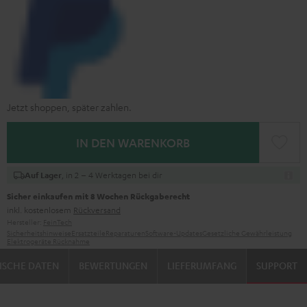
Jetzt shoppen, später zahlen.
IN DEN WARENKORB
, in 2 – 4 Werktagen bei dir
Auf Lager
Sicher einkaufen mit 8 Wochen Rückgaberecht
inkl. kostenlosem
Rückversand
Hersteller:
FeinTech
Sicherheitshinweise
Ersatzteile
Reparaturen
Software-Updates
Gesetzliche Gewährleistung
Elektrogeräte Rücknahme
ISCHE DATEN
BEWERTUNGEN
LIEFERUMFANG
SUPPORT