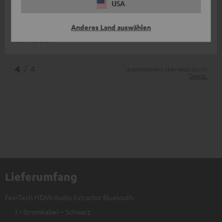
USA
keine andere Anschlussmöglichkeit zulässt, ist es eine gängige
Lösung. Schade, dass
Komplette Bewertung lesen
Anderes Land auswählen
Bernhard S.
*
4
/ 4
automatisiert übersetzt durch
DeepL
Lieferumfang
FeinTech HDMI Audio Extractor Bluetooth
1 × Stromkabel – Schwarz