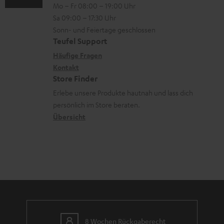
V
Mo – Fr 08:00 – 19:00 Uhr
-
n
r
z
e
Sa 09:00 – 17:30 Uhr
L
t
ä
u
r
Sonn- und Feiertage geschlossen
e
a
t
Teufel Support
r
s
x
k
e
Häufige Fragen
G
a
i
Kontakt
t
R
a
n
Store Finder
k
d
ü
r
d
Erlebe unsere Produkte hautnah und lass dich
o
a
c
a
persönlich im Store beraten.
n
t
k
Übersicht
n
e
n
t
n
a
i
h
e
m
e
8 Wochen Rückgaberecht