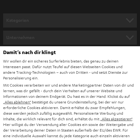
a
n
Kategorien
m
HEIMKINO
e
Unternehmen
l
HEIMKINO-KOMPLETTANLAGEN
SUPPORT
Damit‘s nach dir klingt
d
Teufel Onlineshops
Wir wollen dir ein sicheres Surferlebnis bieten, das genau zu deinen
SOUNDBAR
u
KARRIERE
Interessen passt. Dafür nutzt Teufel auf diesen Webseiten Cookies und
DEUTSCHLAND
n
andere Tracking-Technologien – auch von Dritten - und setzt Dienste zur
HIFI-LAUTSPRECHER
Personalisierung ein.
PRESSE & MARKETING
g
Mit Cookies verarbeiten wir und andere Marketingpartner Daten von dir und
ÖSTERREICH
SMART HOME
lernen, was dir gefällt - durch dein Verhalten auf unserer Website und
GESCHÄFTSKUNDEN
Informationen von deinem Endgerät. Du hast es in der Hand: Klickst du auf
„Alles ablehnen“
bestätigst du unsere Grundeinstellung, bei der wir nur
SCHWEIZ
BLUETOOTH-LAUTSPRECHER
PARTNERPROGRAMM
erforderliche Cookies aktivieren. Damit erhältst du zwar Empfehlungen,
diese werden jedoch zufällig ausgewählt. Personalisierte Werbung und
KOPFHÖRER
Inhalte, die wirklich relevant für dich sind, erhältst du mit
„Alles akzeptieren“
.
NIEDERLANDE
BLOG
Hier willigst du der Verwendung aller Cookies ein sowie der Weitergabe und
der Verarbeitung deiner Daten in Staaten außerhalb der EU/des EWR. Für
BLUETOOTH-KOPFHÖRER
NEWSLETTER
eine individuelle Auswahl kannst du jede Kategorie auch einzeln aktivieren
BELGIEN