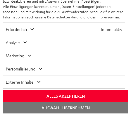
bzw. deaktivieren und mit
„Auswahl übernehmen“
bestätigen.
STEREOANLAGEN
Alle Einwilligungen kannst du unter „Daten-Einstellungen“ jederzeit
STORES
anpassen und mit Wirkung für die Zukunft widerrufen. Schau dir für weitere
FRANKREICH
LAUTSPRECHER
Informationen auch unsere
Datenschutzerklärung
und das
Impressum
an.
DEINE VORTEILE BEI TEUFEL
Erforderlich
Immer aktiv
POLEN
ULTIMA-SERIE
TEUFEL STORY
Analyse
IN-EAR-KOPFHÖRER
SPANIEN
UNSER MANAGEMENT
Marketing
FANSHOP
NACHHALTIGKEIT
ITALIEN
NEUHEITEN
Personalisierung
Technische Änderungen, Tippfehler und Irrtum vorbehalten. Das auf unseren
UNSERE WERTE
Fotos abgebildete Zubehör ist nicht im Lieferumfang enthalten. Etwaige
USA
Entsorgungsgebühren für Batterien sind im Preis inbegriffen.
Externe Inhalte
BILDUNGSRABATT
©2026 Lautsprecher Teufel GmbH - All rights reserved.
WEITERE LÄNDER
ALLES AKZEPTIEREN
GESCHENKGUTSCHEIN
Chat
Impressum
AGB
Datenschutz
Daten-Einstellungen
EU Data Act
AUSWAHL ÜBERNEHMEN
starten
BARRIEREFREIHEIT
Vertrag widerrufen