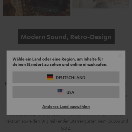
Modern Sound, Retro-Design
Lass dich von der Seele Kaliforniens inspirieren
Wähle ein Land oder eine Region, um Inhalte für
deinen Standort zu sehen und online einzukaufen.
Die hochwertige Schwarz-Weiß-Kombination, die die berühmten
Kurven der Fender Stratocaster®, Telecaster® und Jazzmaster®
DEUTSCHLAND
betont, findet sich im umlaufenden Frame der Lautsprecher wieder.
USA
Das verchromte Logo hat mit seiner typischen Schrägstellung seine
Heritage in den Fender Amps.
Anderes Land auswählen
Vervollständigt wird der Look mit jeweils einem Fender x Teufel
Plektrum sowie den Original Fender Gitarrengurten beim CROSS und
GO 2.