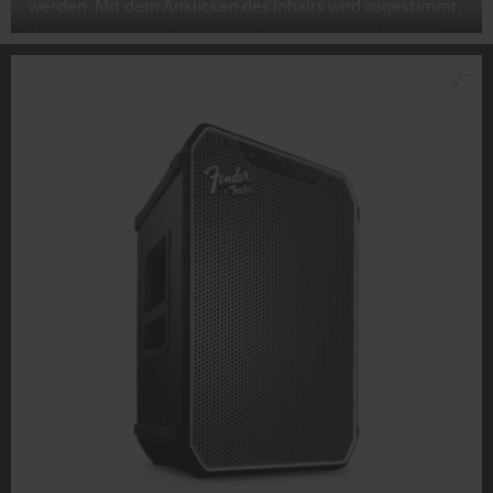
werden. Mit dem Anklicken des Inhalts wird zugestimmt,
dass externe Inhalte angezeigt werden. Dabei können
personenbezogene Daten an Drittplattformen
übermittelt werden.
Weitere Informationen sind in der
Datenschutzerklärung unter I zu finden
.