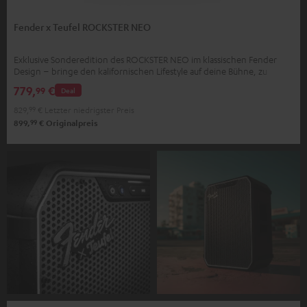
Fender x Teufel ROCKSTER NEO
Exklusive Sonderedition des ROCKSTER NEO im klassischen Fender
Design – bringe den kalifornischen Lifestyle auf deine Bühne, zu
deinen Partys, zu dir nach Hause
779,
€
99
Deal
829,
99
€
Letzter niedrigster Preis
99
899,
€
Originalpreis