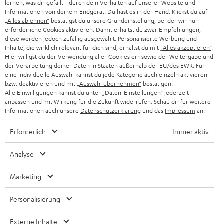
lernen, was dir gefällt - durch dein Verhalten auf unserer Website und
g
ÖSTERREICH
Informationen von deinem Endgerät. Du hast es in der Hand: Klickst du auf
SMART HOME
„Alles ablehnen“
bestätigst du unsere Grundeinstellung, bei der wir nur
GESCHÄFTSKUNDEN
erforderliche Cookies aktivieren. Damit erhältst du zwar Empfehlungen,
SCHWEIZ
BLUETOOTH-LAUTSPRECHER
diese werden jedoch zufällig ausgewählt. Personalisierte Werbung und
PARTNERPROGRAMM
Inhalte, die wirklich relevant für dich sind, erhältst du mit
„Alles akzeptieren“
.
Hier willigst du der Verwendung aller Cookies ein sowie der Weitergabe und
KOPFHÖRER
der Verarbeitung deiner Daten in Staaten außerhalb der EU/des EWR. Für
NIEDERLANDE
BLOG
eine individuelle Auswahl kannst du jede Kategorie auch einzeln aktivieren
BLUETOOTH-KOPFHÖRER
bzw. deaktivieren und mit
„Auswahl übernehmen“
bestätigen.
NEWSLETTER
Alle Einwilligungen kannst du unter „Daten-Einstellungen“ jederzeit
BELGIEN
anpassen und mit Wirkung für die Zukunft widerrufen. Schau dir für weitere
STEREOANLAGEN
STORES
Informationen auch unsere
Datenschutzerklärung
und das
Impressum
an.
FRANKREICH
LAUTSPRECHER
Erforderlich
Immer aktiv
DEINE VORTEILE BEI TEUFEL
POLEN
ULTIMA-SERIE
Analyse
TEUFEL STORY
IN-EAR-KOPFHÖRER
SPANIEN
UNSER MANAGEMENT
Marketing
FANSHOP
NACHHALTIGKEIT
Personalisierung
ITALIEN
NEUHEITEN
Technische Änderungen, Tippfehler und Irrtum vorbehalten. Das auf unseren
UNSERE WERTE
Externe Inhalte