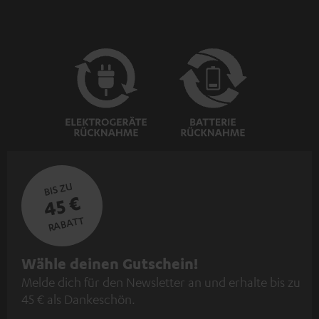
BIS ZU
45 €
RABATT
N
Wähle deinen Gutschein!
Melde dich für den Newsletter an und erhalte bis zu
e
45 € als Dankeschön.
w