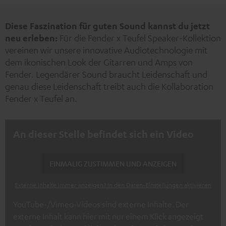
Neu
Diese Faszination für guten Sound kannst du jetzt
neu erleben:
Für die Fender x Teufel Speaker-Kollektion
vereinen wir unsere innovative Audiotechnologie mit
dem ikonischen Look der Gitarren und Amps von
Fender. Legendärer Sound braucht Leidenschaft und
genau diese Leidenschaft treibt auch die Kollaboration
Fender x Teufel an.
An dieser Stelle befindet sich ein Video
EINMALIG ZUSTIMMEN UND ANZEIGEN
Externe Inhalte immer anzeigen? In den Daten‑Einstellungen aktivieren
YouTube-/Vimeo-Videos sind externe Inhalte. Der
externe Inhalt kann hier mit nur einem Klick angezeigt