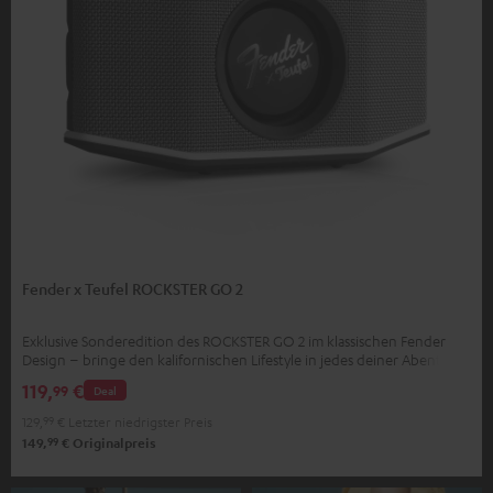
Fender x Teufel ROCKSTER GO 2
Exklusive Sonderedition des ROCKSTER GO 2 im klassischen Fender
Design – bringe den kalifornischen Lifestyle in jedes deiner Abenteuer
119,
€
99
Deal
129,
99
€
Letzter niedrigster Preis
99
149,
€
Originalpreis