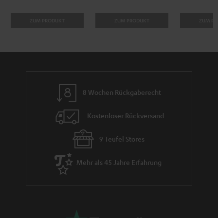
ZUM PRODUKT
ZUM PRODUKT
ZUM P
8 Wochen Rückgaberecht
Kostenloser Rückversand
9 Teufel Stores
Mehr als 45 Jahre Erfahrung