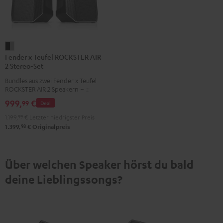
Fender
Fender x Teufel ROCKSTER AIR
x
2 Stereo-Set
Teufel
Bundles aus zwei Fender x Teufel
ROCKSTER
ROCKSTER AIR 2 Speakern – zwei
AIR
AIR 2 spielen per Kabel oder über
999,
€
99
Deal
Bluetooth synchron in Stereo und
2
bringen noch mehr Pegel, Bass
1.199,
99
€
Letzter niedrigster Preis
Stereo-
und Räumlichkeit
98
1.399,
€
Originalpreis
Set
Black
&
Über welchen Speaker hörst du bald
Steel
deine Lieblingssongs?