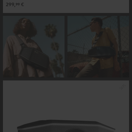
299,
€
99