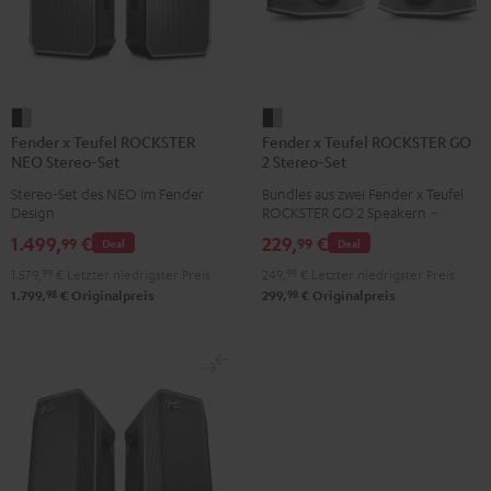
Fender
Fender
Fender x Teufel ROCKSTER
Fender x Teufel ROCKSTER GO
x
x
NEO Stereo-Set
2 Stereo-Set
Teufel
Teufel
Stereo-Set des NEO im Fender
Bundles aus zwei Fender x Teufel
ROCKSTER
ROCKSTER
Design
ROCKSTER GO 2 Speakern – zwei
NEO
GO
GO 2 spielen kabellos über
1.499,
€
229,
€
99
99
Deal
Deal
Bluetooth synchron in Stereo und
Stereo-
2
bringen noch mehr Pegel und
1.579,
99
€
Letzter niedrigster Preis
249,
99
€
Letzter niedrigster Preis
Set
Stereo-
Bass
98
98
1.799,
€
Originalpreis
299,
€
Originalpreis
Black
Set
&
Black
Steel
&
Steel