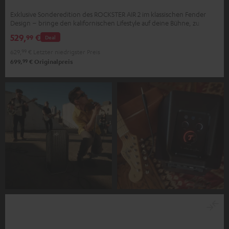
Exklusive Sonderedition des ROCKSTER AIR 2 im klassischen Fender
Design – bringe den kalifornischen Lifestyle auf deine Bühne, zu
deinen Partys, zu dir nach Hause
529,
€
99
Deal
629,
99
€
Letzter niedrigster Preis
99
699,
€
Originalpreis