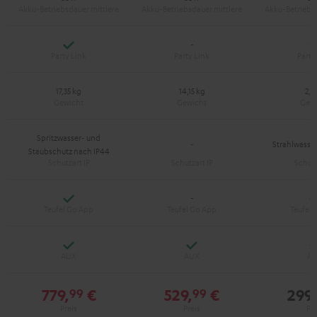
Ja
-
17,35 kg
14,15 kg
2,4
Spritzwasser- und
-
Strahlwasser
Staubschutz nach IP44
Ja
-
Ja
Ja
779,
€
529,
€
299,
99
99