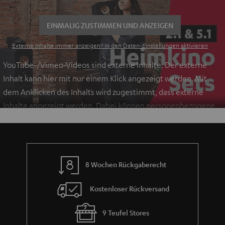
EINMALIG ZUSTIMMEN UND ANZEIGEN
Externe Inhalte immer anzeigen? In den Daten‑Einstellungen aktivieren
YouTube-/Vimeo-Videos sind externe Inhalte. Der externe
Inhalt kann hier mit nur einem Klick angezeigt werden. Mit
dem Anklicken des Inhalts wird zugestimmt, dass externe
Inhalte angezeigt werden. Dabei können personenbezogene
Daten an Drittplattformen übermittelt werden.
Weitere
Informationen sind in der Datenschutzerklärung unter I zu
finden
.
8 Wochen Rückgaberecht
Kostenloser Rückversand
9 Teufel Stores