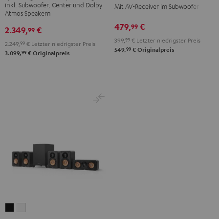
Surround
inkl. Subwoofer, Center und Dolby
Mit AV-Receiver im Subwoofer
DENON
DENON
"5.1-
Atmos Speakern
X3800H
X3800H
Set"
479,
€
99
2.349,
€
99
für
für
Schwarz
399,
99
€
Letzter niedrigster Preis
2.249,
99
€
Letzter niedrigster Preis
Dolby
Dolby
99
549,
€
Originalpreis
99
3.099,
€
Originalpreis
Atmos
Atmos
Schwarz
Weiß
ULTIMA
ULTIMA