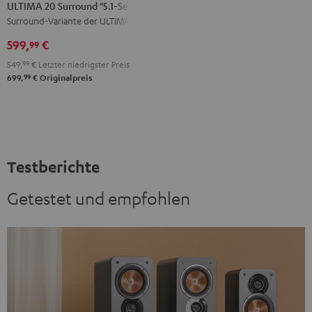
20
20
ULTIMA 20 Surround "5.1-Set"
Surround
Surround
Surround-Variante der ULTIMA 20
"5.1-
"5.1-
599,
€
99
Set"
Set"
549,
99
€
Letzter niedrigster Preis
Schwarz
Weiß
99
699,
€
Originalpreis
Testberichte
Getestet und empfohlen