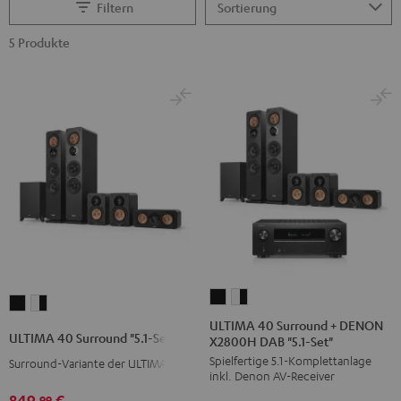
Filtern
5 Produkte
ULTIMA
ULTIMA
ULTIMA
ULTIMA
40
40
ULTIMA 40 Surround + DENON
40
40
ULTIMA 40 Surround "5.1-Set"
X2800H DAB "5.1-Set"
Surround
Surround
Surround
Surround
Spielfertige 5.1-Komplettanlage
+
+
Surround-Variante der ULTIMA 40
"5.1-
"5.1-
inkl. Denon AV-Receiver
DENON
DENON
Set"
Set"
849,
€
99