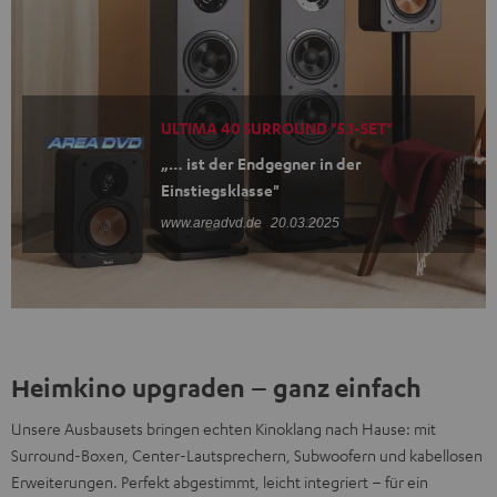
ULTIMA 40 SURROUND "5.1-SET"
„… ist der Endgegner in der
Einstiegsklasse"
www.areadvd.de
20.03.2025
Heimkino upgraden – ganz einfach
Unsere Ausbausets bringen echten Kinoklang nach Hause: mit
Surround-Boxen, Center-Lautsprechern, Subwoofern und kabellosen
Erweiterungen. Perfekt abgestimmt, leicht integriert – für ein