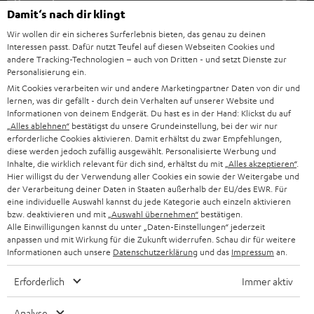
e
Unternehmen
Damit‘s nach dir klingt
l
HEIMKINO-KOMPLETTANLAGEN
Wir wollen dir ein sicheres Surferlebnis bieten, das genau zu deinen
SUPPORT
d
Teufel Onlineshops
Interessen passt. Dafür nutzt Teufel auf diesen Webseiten Cookies und
SOUNDBAR
andere Tracking-Technologien – auch von Dritten - und setzt Dienste zur
u
KARRIERE
Personalisierung ein.
DEUTSCHLAND
n
Mit Cookies verarbeiten wir und andere Marketingpartner Daten von dir und
HIFI-LAUTSPRECHER
PRESSE & MARKETING
lernen, was dir gefällt - durch dein Verhalten auf unserer Website und
g
ÖSTERREICH
Informationen von deinem Endgerät. Du hast es in der Hand: Klickst du auf
SMART HOME
„Alles ablehnen“
bestätigst du unsere Grundeinstellung, bei der wir nur
GESCHÄFTSKUNDEN
erforderliche Cookies aktivieren. Damit erhältst du zwar Empfehlungen,
SCHWEIZ
BLUETOOTH-LAUTSPRECHER
diese werden jedoch zufällig ausgewählt. Personalisierte Werbung und
PARTNERPROGRAMM
Inhalte, die wirklich relevant für dich sind, erhältst du mit
„Alles akzeptieren“
.
Hier willigst du der Verwendung aller Cookies ein sowie der Weitergabe und
KOPFHÖRER
der Verarbeitung deiner Daten in Staaten außerhalb der EU/des EWR. Für
NIEDERLANDE
BLOG
eine individuelle Auswahl kannst du jede Kategorie auch einzeln aktivieren
BLUETOOTH-KOPFHÖRER
bzw. deaktivieren und mit
„Auswahl übernehmen“
bestätigen.
NEWSLETTER
Alle Einwilligungen kannst du unter „Daten-Einstellungen“ jederzeit
BELGIEN
anpassen und mit Wirkung für die Zukunft widerrufen. Schau dir für weitere
STEREOANLAGEN
STORES
Informationen auch unsere
Datenschutzerklärung
und das
Impressum
an.
FRANKREICH
LAUTSPRECHER
Erforderlich
Immer aktiv
DEINE VORTEILE BEI TEUFEL
POLEN
ULTIMA-SERIE
Analyse
TEUFEL STORY