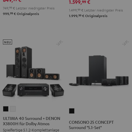
1.599,
€
X2800H
X2800H
99
Schwarz
Weiß
749,
99
€
Letzter niedrigster Preis
DAB
DAB
1.499,
99
€
Letzter niedrigster Preis
/
99
999,
€
Originalpreis
"5.1-
"5.1-
99
1.999,
€
Originalpreis
Schwarz
Set"
Set"
Schwarz
Weiß
/
NEU
Schwarz
ULTIMA
ULTIMA
CONSONO
40
40
ULTIMA 40 Surround + DENON
25
CONSONO 25 CONCEPT
X3800H für Dolby Atmos
Surround
Surround
CONCEPT
Surround "5.1-Set"
Spielfertige 5.1.2-Komplettanlage
+
+