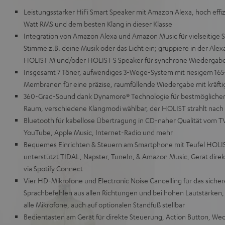
Leistungsstarker HiFi Smart Speaker mit Amazon Alexa, hoch effi
Watt RMS und dem besten Klang in dieser Klasse
Integration von Amazon Alexa und Amazon Music für vielseitige 
Stimme z.B. deine Musik oder das Licht ein; gruppiere in der Ale
HOLIST M und/oder HOLIST S Speaker für synchrone Wiedergabe
Insgesamt 7 Töner, aufwendiges 3-Wege-System mit riesigem 1
Membranen für eine präzise, raumfüllende Wiedergabe mit kräft
360-Grad-Sound dank Dynamore® Technologie für bestmöglichen K
Raum, verschiedene Klangmodi wählbar, der HOLIST strahlt nach 
Bluetooth für kabellose Übertragung in CD-naher Qualität vom TV
YouTube, Apple Music, Internet-Radio und mehr
Bequemes Einrichten & Steuern am Smartphone mit Teufel HOLIS
unterstützt TIDAL, Napster, TuneIn, & Amazon Music, Gerät direkt
via Spotify Connect
Vier HD-Mikrofone und Electronic Noise Cancelling für das sicher
Sprachbefehlen aus allen Richtungen und bei hohen Lautstärken,
alle Mikrofone, auch auf optionalen Standfuß stellbar
Bedientasten am Gerät für direkte Steuerung, Action Button, Wec