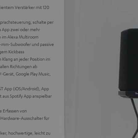
zientem Verstärker mit 120
Sprachsteuerung, schalte per
xa App zwei oder mehr
 im Alexa Multiroom
65-mm-Subwoofer und passive
igem Kickbass
lang an jeder Position im
allen Richtungen ab
-Gerät, Google Play Music,
T App (iOS/Android), App
 aus Spotify App anspielbar
e Erfassen von
 Hardware-Ausschalter für
ker, hochwertige, leicht zu