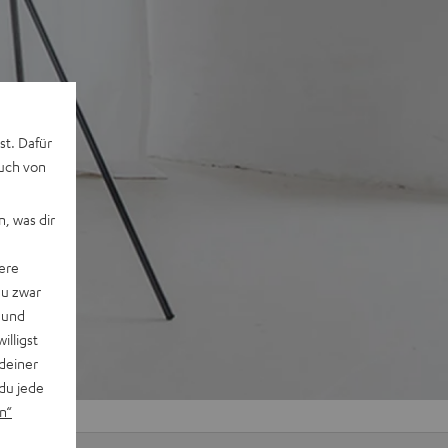
st. Dafür
auch von
, was dir
ere
du zwar
 und
willigst
deiner
du jede
n“