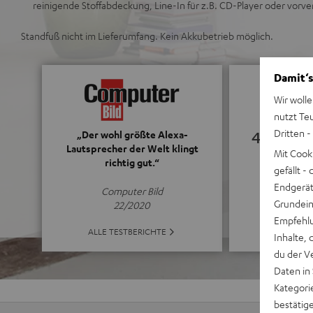
reinigende Stoffabdeckung, Line-In für z.B. CD-Player oder vorve
Standfuß nicht im Lieferumfang. Kein Akkubetrieb möglich.
Damit‘s
Wir wolle
nutzt Te
Dritten -
4.56
„Der wohl größte Alexa-
Lautsprecher der Welt klingt
Mit Cook
richtig gut.“
(4.56 von 5 b
gefällt 
Endgerät.
Computer Bild
Grundeins
22/2020
Empfehlu
ALLE BE
ALLE TESTBERICHTE
Inhalte, 
du der V
Daten in
Kategori
bestätig