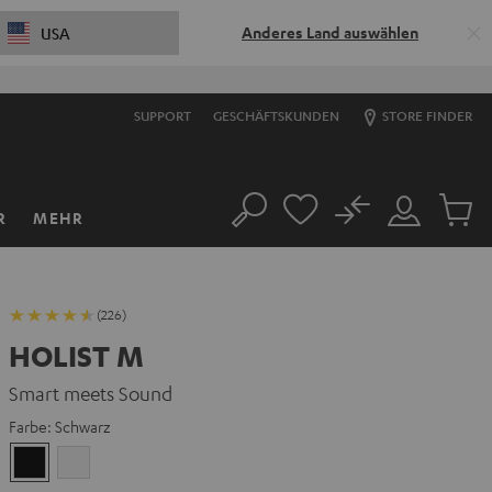
Anderes Land auswählen
USA
SUPPORT
GESCHÄFTSKUNDEN
STORE FINDER
No
R
MEHR
Suche
Mein
Artikel
Konto
im
Warenk
(226)
HOLIST M
Smart meets Sound
Farbe:
Schwarz
Schwarz
Weiß