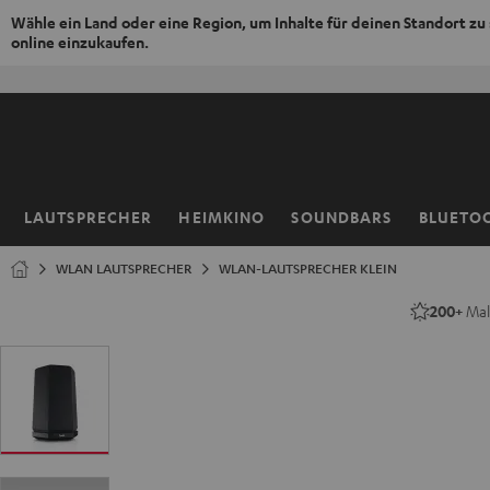
Wähle ein Land oder eine Region, um Inhalte für deinen Standort zu
online einzukaufen.
ZUM
NHALT
RINGEN
LAUTSPRECHER
HEIMKINO
SOUNDBARS
BLUETO
Startseite
WLAN LAUTSPRECHER
WLAN-LAUTSPRECHER KLEIN
200+
Mal