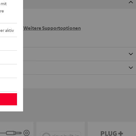
 mit
ere
 wir
n.
Weitere Supportoptionen
r aktiv