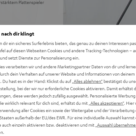
rstärktem Plattenspieler
 nach dir klingt
n dir ein sicheres Surferlebnis bieten, das genau zu deinen Interessen pas
ufel auf diesen Webseiten Cookies und andere Tracking-Technologien – 
 und setzt Dienste zur Personalisierung ein.
ies verarbeiten wir und andere Marketingpartner Daten von dir und lernen
ei 226 Bewertungen)
- durch dein Verhalten auf unserer Website und Informationen von deinem
 Du hast es in der Hand: Klickst du auf
„Alles ablehnen“
bestätigst du uns
tellung, bei der wir nur erforderliche Cookies aktivieren. Damit erhältst 
ngen, diese werden jedoch zufällig ausgewählt. Personalisierte Werbung
WERTUNGEN
die wirklich relevant für dich sind, erhältst du mit
„Alles akzeptieren“
. Hier 
erwendung aller Cookies ein sowie der Weitergabe und der Verarbeitung 
 Staaten außerhalb der EU/des EWR. Für eine individuelle Auswahl kannst 
e auch einzeln aktivieren bzw. deaktivieren und mit
„Auswahl übernehme
en.