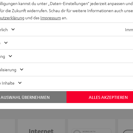
willigungen kannst du unter „Daten-Einstellungen“ jederzeit anpassen und
für die Zukunft widerrufen. Schau dir für weitere Informationen auch uns
utzerklärung
und das
Impressum
an.
Keinen Store in der Nähe? Kein Problem,
beratung
beraten dich auch persönlich am Telefo
rlich
Imme
Hier Termin buchen
e
ing
lisierung
 Inhalte
AUSWAHL ÜBERNEHMEN
ALLES AKZEPTIEREN