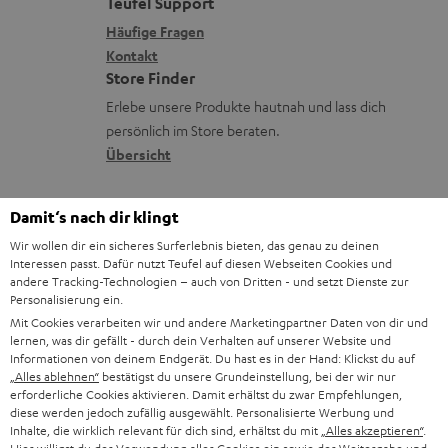
a
t
Teufel Support
r
k
x
k
e
Häufige Fragen
G
s
i
Kontakt
t
R
a
Store Finder
.
k
d
ü
r
Erlebe unsere Produkte hautnah und lass dich
t
o
a
c
a
persönlich im Store beraten.
i
n
t
k
Übersicht
n
t
e
n
t
l
n
a
i
Damit‘s nach dir klingt
e
h
e
Wir wollen dir ein sicheres Surferlebnis bieten, das genau zu deinen
_
Interessen passt. Dafür nutzt Teufel auf diesen Webseiten Cookies und
m
andere Tracking-Technologien – auch von Dritten - und setzt Dienste zur
h
e
Personalisierung ein.
i
Mit Cookies verarbeiten wir und andere Marketingpartner Daten von dir und
lernen, was dir gefällt - durch dein Verhalten auf unserer Website und
d
Informationen von deinem Endgerät. Du hast es in der Hand: Klickst du auf
8 Wochen Rückgaberecht
„Alles ablehnen“
bestätigst du unsere Grundeinstellung, bei der wir nur
d
erforderliche Cookies aktivieren. Damit erhältst du zwar Empfehlungen,
Kostenloser Rückversand
e
diese werden jedoch zufällig ausgewählt. Personalisierte Werbung und
Inhalte, die wirklich relevant für dich sind, erhältst du mit
„Alles akzeptieren“
.
n