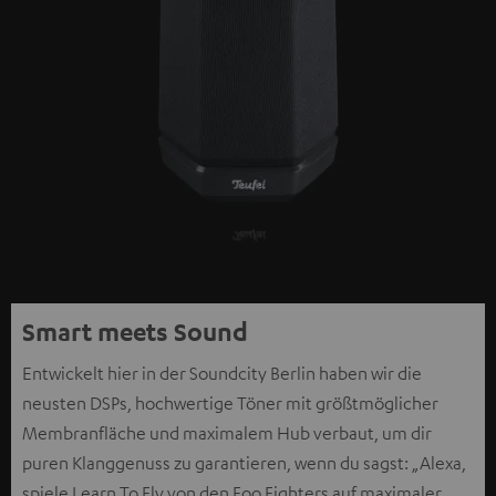
Smart meets Sound
Entwickelt hier in der Soundcity Berlin haben wir die
neusten DSPs, hochwertige Töner mit größtmöglicher
Membranfläche und maximalem Hub verbaut, um dir
puren Klanggenuss zu garantieren, wenn du sagst: „Alexa,
spiele Learn To Fly von den Foo Fighters auf maximaler