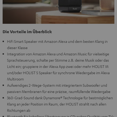
Die Vorteile im Überblick
HiFi Smart Speaker mit Amazon Alexa und dem besten Klang in
dieser Klasse
Integration von Amazon Alexa und Amazon Music für vielseitige
Sprachsteuerung, schalte per Stimme z.B. deine Musik oder das
Licht ein; gruppiere in der Alexa App zwei oder mehr HOLIST M
und/oder HOLIST S Speaker für synchrone Wiedergabe im Alexa
Multiroom
Aufwendiges 2-Wege-System mit integriertem Subwoofer und
passiven Membranen für eine präzise, raumfüllende Wiedergabe
360-Grad-Sound dank Dynamore® Technologie für bestmöglichen
Klang an jeder Position im Raum, der HOLIST strahlt nach allen
Richtungen ab
Bluetooth für kabellose Übertragung in CD-naher Qualität vom TV-