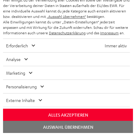
Hier willigst du der Verwendung aller Cookies ein sowie der Weitergabe und
9 Teufel Stores
der Verarbeitung deiner Daten in Staaten außerhalb der EU/des EWR. Für
eine individuelle Auswahl kannst du jede Kategorie auch einzeln aktivieren
bzw. deaktivieren und mit
„Auswahl übernehmen“
bestätigen.
Mehr als 45 Jahre Erfahrung
Alle Einwilligungen kannst du unter „Daten-Einstellungen“ jederzeit
anpassen und mit Wirkung für die Zukunft widerrufen. Schau dir für weitere
Informationen auch unsere
Datenschutzerklärung
und das
Impressum
an.
Erforderlich
Immer aktiv
Analyse
Marketing
Personalisierung
Externe Inhalte
Teufel Blog
Audio-Technologien, HiFi-Trends, Tipps & Tricks
ALLES AKZEPTIEREN
Teufel Support
Chat
AUSWAHL ÜBERNEHMEN
starten
Häufige Fragen