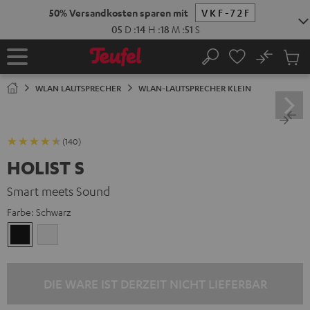
ZUM
NHALT
RINGEN
No
Abs
Startseite
Suche
Artike
im
WLAN LAUTSPRECHER
WLAN-LAUTSPRECHER KLEIN
Waren
(140)
HOLIST S
Smart meets Sound
Farbe:
Schwarz
Schwarz
Weiß
DIE WARE IST DERZEIT NICHT LIEFERBAR