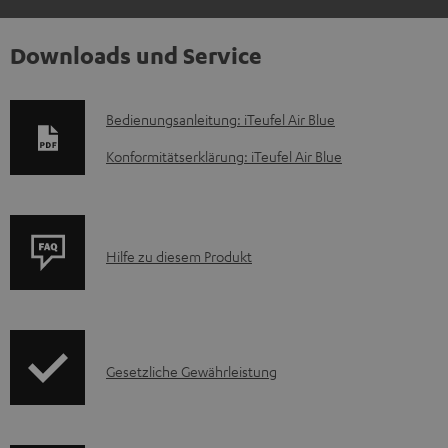
Downloads und Service
D
Bedienungsanleitung: iTeufel Air Blue
o
Konformitätserklärung: iTeufel Air Blue
k
u
m
P
Hilfe zu diesem Produkt
e
r
n
o
t
d
e
I
Gesetzliche Gewährleistung
u
z
n
k
u
f
t