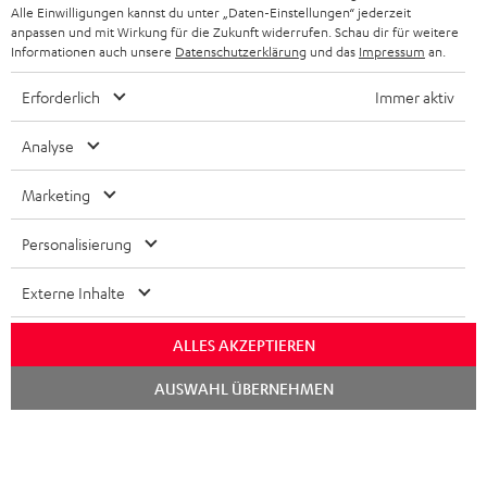
n
HIFI-LAUTSPRECHER
Alle Einwilligungen kannst du unter „Daten-Einstellungen“ jederzeit
PRESSE & MARKETING
anpassen und mit Wirkung für die Zukunft widerrufen. Schau dir für weitere
g
ÖSTERREICH
Informationen auch unsere
Datenschutzerklärung
und das
Impressum
an.
SMART HOME
GESCHÄFTSKUNDEN
Erforderlich
Immer aktiv
SCHWEIZ
BLUETOOTH-LAUTSPRECHER
PARTNERPROGRAMM
Analyse
KOPFHÖRER
NIEDERLANDE
BLOG
Marketing
BLUETOOTH-KOPFHÖRER
NEWSLETTER
BELGIEN
Personalisierung
STEREOANLAGEN
STORES
FRANKREICH
Externe Inhalte
LAUTSPRECHER
DEINE VORTEILE BEI TEUFEL
ALLES AKZEPTIEREN
POLEN
ULTIMA-SERIE
TEUFEL STORY
Chat
AUSWAHL ÜBERNEHMEN
IN-EAR-KOPFHÖRER
starten
SPANIEN
UNSER MANAGEMENT
FANSHOP
NACHHALTIGKEIT
ITALIEN