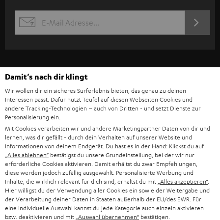
w
s
JETZT
EMAIL
l
ANME
WIDGET
e
t
t
Damit‘s nach dir klingt
e
Wir wollen dir ein sicheres Surferlebnis bieten, das genau zu deinen
Interessen passt. Dafür nutzt Teufel auf diesen Webseiten Cookies und
r
andere Tracking-Technologien – auch von Dritten - und setzt Dienste zur
a
Personalisierung ein.
Mit Cookies verarbeiten wir und andere Marketingpartner Daten von dir und
n
lernen, was dir gefällt - durch dein Verhalten auf unserer Website und
Kategorien
Informationen von deinem Endgerät. Du hast es in der Hand: Klickst du auf
m
„Alles ablehnen“
bestätigst du unsere Grundeinstellung, bei der wir nur
HEIMKINO
e
erforderliche Cookies aktivieren. Damit erhältst du zwar Empfehlungen,
Unternehmen
diese werden jedoch zufällig ausgewählt. Personalisierte Werbung und
l
Inhalte, die wirklich relevant für dich sind, erhältst du mit
„Alles akzeptieren“
.
HEIMKINO-KOMPLETTANLAGEN
SUPPORT
Hier willigst du der Verwendung aller Cookies ein sowie der Weitergabe und
d
Teufel Onlineshops
der Verarbeitung deiner Daten in Staaten außerhalb der EU/des EWR. Für
SOUNDBAR
u
eine individuelle Auswahl kannst du jede Kategorie auch einzeln aktivieren
KARRIERE
DEUTSCHLAND
bzw. deaktivieren und mit
„Auswahl übernehmen“
bestätigen.