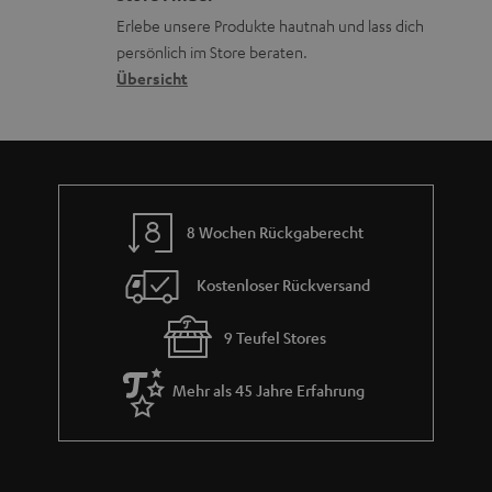
k
d
ü
r
Erlebe unsere Produkte hautnah und lass dich
o
a
c
a
persönlich im Store beraten.
n
t
k
Übersicht
n
e
n
t
n
a
i
h
e
m
8 Wochen Rückgaberecht
e
Kostenloser Rückversand
9 Teufel Stores
Mehr als 45 Jahre Erfahrung