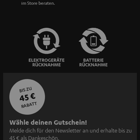
im Store beraten.
BIS ZU
45 €
RABATT
N
Wähle deinen Gutschein!
Melde dich für den Newsletter an und erhalte bis zu
e
45 € als Dankeschön.