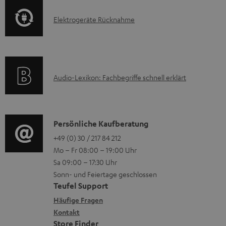
m
o
F
H
E
Elektrogeräte Rücknahme
r
A
e
l
m
Q
r
e
a
s
u
k
t
n
A
Audio-Lexikon: Fachbegriffe schnell erklärt
t
i
t
u
r
o
e
d
o
n
r
i
K
Persönliche Kaufberatung
g
e
l
o
o
+49 (0) 30 / 217 84 212
e
n
Mo – Fr 08:00 – 19:00 Uhr
a
-
n
r
z
Sa 09:00 – 17:30 Uhr
d
L
t
ä
u
Sonn- und Feiertage geschlossen
e
e
a
t
Teufel Support
r
n
x
k
e
Häufige Fragen
G
i
Kontakt
t
R
a
Store Finder