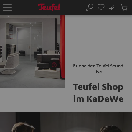
ZUM
NHALT
No
Abs
Startseite
Suche
RINGEN
Artike
im
Waren
Erlebe den Teufel Sound
live
Teufel Shop
im KaDeWe