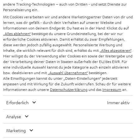
SOUNDBAR
andere Tracking-Technologien – auch von Dritten - und setzt Dienste zur
u
KARRIERE
Personalisierung ein.
DEUTSCHLAND
n
Mit Cookies verarbeiten wir und andere Marketingpartner Daten von dir und
HIFI-LAUTSPRECHER
PRESSE & MARKETING
lernen, was dir gefällt - durch dein Verhalten auf unserer Website und
g
ÖSTERREICH
Informationen von deinem Endgerät. Du hast es in der Hand: Klickst du auf
SMART HOME
„Alles ablehnen“
bestätigst du unsere Grundeinstellung, bei der wir nur
GESCHÄFTSKUNDEN
erforderliche Cookies aktivieren. Damit erhältst du zwar Empfehlungen,
SCHWEIZ
BLUETOOTH-LAUTSPRECHER
diese werden jedoch zufällig ausgewählt. Personalisierte Werbung und
PARTNERPROGRAMM
Inhalte, die wirklich relevant für dich sind, erhältst du mit
„Alles akzeptieren“
.
Hier willigst du der Verwendung aller Cookies ein sowie der Weitergabe und
KOPFHÖRER
NIEDERLANDE
der Verarbeitung deiner Daten in Staaten außerhalb der EU/des EWR. Für
BLOG
eine individuelle Auswahl kannst du jede Kategorie auch einzeln aktivieren
BLUETOOTH-KOPFHÖRER
bzw. deaktivieren und mit
„Auswahl übernehmen“
bestätigen.
NEWSLETTER
Alle Einwilligungen kannst du unter „Daten-Einstellungen“ jederzeit
BELGIEN
anpassen und mit Wirkung für die Zukunft widerrufen. Schau dir für weitere
STEREOANLAGEN
STORES
Informationen auch unsere
Datenschutzerklärung
und das
Impressum
an.
FRANKREICH
LAUTSPRECHER
Erforderlich
Immer aktiv
DEINE VORTEILE BEI TEUFEL
POLEN
ULTIMA-SERIE
Analyse
TEUFEL STORY
IN-EAR-KOPFHÖRER
SPANIEN
UNSER MANAGEMENT
Marketing