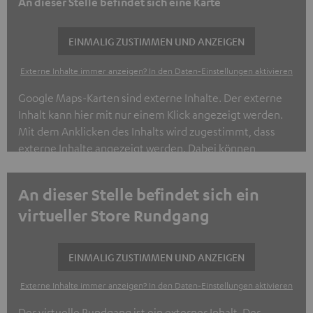
An dieser Stelle befindet sich eine Karte
EINMALIG ZUSTIMMEN UND ANZEIGEN
Externe Inhalte immer anzeigen? In den Daten‑Einstellungen aktivieren
Google Maps-Karten sind externe Inhalte. Der externe
Inhalt kann hier mit nur einem Klick angezeigt werden.
Mit dem Anklicken des Inhalts wird zugestimmt, dass
externe Inhalte angezeigt werden. Dabei können
personenbezogene Daten an Drittplattformen
übermittelt werden.
Weitere Informationen sind in der
An dieser Stelle befindet sich ein
Datenschutzerklärung unter I zu finden
.
virtueller Store Rundgang
EINMALIG ZUSTIMMEN UND ANZEIGEN
Externe Inhalte immer anzeigen? In den Daten‑Einstellungen aktivieren
Der virtuelle Rundgang ist ein externer Inhalt. Der