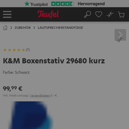
ZUM
NHALT
RINGEN
No
Abs
Startseite
Suche
Artike
im
ZUBEHÖR
LAUTSPRECHERSTANDFÜSSE
Waren
(7)
K&M Boxenstativ 29680 kurz
Farbe:
Schwarz
99,
€
99
Inkl. MwSt
und zzgl.
Versandkosten
0,‐ €