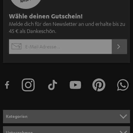
N
Wähle deinen Gutschein!
Melde dich für den Newsletter an und erhalte bis zu
e
45 € als Dankeschön.
w
s
JETZT
EMAIL
l
ANME
WIDGET
e
t
t
e
r
a
n
Kategorien
m
HEIMKINO
e
Unternehmen