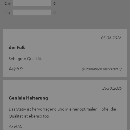
2
0
1
0
03.06.2026
der Fuß
Sehr gute Qualität.
Ralph D.
(automatisch übersetzt *)
26.10.2025
Geniale Halterung
Das Stativ ist hervorragend und in einer optimalen Höhe, die
Qualität ist ebenso top
Axel M.