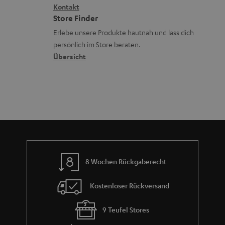
a
i
Kontakt
t
R
a
n
Store Finder
k
d
ü
r
d
Erlebe unsere Produkte hautnah und lass dich
o
a
c
a
persönlich im Store beraten.
n
t
k
Übersicht
n
e
n
t
n
a
i
h
e
m
e
8 Wochen Rückgaberecht
Kostenloser Rückversand
9 Teufel Stores