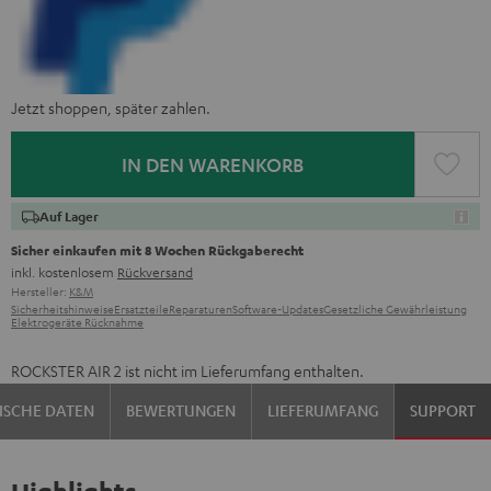
Jetzt shoppen, später zahlen.
IN DEN WARENKORB
Auf Lager
Sicher einkaufen mit 8 Wochen Rückgaberecht
inkl. kostenlosem
Rückversand
Hersteller:
K&M
Sicherheitshinweise
Ersatzteile
Reparaturen
Software-Updates
Gesetzliche Gewährleistung
Elektrogeräte Rücknahme
ROCKSTER AIR 2 ist nicht im Lieferumfang enthalten.
ISCHE DATEN
BEWERTUNGEN
LIEFERUMFANG
SUPPORT