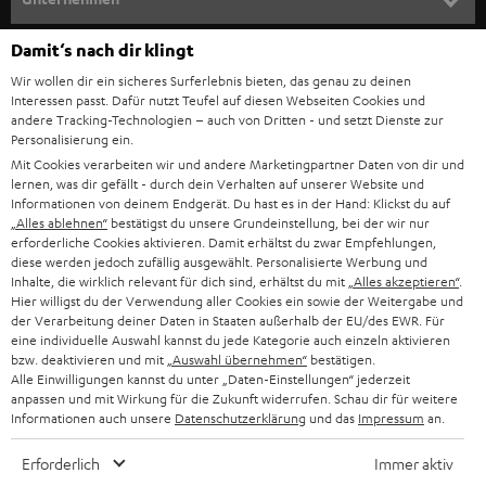
l
HEIMKINO-KOMPLETTANLAGEN
SUPPORT
Damit‘s nach dir klingt
d
Teufel Onlineshops
Wir wollen dir ein sicheres Surferlebnis bieten, das genau zu deinen
SOUNDBAR
u
KARRIERE
Interessen passt. Dafür nutzt Teufel auf diesen Webseiten Cookies und
DEUTSCHLAND
n
andere Tracking-Technologien – auch von Dritten - und setzt Dienste zur
HIFI-LAUTSPRECHER
Personalisierung ein.
PRESSE & MARKETING
g
Mit Cookies verarbeiten wir und andere Marketingpartner Daten von dir und
ÖSTERREICH
SMART HOME
lernen, was dir gefällt - durch dein Verhalten auf unserer Website und
GESCHÄFTSKUNDEN
Informationen von deinem Endgerät. Du hast es in der Hand: Klickst du auf
„Alles ablehnen“
bestätigst du unsere Grundeinstellung, bei der wir nur
SCHWEIZ
BLUETOOTH-LAUTSPRECHER
PARTNERPROGRAMM
erforderliche Cookies aktivieren. Damit erhältst du zwar Empfehlungen,
diese werden jedoch zufällig ausgewählt. Personalisierte Werbung und
KOPFHÖRER
Inhalte, die wirklich relevant für dich sind, erhältst du mit
„Alles akzeptieren“
.
NIEDERLANDE
BLOG
Hier willigst du der Verwendung aller Cookies ein sowie der Weitergabe und
der Verarbeitung deiner Daten in Staaten außerhalb der EU/des EWR. Für
BLUETOOTH-KOPFHÖRER
NEWSLETTER
eine individuelle Auswahl kannst du jede Kategorie auch einzeln aktivieren
BELGIEN
bzw. deaktivieren und mit
„Auswahl übernehmen“
bestätigen.
STEREOANLAGEN
Alle Einwilligungen kannst du unter „Daten-Einstellungen“ jederzeit
STORES
anpassen und mit Wirkung für die Zukunft widerrufen. Schau dir für weitere
FRANKREICH
LAUTSPRECHER
Informationen auch unsere
Datenschutzerklärung
und das
Impressum
an.
DEINE VORTEILE BEI TEUFEL
Erforderlich
Immer aktiv
POLEN
ULTIMA-SERIE
TEUFEL STORY