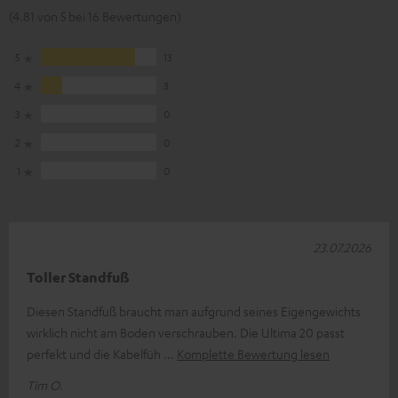
(4.81 von 5 bei 16 Bewertungen)
5
13
4
3
3
0
2
0
1
0
23.07.2026
Toller Standfuß
Diesen Standfuß braucht man aufgrund seines Eigengewichts
wirklich nicht am Boden verschrauben. Die Ultima 20 passt
perfekt und die Kabelfüh
Komplette Bewertung lesen
Tim O.