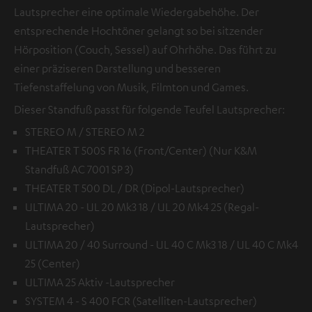
Lautsprecher eine optimale Wiedergabehöhe. Der
entsprechende Hochtöner gelangt so bei sitzender
Hörposition (Couch, Sessel) auf Ohrhöhe. Das führt zu
einer präziseren Darstellung und besseren
Tiefenstaffelung von Musik, Filmton und Games.
Dieser Standfuß passt für folgende Teufel Lautsprecher:
STEREO M / STEREO M 2
THEATER T 500S FR 16 (Front/Center) (Nur K&M
Standfuß AC 7001 SP 3)
THEATER T 500 DL / DR (Dipol-Lautsprecher)
ULTIMA 20 - UL 20 Mk3 18 / UL 20 Mk4 25 (Regal-
Lautsprecher)
ULTIMA 20 / 40 Surround - UL 40 C Mk3 18 / UL 40 C Mk4
25 (Center)
ULTIMA 25 Aktiv -Lautsprecher
SYSTEM 4 - S 400 FCR (Satelliten-Lautsprecher)