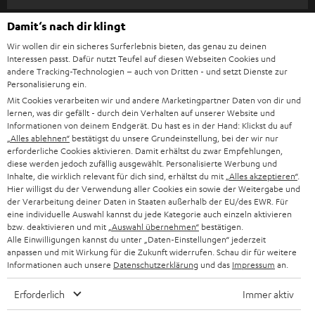
l
HEIMKINO-KOMPLETTANLAGEN
SUPPORT
Damit‘s nach dir klingt
d
Teufel Onlineshops
Wir wollen dir ein sicheres Surferlebnis bieten, das genau zu deinen
SOUNDBAR
u
KARRIERE
Interessen passt. Dafür nutzt Teufel auf diesen Webseiten Cookies und
DEUTSCHLAND
n
andere Tracking-Technologien – auch von Dritten - und setzt Dienste zur
HIFI-LAUTSPRECHER
Personalisierung ein.
PRESSE & MARKETING
g
Mit Cookies verarbeiten wir und andere Marketingpartner Daten von dir und
ÖSTERREICH
SMART HOME
lernen, was dir gefällt - durch dein Verhalten auf unserer Website und
GESCHÄFTSKUNDEN
Informationen von deinem Endgerät. Du hast es in der Hand: Klickst du auf
„Alles ablehnen“
bestätigst du unsere Grundeinstellung, bei der wir nur
SCHWEIZ
BLUETOOTH-LAUTSPRECHER
PARTNERPROGRAMM
erforderliche Cookies aktivieren. Damit erhältst du zwar Empfehlungen,
diese werden jedoch zufällig ausgewählt. Personalisierte Werbung und
KOPFHÖRER
Inhalte, die wirklich relevant für dich sind, erhältst du mit
„Alles akzeptieren“
.
NIEDERLANDE
BLOG
Hier willigst du der Verwendung aller Cookies ein sowie der Weitergabe und
der Verarbeitung deiner Daten in Staaten außerhalb der EU/des EWR. Für
BLUETOOTH-KOPFHÖRER
NEWSLETTER
eine individuelle Auswahl kannst du jede Kategorie auch einzeln aktivieren
BELGIEN
bzw. deaktivieren und mit
„Auswahl übernehmen“
bestätigen.
STEREOANLAGEN
Alle Einwilligungen kannst du unter „Daten-Einstellungen“ jederzeit
STORES
anpassen und mit Wirkung für die Zukunft widerrufen. Schau dir für weitere
FRANKREICH
LAUTSPRECHER
Informationen auch unsere
Datenschutzerklärung
und das
Impressum
an.
DEINE VORTEILE BEI TEUFEL
Erforderlich
Immer aktiv
POLEN
ULTIMA-SERIE
TEUFEL STORY