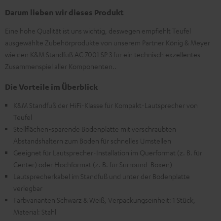
Darum lieben wir dieses Produkt
Eine hohe Qualität ist uns wichtig, deswegen empfiehlt Teufel
ausgewählte Zubehörprodukte von unserem Partner König & Meyer
wie den K&M Standfuß AC 7001 SP 3 für ein technisch exzellentes
Zusammenspiel aller Komponenten..
Die Vorteile im Überblick
K&M Standfuß der HiFi-Klasse für Kompakt-Lautsprecher von
Teufel
Stellflächen-sparende Bodenplatte mit verschraubten
Abstandshaltern zum Boden für schnelles Umstellen
Geeignet für Lautsprecher-Installation im Querformat (z. B. für
Center) oder Hochformat (z. B. für Surround-Boxen)
Lautsprecherkabel im Standfuß und unter der Bodenplatte
verlegbar
Farbvarianten Schwarz & Weiß, Verpackungseinheit: 1 Stück,
Material: Stahl