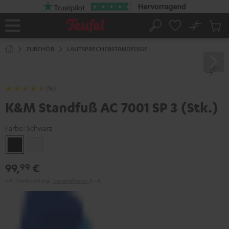
ZUM
NHALT
RINGEN
No
Abs
Startseite
Suche
Artike
im
ZUBEHÖR
LAUTSPRECHERSTANDFÜSSE
Waren
(16)
K&M Standfuß AC 7001 SP 3 (Stk.)
Farbe:
Schwarz
Schwarz
Weiß
99,
€
99
Inkl. MwSt
und zzgl.
Versandkosten
0,‐ €