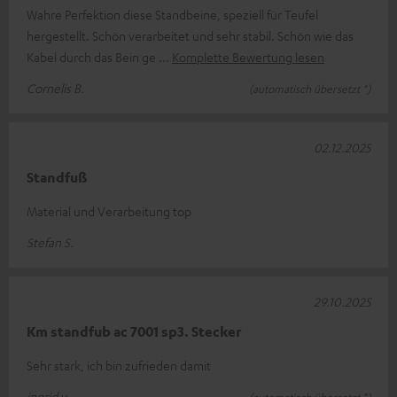
Wahre Perfektion diese Standbeine, speziell für Teufel
hergestellt. Schön verarbeitet und sehr stabil. Schön wie das
Kabel durch das Bein ge
Komplette Bewertung lesen
Cornelis B.
(automatisch übersetzt *)
02.12.2025
Standfuß
Material und Verarbeitung top
Stefan S.
29.10.2025
Km standfub ac 7001 sp3. Stecker
Sehr stark, ich bin zufrieden damit
ingrid v.