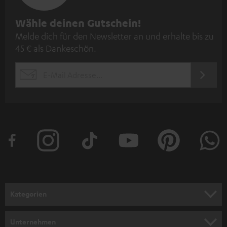
N
Wähle deinen Gutschein!
Melde dich für den Newsletter an und erhalte bis zu
e
45 € als Dankeschön.
w
s
JETZT
EMAIL
l
ANME
WIDGET
e
t
t
e
r
a
n
Kategorien
m
HEIMKINO
e
Unternehmen