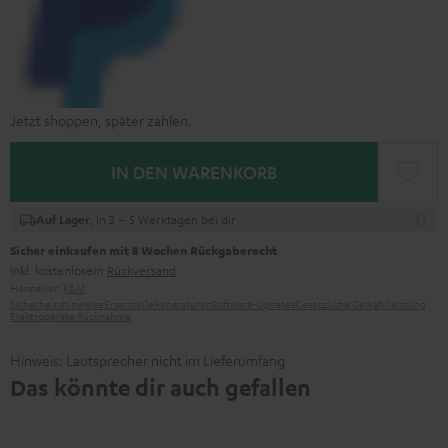
Jetzt shoppen, später zahlen.
IN DEN WARENKORB
, in 3 – 5 Werktagen bei dir
Auf Lager
Sicher einkaufen mit 8 Wochen Rückgaberecht
inkl. kostenlosem
Rückversand
Hersteller:
K&M
Sicherheitshinweise
Ersatzteile
Reparaturen
Software-Updates
Gesetzliche Gewährleistung
Elektrogeräte Rücknahme
Hinweis: Lautsprecher nicht im Lieferumfang
Das könnte dir auch gefallen