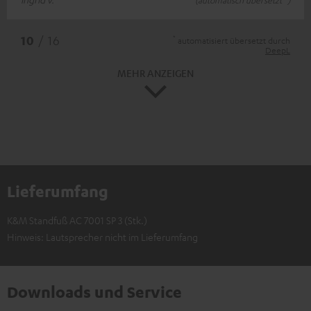
(automatisch übersetzt *)
*
10
/ 16
automatisiert übersetzt durch
DeepL
MEHR ANZEIGEN
Lieferumfang
K&M Standfuß AC 7001 SP 3 (Stk.)
Hinweis: Lautsprecher nicht im Lieferumfang
Downloads und Service