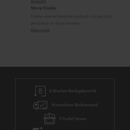
i
Kontakt
t
R
a
n
Store Finder
k
d
ü
r
d
Erlebe unsere Produkte hautnah und lass dich
o
a
c
a
persönlich im Store beraten.
n
t
k
Übersicht
n
e
n
t
n
a
i
h
e
m
e
8 Wochen Rückgaberecht
Kostenloser Rückversand
9 Teufel Stores