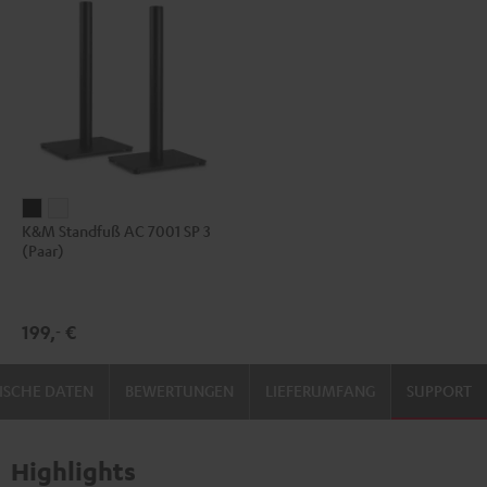
K&M
K&M
K&M Standfuß AC 7001 SP 3
Standfuß
Standfuß
(Paar)
AC
AC
7001
7001
SP
SP
199,
€
‐
3
3
(Paar)
(Paar)
ISCHE DATEN
BEWERTUNGEN
LIEFERUMFANG
SUPPORT
Schwarz
Weiß
Highlights