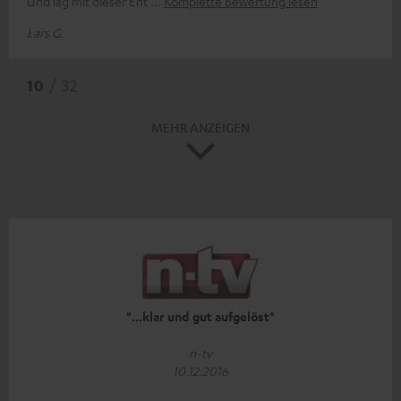
Und lag mit dieser Ent
Komplette Bewertung lesen
Lars G.
10
/ 32
MEHR ANZEIGEN
"...klar und gut aufgelöst"
n-tv
10.12.2016