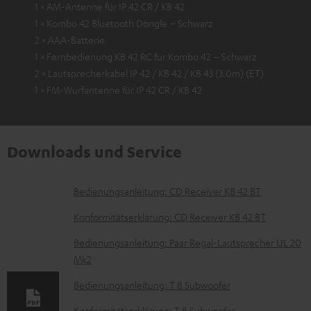
1 × AM-Antenne für IP 42 CR / KB 42
1 × Kombo 42 Bluetooth Dongle – Schwarz
2 × AAA-Batterie
1 × Fernbedienung KB 42 RC für Kombo 42 – Schwarz
2 × Lautsprecherkabel IP 42 / KB 42 / KB 43 (3.0m) (ET)
1 × FM-Wurfantenne für IP 42 CR / KB 42
Downloads und Service
D
Bedienungsanleitung: CD Receiver KB 42 BT
o
Konformitätserklärung: CD Receiver KB 42 BT
k
Bedienungsanleitung: Paar Regal-Lautsprecher UL 20
u
Mk2
m
Bedienungsanleitung: T 8 Subwoofer
e
Konformitätserklärung: T 8 Subwoofer