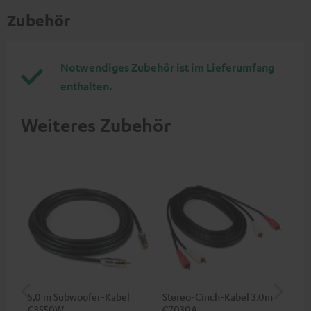
Zubehör
Notwendiges Zubehör ist im Lieferumfang
enthalten.
Weiteres Zubehör
5,0 m Subwoofer-Kabel
Stereo-Cinch-Kabel 3.0m -
Ba
C3550W
C7030A
(Pa