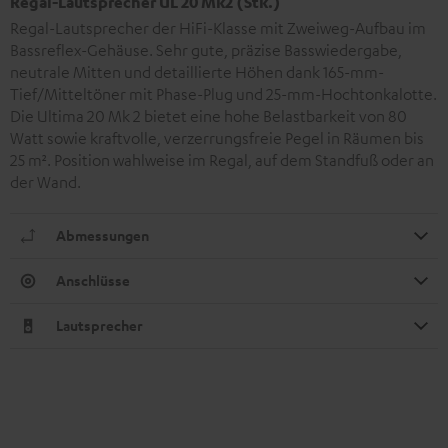
Regal-Lautsprecher UL 20 Mk2 (Stk.)
Regal-Lautsprecher der HiFi-Klasse mit Zweiweg-Aufbau im
Bassreflex-Gehäuse. Sehr gute, präzise Basswiedergabe,
neutrale Mitten und detaillierte Höhen dank 165-mm-
Tief/Mitteltöner mit Phase-Plug und 25-mm-Hochtonkalotte.
Die Ultima 20 Mk 2 bietet eine hohe Belastbarkeit von 80
Watt sowie kraftvolle, verzerrungsfreie Pegel in Räumen bis
25 m². Position wahlweise im Regal, auf dem Standfuß oder an
der Wand.
Abmessungen
Anschlüsse
Lautsprecher