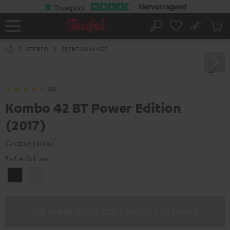
ZUM
NHALT
RINGEN
No
Abs
Startseite
Suche
Artike
im
STEREO
STEREOANLAGE
Waren
(32)
Kombo 42 BT Power Edition
(2017)
Grooveproof
Farbe:
Schwarz
Schwarz
Weiß
DIE WARE IST DERZEIT NICHT LIEFERBAR