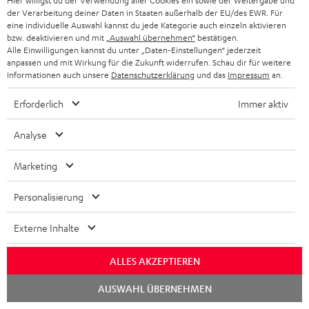
Hier willigst du der Verwendung aller Cookies ein sowie der Weitergabe und
der Verarbeitung deiner Daten in Staaten außerhalb der EU/des EWR. Für
eine individuelle Auswahl kannst du jede Kategorie auch einzeln aktivieren
bzw. deaktivieren und mit
„Auswahl übernehmen“
bestätigen.
Alle Einwilligungen kannst du unter „Daten-Einstellungen“ jederzeit
anpassen und mit Wirkung für die Zukunft widerrufen. Schau dir für weitere
Informationen auch unsere
Datenschutzerklärung
und das
Impressum
an.
Erforderlich
Immer aktiv
Teufel Blog
Audio-Technologien, HiFi-Trends, Tipps & Tricks
Analyse
Teufel Support
Marketing
Häufige Fragen
Kontakt
Personalisierung
Rückgabe / Rücktritt
Sendungsverfolgung
Externe Inhalte
ALLES AKZEPTIEREN
Store Finder
Erlebe unsere Produkte hautnah und lass dich persönlich
Chat
AUSWAHL ÜBERNEHMEN
starten
im Store beraten.