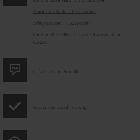
n
t
Quick Start Guide: T 8 Subwoofer
e
Safety Booklet: T 8 Subwoofer
z
Konformitätserklärung: 2,5 m Subwoofer-Kabel
u
C3525W
m
H
e
P
Hilfe zu diesem Produkt
r
r
u
o
n
d
t
I
Gesetzliche Gewährleistung
u
e
n
k
r
f
t
l
o
F