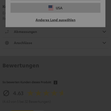
Kombo 42 Bluetooth Dongle
USA
Ermöglicht Bluetooth-Streamen über den Kombo 42
Receiver
Anderes Land auswählen
Abmessungen
Anschlüsse
Bewertungen
So bewerten Kunden dieses Produkt
4.63
(4.63 von 5 bei 32 Bewertungen)