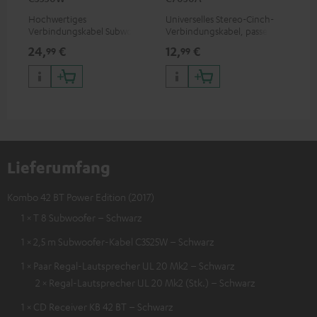
Hochwertiges
Universelles Stereo-Cinch-
Ban
Verbindungskabel Subwoofer
Verbindungskabel, passend
bes
Cinch Mono
für alle Geräte mit Cinch-
Sc
24,
€
12,
€
12
99
99
Buchsen
Lieferumfang
Kombo 42 BT Power Edition (2017)
1 × T 8 Subwoofer – Schwarz
1 × 2,5 m Subwoofer-Kabel C3525W – Schwarz
1 × Paar Regal-Lautsprecher UL 20 Mk2 – Schwarz
2 × Regal-Lautsprecher UL 20 Mk2 (Stk.) – Schwarz
1 × CD Receiver KB 42 BT – Schwarz