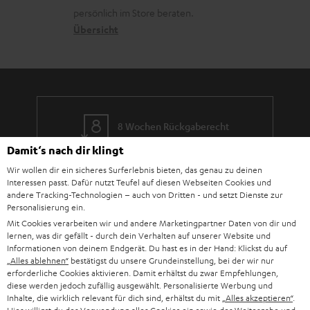
o
a
c
a
persönlich im Store beraten.
n
t
k
Übersicht
n
e
n
t
n
a
i
h
e
m
8 Wochen Rückgaberecht
e
Damit‘s nach dir klingt
Kostenloser Rückversand
Wir wollen dir ein sicheres Surferlebnis bieten, das genau zu deinen
Interessen passt. Dafür nutzt Teufel auf diesen Webseiten Cookies und
9 Teufel Stores
andere Tracking-Technologien – auch von Dritten - und setzt Dienste zur
Personalisierung ein.
Mit Cookies verarbeiten wir und andere Marketingpartner Daten von dir und
Mehr als 45 Jahre Erfahrung
lernen, was dir gefällt - durch dein Verhalten auf unserer Website und
Informationen von deinem Endgerät. Du hast es in der Hand: Klickst du auf
„Alles ablehnen“
bestätigst du unsere Grundeinstellung, bei der wir nur
erforderliche Cookies aktivieren. Damit erhältst du zwar Empfehlungen,
diese werden jedoch zufällig ausgewählt. Personalisierte Werbung und
Inhalte, die wirklich relevant für dich sind, erhältst du mit
„Alles akzeptieren“
.