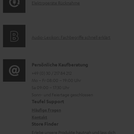
a
E
Elektrogeräte Rücknahme
r
A
d
l
m
Q
e
e
a
s
n
k
t
A
Audio-Lexikon: Fachbegriffe schnell erklärt
t
i
u
r
o
d
o
n
i
K
Persönliche Kaufberatung
g
e
o
o
+49 (0) 30 / 217 84 212
e
n
Mo – Fr 08:00 – 19:00 Uhr
-
n
r
z
Sa 09:00 – 17:30 Uhr
L
t
ä
u
Sonn- und Feiertage geschlossen
e
a
t
Teufel Support
r
x
k
e
Häufige Fragen
G
i
Kontakt
t
R
a
Store Finder
k
d
ü
r
Erlebe unsere Produkte hautnah und lass dich