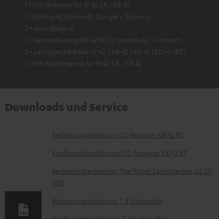
1 × AM-Antenne für IP 42 CR / KB 42
1 × Kombo 42 Bluetooth Dongle – Schwarz
2 × AAA-Batterie
1 × Fernbedienung KB 42 RC für Kombo 42 – Schwarz
2 × Lautsprecherkabel IP 42 / KB 42 / KB 43 (3.0m) (ET)
1 × FM-Wurfantenne für IP 42 CR / KB 42
Downloads und Service
D
Bedienungsanleitung: CD Receiver KB 42 BT
o
Konformitätserklärung: CD Receiver KB 42 BT
k
Bedienungsanleitung: Paar Regal-Lautsprecher UL 20
u
Mk2
m
Bedienungsanleitung: T 8 Subwoofer
e
Konformitätserklärung: T 8 Subwoofer