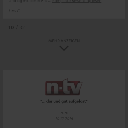
Und lag mit dieser Ent
Komplette Bewertung lesen
Lars G.
10
/ 32
MEHR ANZEIGEN
"...klar und gut aufgelöst"
n-tv
10.12.2016