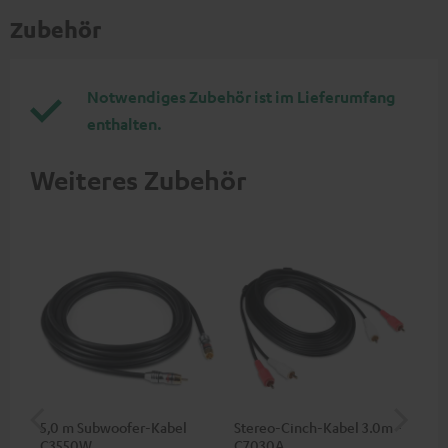
Zubehör
Notwendiges Zubehör ist im Lieferumfang
enthalten.
Weiteres Zubehör
5,0 m Subwoofer-Kabel
Stereo-Cinch-Kabel 3.0m -
Ba
C3550W
C7030A
(Pa