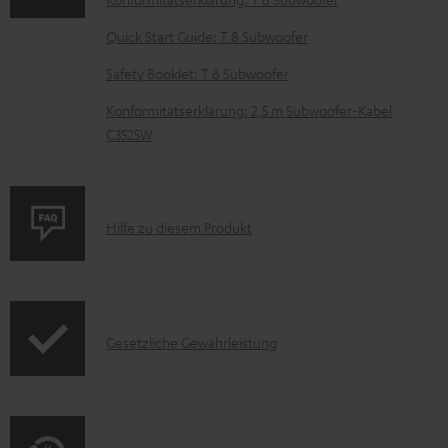
n
t
Quick Start Guide: T 8 Subwoofer
e
Safety Booklet: T 8 Subwoofer
z
Konformitätserklärung: 2,5 m Subwoofer-Kabel
u
C3525W
m
H
e
P
Hilfe zu diesem Produkt
r
r
u
o
n
d
t
I
Gesetzliche Gewährleistung
u
e
n
k
r
f
t
l
o
F