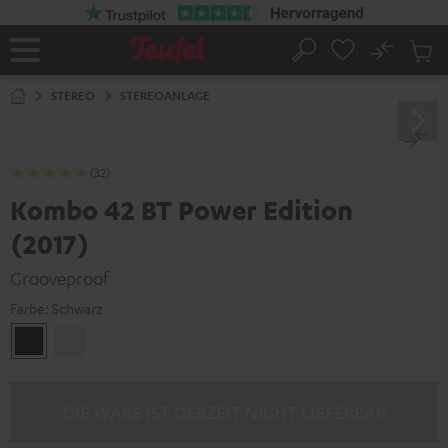
ZUM
NHALT
RINGEN
No
Abs
Startseite
Suche
Artike
im
STEREO
STEREOANLAGE
Waren
(32)
Kombo 42 BT Power Edition
(2017)
Grooveproof
Farbe:
Schwarz
Schwarz
Weiß
DIE WARE IST DERZEIT NICHT LIEFERBAR