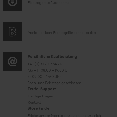
a
E
Elektrogeräte Rücknahme
r
A
d
l
m
Q
e
e
a
s
n
k
t
A
Audio-Lexikon: Fachbegriffe schnell erklärt
t
i
u
r
o
d
o
n
i
K
Persönliche Kaufberatung
g
e
o
o
+49 (0) 30 / 217 84 212
e
n
Mo – Fr 08:00 – 19:00 Uhr
-
n
r
z
Sa 09:00 – 17:30 Uhr
L
t
ä
u
Sonn- und Feiertage geschlossen
e
a
t
Teufel Support
r
x
k
e
Häufige Fragen
G
i
Kontakt
t
R
a
Store Finder
k
d
ü
r
Erlebe unsere Produkte hautnah und lass dich