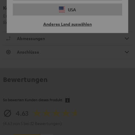
Kombo 42 Bluetooth Dongle
USA
Ermöglicht Bluetooth-Streamen über den Kombo 42
Receiver
Anderes Land auswählen
Abmessungen
Anschlüsse
Bewertungen
So bewerten Kunden dieses Produkt
4.63
(4.63 von 5 bei 32 Bewertungen)