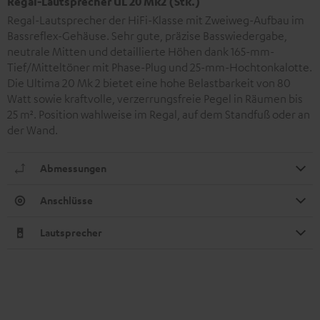
Regal-Lautsprecher UL 20 Mk2 (Stk.)
Regal-Lautsprecher der HiFi-Klasse mit Zweiweg-Aufbau im
Bassreflex-Gehäuse. Sehr gute, präzise Basswiedergabe,
neutrale Mitten und detaillierte Höhen dank 165-mm-
Tief/Mitteltöner mit Phase-Plug und 25-mm-Hochtonkalotte.
Die Ultima 20 Mk 2 bietet eine hohe Belastbarkeit von 80
Watt sowie kraftvolle, verzerrungsfreie Pegel in Räumen bis
25 m². Position wahlweise im Regal, auf dem Standfuß oder an
der Wand.
Abmessungen
Anschlüsse
Lautsprecher