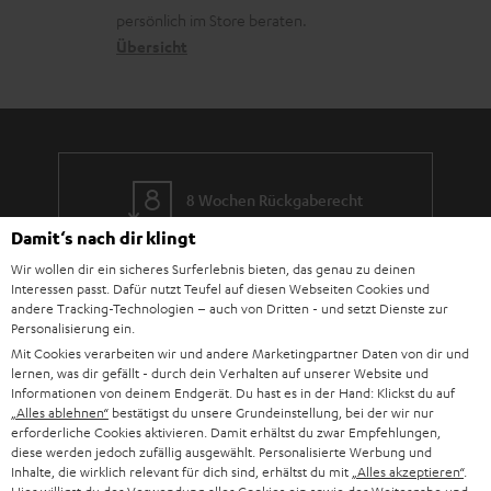
o
a
c
a
persönlich im Store beraten.
n
t
k
Übersicht
n
e
n
t
n
a
i
h
e
m
8 Wochen Rückgaberecht
e
Damit‘s nach dir klingt
Kostenloser Rückversand
Wir wollen dir ein sicheres Surferlebnis bieten, das genau zu deinen
Interessen passt. Dafür nutzt Teufel auf diesen Webseiten Cookies und
9 Teufel Stores
andere Tracking-Technologien – auch von Dritten - und setzt Dienste zur
Personalisierung ein.
Mit Cookies verarbeiten wir und andere Marketingpartner Daten von dir und
Mehr als 45 Jahre Erfahrung
lernen, was dir gefällt - durch dein Verhalten auf unserer Website und
Informationen von deinem Endgerät. Du hast es in der Hand: Klickst du auf
„Alles ablehnen“
bestätigst du unsere Grundeinstellung, bei der wir nur
erforderliche Cookies aktivieren. Damit erhältst du zwar Empfehlungen,
diese werden jedoch zufällig ausgewählt. Personalisierte Werbung und
Inhalte, die wirklich relevant für dich sind, erhältst du mit
„Alles akzeptieren“
.