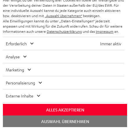
Hier willigst du der Verwendung aller Cookies ein sowie der Weitergabe und
der Verarbeitung deiner Daten in Staaten außerhalb der EU/des EWR. Für
eine individuelle Auswahl kannst du jede Kategorie auch einzeln aktivieren
bzw. deaktivieren und mit
„Auswahl übernehmen“
bestätigen.
Alle Einwilligungen kannst du unter „Daten-Einstellungen“ jederzeit
anpassen und mit Wirkung für die Zukunft widerrufen. Schau dir für weitere
Informationen auch unsere
Datenschutzerklärung
und das
Impressum
an.
Erforderlich
Immer aktiv
Teufel Blog
Audio-Technologien, HiFi-Trends, Tipps & Tricks
Analyse
Teufel Support
Marketing
Häufige Fragen
Kontakt
Personalisierung
Rückgabe / Rücktritt
Sendungsverfolgung
Externe Inhalte
ALLES AKZEPTIEREN
Store Finder
Erlebe unsere Produkte hautnah und lass dich persönlich
Chat
AUSWAHL ÜBERNEHMEN
starten
im Store beraten.