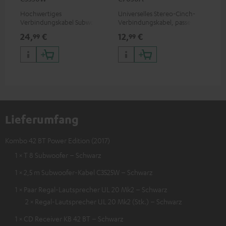
Hochwertiges
Universelles Stereo-Cinch-
Ban
Verbindungskabel Subwoofer
Verbindungskabel, passend
bes
Cinch Mono
für alle Geräte mit Cinch-
Sc
24,
€
12,
€
12
99
99
Buchsen
Lieferumfang
Kombo 42 BT Power Edition (2017)
1 × T 8 Subwoofer – Schwarz
1 × 2,5 m Subwoofer-Kabel C3525W – Schwarz
1 × Paar Regal-Lautsprecher UL 20 Mk2 – Schwarz
2 × Regal-Lautsprecher UL 20 Mk2 (Stk.) – Schwarz
1 × CD Receiver KB 42 BT – Schwarz