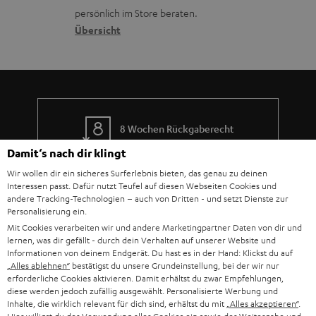
o
a
c
a
persönlich im Store beraten.
n
t
k
Übersicht
n
e
n
t
n
a
i
h
e
m
8 Wochen Rückgaberecht
e
Damit‘s nach dir klingt
Kostenloser Rückversand
Wir wollen dir ein sicheres Surferlebnis bieten, das genau zu deinen
Interessen passt. Dafür nutzt Teufel auf diesen Webseiten Cookies und
9 Teufel Stores
andere Tracking-Technologien – auch von Dritten - und setzt Dienste zur
Personalisierung ein.
Mit Cookies verarbeiten wir und andere Marketingpartner Daten von dir und
Mehr als 45 Jahre Erfahrung
lernen, was dir gefällt - durch dein Verhalten auf unserer Website und
Informationen von deinem Endgerät. Du hast es in der Hand: Klickst du auf
„Alles ablehnen“
bestätigst du unsere Grundeinstellung, bei der wir nur
erforderliche Cookies aktivieren. Damit erhältst du zwar Empfehlungen,
diese werden jedoch zufällig ausgewählt. Personalisierte Werbung und
Inhalte, die wirklich relevant für dich sind, erhältst du mit
„Alles akzeptieren“
.