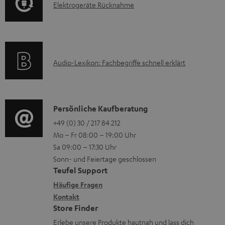
a
E
Elektrogeräte Rücknahme
r
A
d
l
m
Q
e
e
a
s
n
k
t
A
Audio-Lexikon: Fachbegriffe schnell erklärt
t
i
u
r
o
d
o
n
i
K
Persönliche Kaufberatung
g
e
o
o
+49 (0) 30 / 217 84 212
e
n
Mo – Fr 08:00 – 19:00 Uhr
-
n
r
z
Sa 09:00 – 17:30 Uhr
L
t
ä
u
Sonn- und Feiertage geschlossen
e
a
t
Teufel Support
r
x
k
e
Häufige Fragen
G
i
Kontakt
t
R
a
Store Finder
k
d
ü
r
Erlebe unsere Produkte hautnah und lass dich