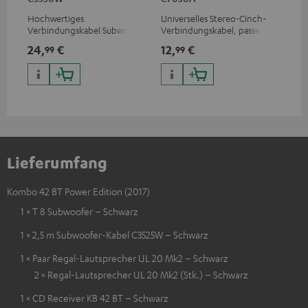
Hochwertiges
Universelles Stereo-Cinch-
Ban
Verbindungskabel Subwoofer
Verbindungskabel, passend
bes
Cinch Mono
für alle Geräte mit Cinch-
Sc
24,
€
12,
€
12
99
99
Buchsen
Lieferumfang
Kombo 42 BT Power Edition (2017)
1 × T 8 Subwoofer – Schwarz
1 × 2,5 m Subwoofer-Kabel C3525W – Schwarz
1 × Paar Regal-Lautsprecher UL 20 Mk2 – Schwarz
2 × Regal-Lautsprecher UL 20 Mk2 (Stk.) – Schwarz
1 × CD Receiver KB 42 BT – Schwarz