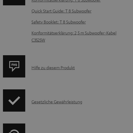
n
t
Quick Start Guide: T 8 Subwoofer
e
Safety Booklet: T 8 Subwoofer
z
Konformitätserklärung: 2,5 m Subwoofer-Kabel
u
C3525W
m
H
e
P
Hilfe zu diesem Produkt
r
r
u
o
n
d
t
I
Gesetzliche Gewährleistung
u
e
n
k
r
f
t
l
o
F