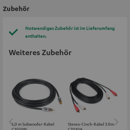
Zubehör
Notwendiges Zubehör ist im Lieferumfang
enthalten.
Weiteres Zubehör
5,0 m Subwoofer-Kabel
Stereo-Cinch-Kabel 3.0m -
Ba
C3550W
C7030A
(Pa