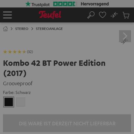
ZUM
NHALT
RINGEN
No
Abs
Startseite
Suche
Artike
im
STEREO
STEREOANLAGE
Waren
(32)
Kombo 42 BT Power Edition
(2017)
Grooveproof
Farbe:
Schwarz
Schwarz
Weiß
DIE WARE IST DERZEIT NICHT LIEFERBAR