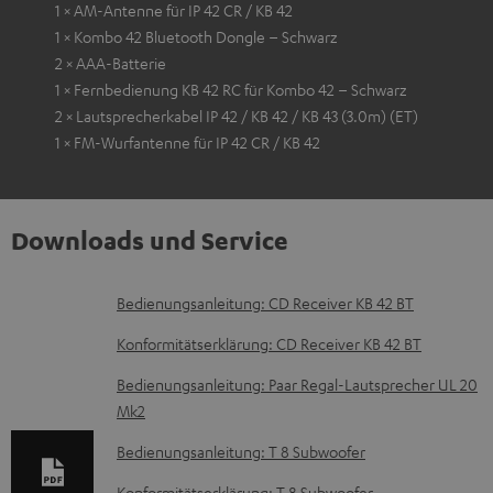
1 × AM-Antenne für IP 42 CR / KB 42
1 × Kombo 42 Bluetooth Dongle – Schwarz
2 × AAA-Batterie
1 × Fernbedienung KB 42 RC für Kombo 42 – Schwarz
2 × Lautsprecherkabel IP 42 / KB 42 / KB 43 (3.0m) (ET)
1 × FM-Wurfantenne für IP 42 CR / KB 42
Downloads und Service
D
Bedienungsanleitung: CD Receiver KB 42 BT
o
Konformitätserklärung: CD Receiver KB 42 BT
k
Bedienungsanleitung: Paar Regal-Lautsprecher UL 20
u
Mk2
m
Bedienungsanleitung: T 8 Subwoofer
e
Konformitätserklärung: T 8 Subwoofer