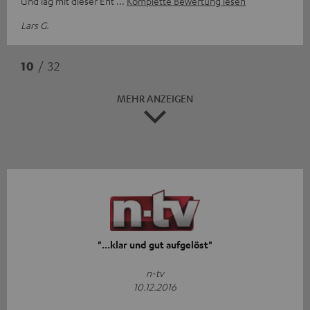
Und lag mit dieser Ent
Komplette Bewertung lesen
Lars G.
10
/ 32
MEHR ANZEIGEN
"...klar und gut aufgelöst"
n-tv
10.12.2016