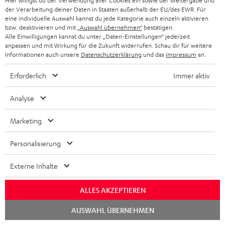
Hier willigst du der Verwendung aller Cookies ein sowie der Weitergabe und
der Verarbeitung deiner Daten in Staaten außerhalb der EU/des EWR. Für
eine individuelle Auswahl kannst du jede Kategorie auch einzeln aktivieren
bzw. deaktivieren und mit
„Auswahl übernehmen“
bestätigen.
Alle Einwilligungen kannst du unter „Daten-Einstellungen“ jederzeit
anpassen und mit Wirkung für die Zukunft widerrufen. Schau dir für weitere
Informationen auch unsere
Datenschutzerklärung
und das
Impressum
an.
Erforderlich
Immer aktiv
Teufel Blog
Audio-Technologien, HiFi-Trends, Tipps & Tricks
Analyse
Teufel Support
Marketing
Häufige Fragen
Kontakt
Personalisierung
Rückgabe / Rücktritt
Sendungsverfolgung
Externe Inhalte
ALLES AKZEPTIEREN
Store Finder
Erlebe unsere Produkte hautnah und lass dich persönlich
Chat
AUSWAHL ÜBERNEHMEN
starten
im Store beraten.