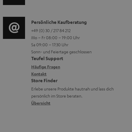
u
r
a
o
z
d
o
d
n
u
i
K
Persönliche Kaufberatung
g
e
e
m
o
o
+49 (0) 30 / 217 84 212
e
n
n
V
Mo – Fr 08:00 – 19:00 Uhr
-
n
r
z
e
Sa 09:00 – 17:30 Uhr
L
t
ä
u
r
Sonn- und Feiertage geschlossen
e
a
t
Teufel Support
r
s
x
k
e
Häufige Fragen
G
a
i
Kontakt
t
R
a
n
Store Finder
k
d
ü
r
d
Erlebe unsere Produkte hautnah und lass dich
o
a
c
a
persönlich im Store beraten.
n
t
k
Übersicht
n
e
n
t
n
a
i
h
e