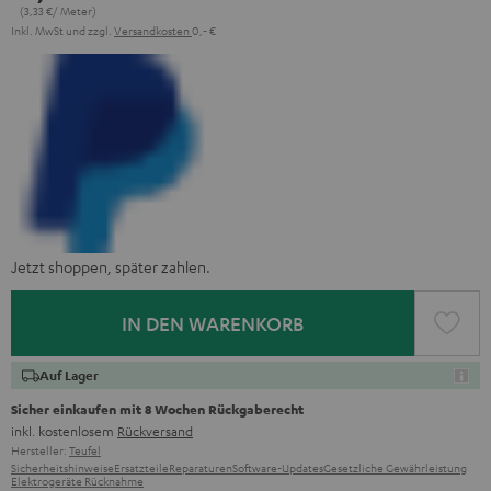
(3,
33
€/ Meter)
Inkl. MwSt
und zzgl.
Versandkosten
0,‐ €
Jetzt shoppen, später zahlen.
IN DEN WARENKORB
Auf Lager
Sicher einkaufen mit 8 Wochen Rückgaberecht
inkl. kostenlosem
Rückversand
Hersteller:
Teufel
Sicherheitshinweise
Ersatzteile
Reparaturen
Software-Updates
Gesetzliche Gewährleistung
Elektrogeräte Rücknahme