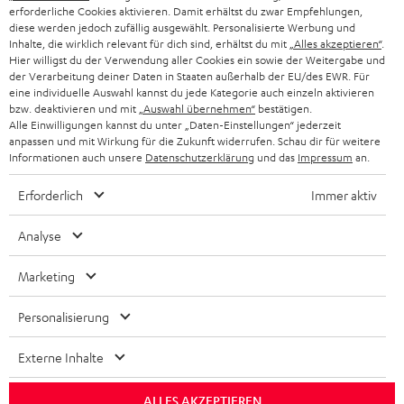
PARTNERPROGRAMM
erforderliche Cookies aktivieren. Damit erhältst du zwar Empfehlungen,
diese werden jedoch zufällig ausgewählt. Personalisierte Werbung und
KOPFHÖRER
Inhalte, die wirklich relevant für dich sind, erhältst du mit
„Alles akzeptieren“
.
NIEDERLANDE
BLOG
Hier willigst du der Verwendung aller Cookies ein sowie der Weitergabe und
der Verarbeitung deiner Daten in Staaten außerhalb der EU/des EWR. Für
BLUETOOTH-KOPFHÖRER
NEWSLETTER
eine individuelle Auswahl kannst du jede Kategorie auch einzeln aktivieren
BELGIEN
bzw. deaktivieren und mit
„Auswahl übernehmen“
bestätigen.
STEREOANLAGEN
Alle Einwilligungen kannst du unter „Daten-Einstellungen“ jederzeit
STORES
anpassen und mit Wirkung für die Zukunft widerrufen. Schau dir für weitere
FRANKREICH
LAUTSPRECHER
Informationen auch unsere
Datenschutzerklärung
und das
Impressum
an.
DEINE VORTEILE BEI TEUFEL
Erforderlich
Immer aktiv
POLEN
ULTIMA-SERIE
TEUFEL STORY
Analyse
IN-EAR-KOPFHÖRER
SPANIEN
UNSER MANAGEMENT
Marketing
FANSHOP
NACHHALTIGKEIT
ITALIEN
NEUHEITEN
Personalisierung
Technische Änderungen, Tippfehler und Irrtum vorbehalten. Das auf unseren
UNSERE WERTE
Fotos abgebildete Zubehör ist nicht im Lieferumfang enthalten. Etwaige
USA
Entsorgungsgebühren für Batterien sind im Preis inbegriffen.
Externe Inhalte
BILDUNGSRABATT
©2026 Lautsprecher Teufel GmbH - All rights reserved.
WEITERE LÄNDER
ALLES AKZEPTIEREN