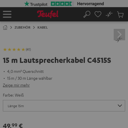
ZUM
NHALT
RINGEN
No
Abs
Startseite
Suche
Artike
im
ZUBEHÖR
KABEL
Waren
(41)
15 m Lautsprecherkabel C4515S
4,0 mm² Querschnitt
15 m / 30 m Länge wählbar
Zeige mir mehr
Farbe:
Weiß
49,
€
99