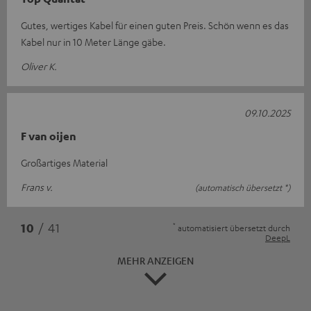
Gutes, wertiges Kabel für einen guten Preis. Schön wenn es das
Kabel nur in 10 Meter Länge gäbe.
Oliver K.
09.10.2025
F van oijen
Großartiges Material
Frans v.
(automatisch übersetzt *)
*
10
/ 41
automatisiert übersetzt durch
DeepL
MEHR ANZEIGEN