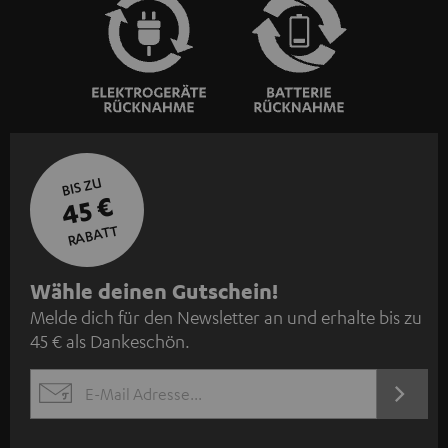
BIS ZU
45 €
RABATT
N
Wähle deinen Gutschein!
Melde dich für den Newsletter an und erhalte bis zu
e
45 € als Dankeschön.
w
s
JETZT
EMAIL
l
ANME
WIDGET
e