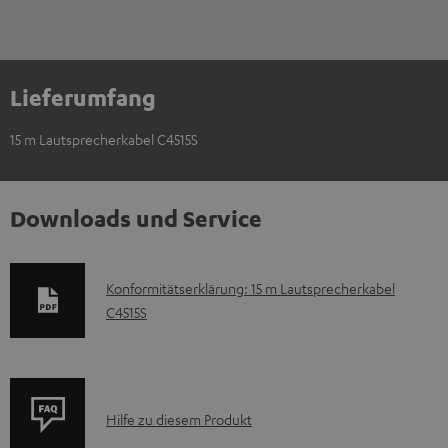
Lieferumfang
15 m Lautsprecherkabel C4515S
Downloads und Service
D
Konformitätserklärung: 15 m Lautsprecherkabel
C4515S
o
k
u
m
P
Hilfe zu diesem Produkt
e