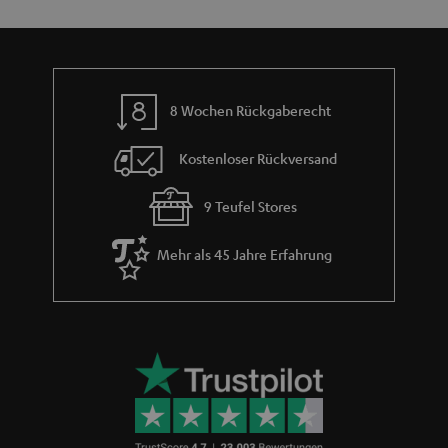
m
e
8 Wochen Rückgaberecht
Kostenloser Rückversand
9 Teufel Stores
Mehr als 45 Jahre Erfahrung