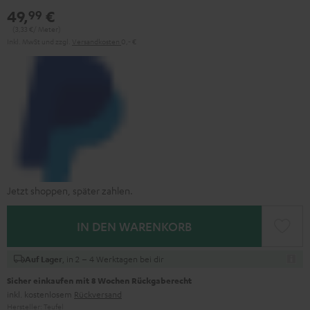
49,
€
99
(3,
33
€/ Meter)
Inkl. MwSt
und zzgl.
Versandkosten
0,‐ €
Jetzt shoppen, später zahlen.
IN DEN WARENKORB
, in 2 – 4 Werktagen bei dir
Auf Lager
Sicher einkaufen mit 8 Wochen Rückgaberecht
inkl. kostenlosem
Rückversand
Hersteller:
Teufel