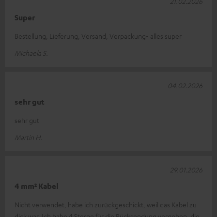
21.02.2026
Super
Bestellung, Lieferung, Versand, Verpackung- alles super
Michaela S.
04.02.2026
sehr gut
sehr gut
Martin H.
29.01.2026
4 mm² Kabel
Nicht verwendet, habe ich zurückgeschickt, weil das Kabel zu
dick war. Ich habe 4 Sterne für die Rücksendung vergeben, die