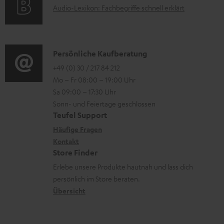
e
A
Audio-Lexikon: Fachbegriffe schnell erklärt
t
l
i
n
u
r
a
o
z
d
o
d
n
u
i
K
Persönliche Kaufberatung
g
e
e
m
o
o
+49 (0) 30 / 217 84 212
e
n
n
V
Mo – Fr 08:00 – 19:00 Uhr
-
n
r
z
e
Sa 09:00 – 17:30 Uhr
L
t
ä
u
r
Sonn- und Feiertage geschlossen
e
a
t
Teufel Support
r
s
x
k
e
Häufige Fragen
G
a
i
Kontakt
t
R
a
n
Store Finder
k
d
ü
r
d
Erlebe unsere Produkte hautnah und lass dich
o
a
c
a
persönlich im Store beraten.
n
t
k
Übersicht
n
e
n
t
n
a
i