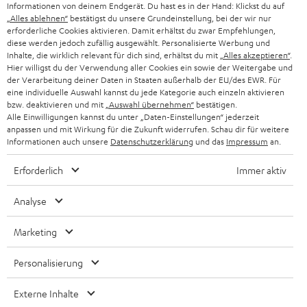
Informationen von deinem Endgerät. Du hast es in der Hand: Klickst du auf
„Alles ablehnen“
bestätigst du unsere Grundeinstellung, bei der wir nur
SCHWEIZ
BLUETOOTH-LAUTSPRECHER
PARTNERPROGRAMM
erforderliche Cookies aktivieren. Damit erhältst du zwar Empfehlungen,
diese werden jedoch zufällig ausgewählt. Personalisierte Werbung und
KOPFHÖRER
Inhalte, die wirklich relevant für dich sind, erhältst du mit
„Alles akzeptieren“
.
NIEDERLANDE
BLOG
Hier willigst du der Verwendung aller Cookies ein sowie der Weitergabe und
der Verarbeitung deiner Daten in Staaten außerhalb der EU/des EWR. Für
BLUETOOTH-KOPFHÖRER
NEWSLETTER
eine individuelle Auswahl kannst du jede Kategorie auch einzeln aktivieren
BELGIEN
bzw. deaktivieren und mit
„Auswahl übernehmen“
bestätigen.
STEREOANLAGEN
Alle Einwilligungen kannst du unter „Daten-Einstellungen“ jederzeit
STORES
anpassen und mit Wirkung für die Zukunft widerrufen. Schau dir für weitere
FRANKREICH
LAUTSPRECHER
Informationen auch unsere
Datenschutzerklärung
und das
Impressum
an.
DEINE VORTEILE BEI TEUFEL
Erforderlich
Immer aktiv
POLEN
ULTIMA-SERIE
TEUFEL STORY
Analyse
IN-EAR-KOPFHÖRER
SPANIEN
UNSER MANAGEMENT
Marketing
FANSHOP
NACHHALTIGKEIT
ITALIEN
NEUHEITEN
Personalisierung
Technische Änderungen, Tippfehler und Irrtum vorbehalten. Das auf unseren
UNSERE WERTE
Fotos abgebildete Zubehör ist nicht im Lieferumfang enthalten. Etwaige
USA
Entsorgungsgebühren für Batterien sind im Preis inbegriffen.
Externe Inhalte
BILDUNGSRABATT