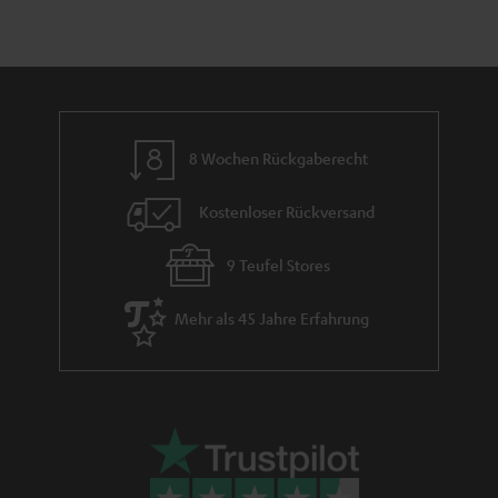
h
e
m
e
8 Wochen Rückgaberecht
Kostenloser Rückversand
9 Teufel Stores
Mehr als 45 Jahre Erfahrung