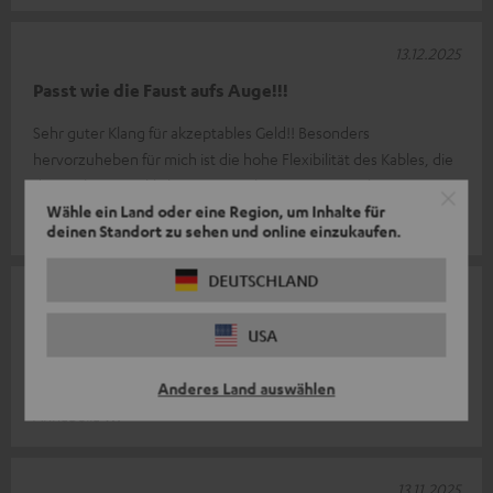
13.12.2025
Passt wie die Faust aufs Auge!!!
Sehr guter Klang für akzeptables Geld!! Besonders
hervorzuheben für mich ist die hohe Flexibilität des Kables, die
das Verlegen wirklich se
Komplette Bewertung lesen
Wähle ein Land oder eine Region, um Inhalte für
Thomas B.
deinen Standort zu sehen und online einzukaufen.
DEUTSCHLAND
04.12.2025
"Teuflisch gut"
USA
Alles Super!
Anderes Land auswählen
Annabella W.
13.11.2025