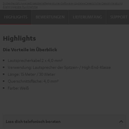
Sicherheitshinweise
Ersatzteile
Reparaturen
Software-Updates
Gesetzliche Gewährleistung
Elektrogeräte Rücknahme
HIGHLIGHTS
BEWERTUNGEN
LIEFERUMFANG
SUPPORT
Highlights
Die Vorteile im Überblick
Lautsprecherkabel 2 x 4,0 mm²
Verwendung: Lautsprecher der Spitzen-/ High End-Klasse
Länge: 15 Meter / 30 Meter
Querschnittsfläche: 4,0 mm²
Farbe: Weiß
Lass dich telefonisch beraten