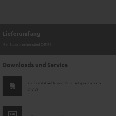
Lieferumfang
15 m Lautsprecherkabel C4515S
Downloads und Service
D
Konformitätserklärung: 15 m Lautsprecherkabel
C4515S
o
k
u
m