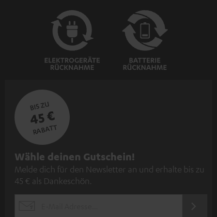
BIS ZU
45 €
RABATT
N
Wähle deinen Gutschein!
Melde dich für den Newsletter an und erhalte bis zu
e
45 € als Dankeschön.
w
s
JETZT
EMAIL
l