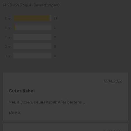
(4.95 von 5 bei 41 Bewertungen)
5
39
4
2
3
0
2
0
1
0
17.04.2026
Gutes Kabel
Neu e Boxen, neues Kabel: Alles bestens…
Uwe S.