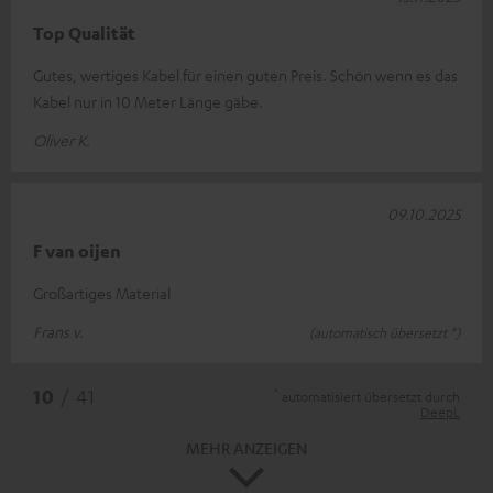
Top Qualität
Gutes, wertiges Kabel für einen guten Preis. Schön wenn es das
Kabel nur in 10 Meter Länge gäbe.
Oliver K.
09.10.2025
F van oijen
Großartiges Material
Frans v.
(automatisch übersetzt *)
*
10
/ 41
automatisiert übersetzt durch
DeepL
MEHR ANZEIGEN