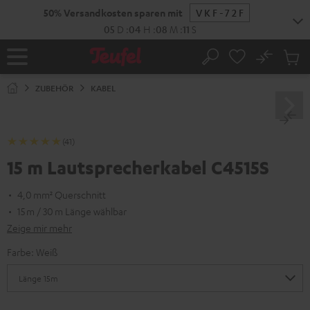
ZUM
50% Versandkosten sparen mit
VKF-72F
NHALT
RINGEN
05
D
:
04
H
:
08
M
:
11
S
No
Abs
Startseite
Suche
Artike
im
ZUBEHÖR
KABEL
Waren
(41)
15 m Lautsprecherkabel C4515S
4,0 mm² Querschnitt
15 m / 30 m Länge wählbar
Zeige mir mehr
Farbe:
Weiß