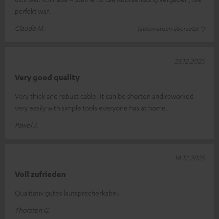
perfekt war.
Claude M.
(automatisch übersetzt *)
23.12.2025
Very good quality
Very thick and robust cable. It can be shorten and reworked
very easily with simple tools everyone has at home.
Pawel J.
14.12.2025
Voll zufrieden
Qualitativ gutes lautsprecherkabel.
Thorsten G.