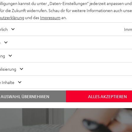
willigungen kannst du unter „Daten-Einstellungen“ jederzeit anpassen und
für die Zukunft widerrufen. Schau dir für weitere Informationen auch uns
utzerklärung
und das
Impressum
an.
rlich
Imme
e
bei 37 Bewertungen)
ing
lisierung
EWERTUNGEN
 Inhalte
AUSWAHL ÜBERNEHMEN
ALLES AKZEPTIEREN