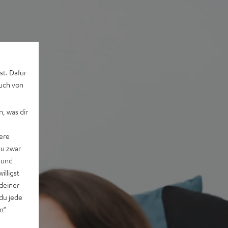
st. Dafür
auch von
, was dir
ere
du zwar
 und
willigst
deiner
du jede
n“