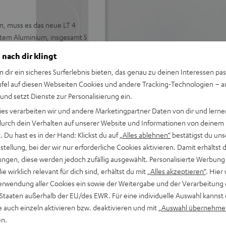
, muss es das neue LT 4
tem Aluminium, insgesamt 5
e bereits beim ersten Ton,
 nach dir klingt
n dir ein sicheres Surferlebnis bieten, das genau zu deinen Interessen pas
ufel auf diesen Webseiten Cookies und andere Tracking-Technologien – 
 und setzt Dienste zur Personalisierung ein.
nik
ies verarbeiten wir und andere Marketingpartner Daten von dir und lernen
fühl bei Filmton & Games
- durch dein Verhalten auf unserer Website und Informationen von deinem
kte Wohnraumintegration
 Du hast es in der Hand: Klickst du auf
„Alles ablehnen“
bestätigst du uns
keit & Natürlichkeit
tellung, bei der wir nur erforderliche Cookies aktivieren. Damit erhältst 
 verwendbar, optional
ngen, diese werden jedoch zufällig ausgewählt. Personalisierte Werbung
die wirklich relevant für dich sind, erhältst du mit
„Alles akzeptieren“
. Hier 
r beste Räumlichkeit
erwendung aller Cookies ein sowie der Weitergabe und der Verarbeitung 
 passend für jeden AV-Receiver
 Staaten außerhalb der EU/des EWR. Für eine individuelle Auswahl kannst 
e auch einzeln aktivieren bzw. deaktivieren und mit
„Auswahl übernehme
en.