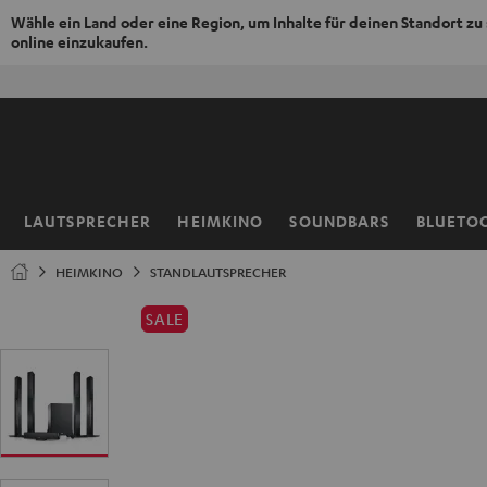
Wähle ein Land oder eine Region, um Inhalte für deinen Standort zu
online einzukaufen.
ZUM
50% V
NHALT
RINGEN
LAUTSPRECHER
HEIMKINO
SOUNDBARS
BLUETO
Startseite
HEIMKINO
STANDLAUTSPRECHER
SALE