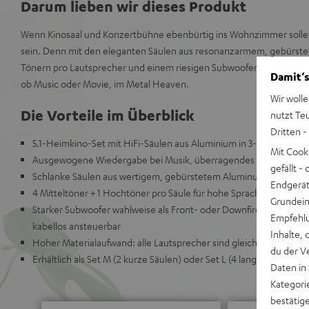
Darum lieben wir dieses Produkt
Wenn Kinosaal und Konzertbühne ebenbürtig ins Wohnzimmer sollen
sein. Denn mit den eleganten Säulen aus resonanzarmem, gebürste
Tönern pro Lautsprecher und einem riesigen Subwoofer schweben Si
Damit‘s
ob Music oder Movie, im Metal Heaven.
Wir wolle
Die Vorteile im Überblick
nutzt Te
Dritten -
5.1-Heimkino-Set mit HiFi-Säulen aus Aluminium in 3-Wege-Tech
Mit Cook
Ausgewogene Wiedergabe bei Musik, überragendes Mittendringe
gefällt 
Schlanke Säulen aus wertigem, gebürstetem Aluminum für perfe
Endgerät.
4 Mitteltöner + 1 Hochtöner pro Säule für hohe Sprachverständlich
Grundeins
Starker Subwoofer wahlweise als Front- oder Downfire-Subwoofer
Empfehlu
kabellos ansteuerbar
Inhalte, 
Hoher Materialaufwand: alle Lautsprecher sind gleich bestückt fü
du der V
Erhältlich als Set M (2 kurze Säulen) oder Set L (4 lange Säulen),
Daten in
Kategori
bestätig