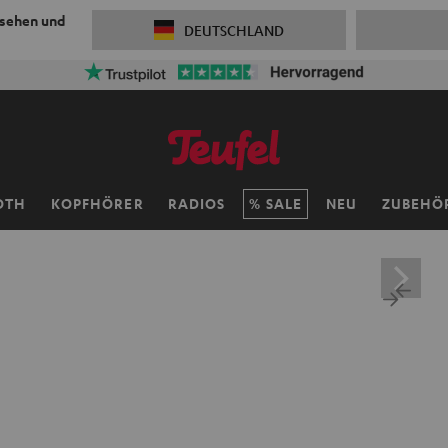
 sehen und
DEUTSCHLAND
ersandkosten sparen mit
VKF-72F
06
D
:
10
H
:
47
M
:
39
OTH
KOPFHÖRER
RADIOS
SALE
NEU
ZUBEHÖ