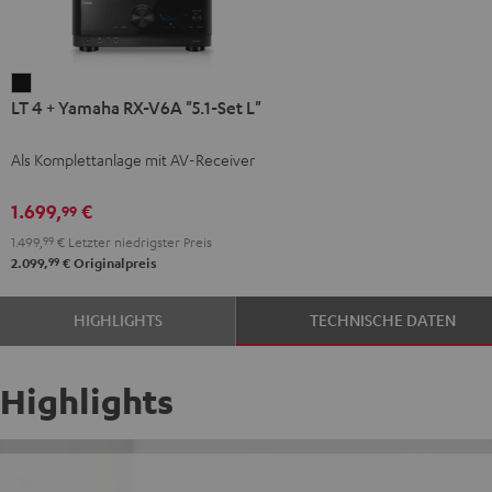
LT
LT 4 + Yamaha RX-V6A "5.1-Set L"
4
+
Als Komplettanlage mit AV-Receiver
Yamaha
RX-
1.699,
€
99
V6A
1.499,
99
€
Letzter niedrigster Preis
"5.1-
99
2.099,
€
Originalpreis
Set
L"
HIGHLIGHTS
TECHNISCHE DATEN
Schwarz
Highlights