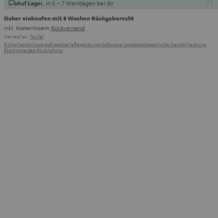
, in 5 – 7 Werktagen bei dir
Auf Lager
Sicher einkaufen mit 8 Wochen Rückgaberecht
inkl. kostenlosem
Rückversand
Hersteller:
Teufel
Sicherheitshinweise
Ersatzteile
Reparaturen
Software-Updates
Gesetzliche Gewährleistung
Elektrogeräte Rücknahme