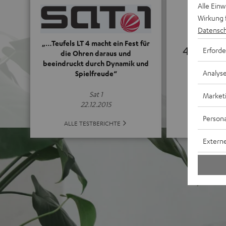
Alle Ein
Wirkung 
Datensch
„…Teufels LT 4 macht ein Fest für
4.95
Erforde
die Ohren daraus und
beeindruckt durch Dynamik und
Analys
Spielfreude“
(4.95 von 5 
Sat 1
Market
22.12.2015
Persona
ALLE B
ALLE TESTBERICHTE
Externe