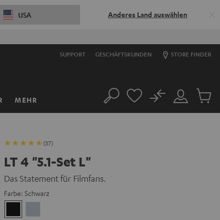
Anderes Land auswählen
USA
S
SUPPORT
GESCHÄFTSKUNDEN
STORE FINDER
No
R
MEHR
Suche
Mein
Artikel
Konto
im
Warenk
(37)
LT 4 "5.1-Set L"
Das Statement für Filmfans.
Farbe:
Schwarz
Schwarz
Silber