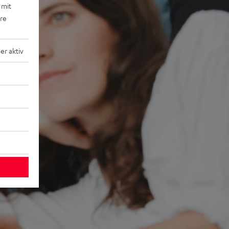
 mit
ere
r aktiv