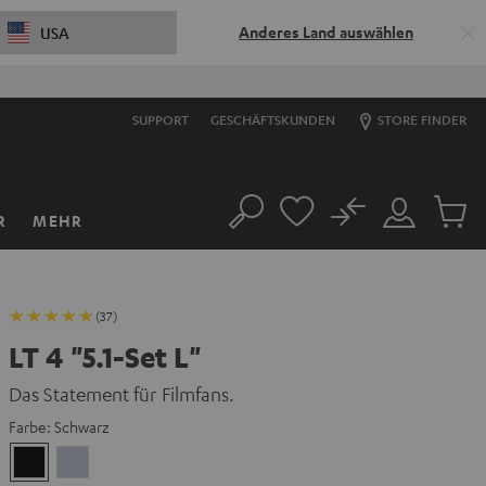
Anderes Land auswählen
USA
S
SUPPORT
GESCHÄFTSKUNDEN
STORE FINDER
No
R
MEHR
Suche
Mein
Artikel
Konto
im
Warenk
(37)
LT 4 "5.1-Set L"
Das Statement für Filmfans.
Farbe:
Schwarz
Schwarz
Silber