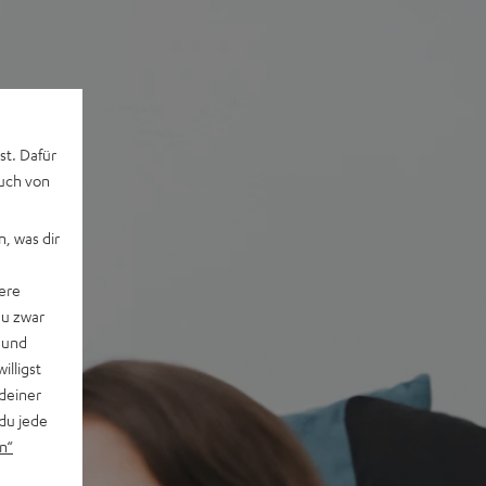
st. Dafür
auch von
, was dir
ere
du zwar
 und
willigst
deiner
du jede
n“