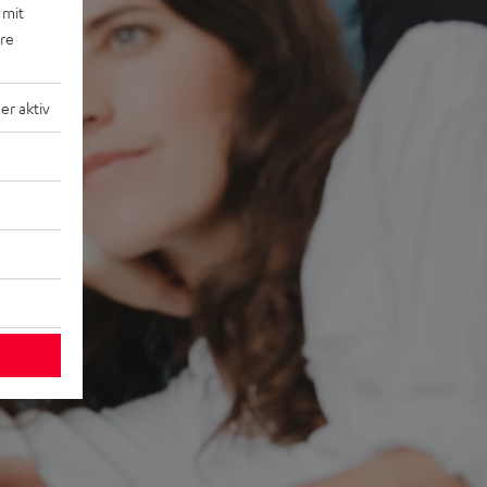
 mit
ere
r aktiv