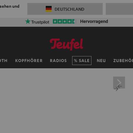
 sehen und
DEUTSCHLAND
ersandkosten sparen mit
VKF-72F
06
D
:
15
H
:
02
M
:
46
OTH
KOPFHÖRER
RADIOS
SALE
NEU
ZUBEHÖ