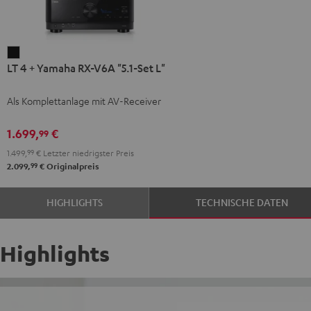
LT
LT 4 + Yamaha RX-V6A "5.1-Set L"
4
+
Als Komplettanlage mit AV-Receiver
Yamaha
RX-
1.699,
€
99
V6A
1.499,
99
€
Letzter niedrigster Preis
"5.1-
99
2.099,
€
Originalpreis
Set
L"
HIGHLIGHTS
TECHNISCHE DATEN
Schwarz
Highlights