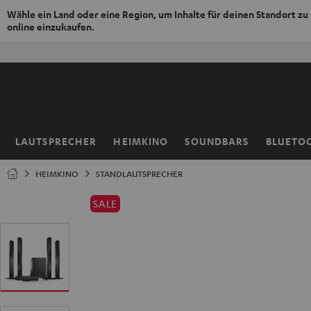
Wähle ein Land oder eine Region, um Inhalte für deinen Standort zu
online einzukaufen.
ZUM
50% V
NHALT
RINGEN
LAUTSPRECHER
HEIMKINO
SOUNDBARS
BLUETO
Startseite
HEIMKINO
STANDLAUTSPRECHER
SALE