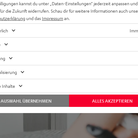
willigungen kannst du unter „Daten-Einstellungen“ jederzeit anpassen und
für die Zukunft widerrufen. Schau dir für weitere Informationen auch uns
utzerklärung
und das
Impressum
an.
rlich
Imme
e
bei 37 Bewertungen)
ing
lisierung
EWERTUNGEN
 Inhalte
AUSWAHL ÜBERNEHMEN
ALLES AKZEPTIEREN