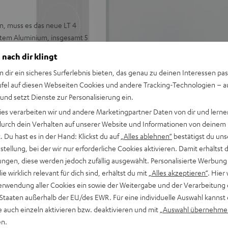
, muss es das neue LT 4
tem Aluminium, insgesamt 5
e bereits beim ersten Ton,
 nach dir klingt
n dir ein sicheres Surferlebnis bieten, das genau zu deinen Interessen pas
ufel auf diesen Webseiten Cookies und andere Tracking-Technologien – 
 und setzt Dienste zur Personalisierung ein.
nik
ies verarbeiten wir und andere Marketingpartner Daten von dir und lernen
fühl bei Filmton & Games
- durch dein Verhalten auf unserer Website und Informationen von deinem
kte Wohnraumintegration
 Du hast es in der Hand: Klickst du auf
„Alles ablehnen“
bestätigst du uns
keit & Natürlichkeit
tellung, bei der wir nur erforderliche Cookies aktivieren. Damit erhältst 
 verwendbar, optional
ngen, diese werden jedoch zufällig ausgewählt. Personalisierte Werbung
die wirklich relevant für dich sind, erhältst du mit
„Alles akzeptieren“
. Hier 
r beste Räumlichkeit
erwendung aller Cookies ein sowie der Weitergabe und der Verarbeitung 
 passend für jeden AV-Receiver
 Staaten außerhalb der EU/des EWR. Für eine individuelle Auswahl kannst 
e auch einzeln aktivieren bzw. deaktivieren und mit
„Auswahl übernehme
en.