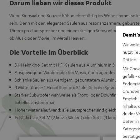
Darum lieben wir dieses Produkt
Wenn Kinosaal und Konzertbühne ebenbürtig ins Wohnzimmer sollen
sein. Denn mit den eleganten Säulen aus resonanzarmem, gebürste
Tönern pro Lautsprecher und einem riesigen Subwoofer schweben Si
Damit‘s
ob Music oder Movie, im Metal Heaven.
Wir wolle
Die Vorteile im Überblick
nutzt Te
Dritten -
5.1-Heimkino-Set mit HiFi-Säulen aus Aluminium in 3-Wege-Tech
Mit Cook
Ausgewogene Wiedergabe bei Musik, überragendes Mittendringe
gefällt 
Schlanke Säulen aus wertigem, gebürstetem Aluminum für perfe
Endgerät.
4 Mitteltöner + 1 Hochtöner pro Säule für hohe Sprachverständlich
Grundeins
Starker Subwoofer wahlweise als Front- oder Downfire-Subwoofer
Empfehlu
kabellos ansteuerbar
Inhalte, 
Hoher Materialaufwand: alle Lautsprecher sind gleich bestückt fü
du der V
Erhältlich als Set M (2 kurze Säulen) oder Set L (4 lange Säulen),
Daten in
Kategori
bestätig