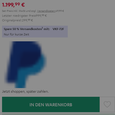
1.199,
€
99
Set-Preis inkl. MwSt
und zzgl.
Versandkosten
69,99 €
Letzter niedrigster Preis
999,
99
€
Originalpreis
1.299,
99
€
1
Spare 50 % Versandkosten
mit:
VKF-72F
Nur für kurze Zeit
Jetzt shoppen, später zahlen.
IN DEN WARENKORB