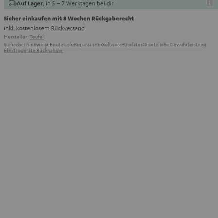
, in 5 – 7 Werktagen bei dir
Auf Lager
Sicher einkaufen mit 8 Wochen Rückgaberecht
inkl. kostenlosem
Rückversand
Hersteller:
Teufel
Sicherheitshinweise
Ersatzteile
Reparaturen
Software-Updates
Gesetzliche Gewährleistung
Elektrogeräte Rücknahme