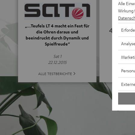
Alle Ein
Wirkung 
Datensch
„…Teufels LT 4 macht ein Fest für
4.95
Erforde
die Ohren daraus und
beeindruckt durch Dynamik und
Analys
Spielfreude“
(4.95 von 5 
Sat 1
Market
22.12.2015
Persona
ALLE B
ALLE TESTBERICHTE
Externe