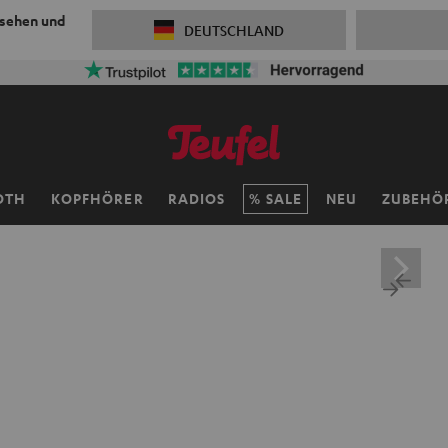
 sehen und
DEUTSCHLAND
OTH
KOPFHÖRER
RADIOS
SALE
NEU
ZUBEHÖ