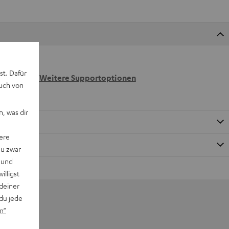
 wir
st. Dafür
n.
Weitere Supportoptionen
auch von
, was dir
ere
du zwar
 und
willigst
deiner
du jede
n“