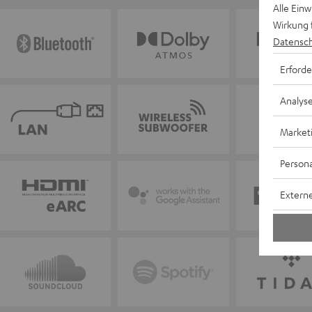
Alle Ein
Wirkung 
Datensch
Erforde
Analys
Market
Persona
Externe