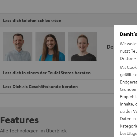
Lass dich telefonisch beraten
Damit‘s
Wir wolle
Deine Kauf
nutzt Te
Dritten -
Mit Cook
Lass dich in einem der Teufel Stores beraten
gefällt 
Endgerät.
Lass Dich als Geschäftskunde beraten
Grundeins
Empfehlu
Inhalte, 
du der V
Features
Daten in
Kategori
Alle Technologien im Überblick
bestätig