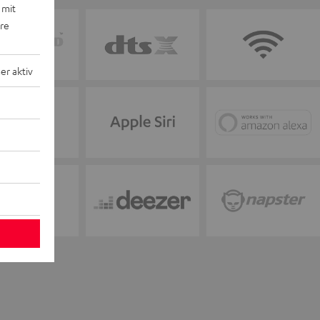
 mit
ere
r aktiv