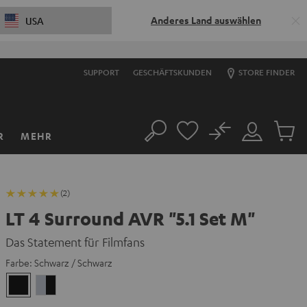
Anderes Land auswählen
USA
SUPPORT
GESCHÄFTSKUNDEN
STORE FINDER
No
R
MEHR
Suche
Mein
Artikel
Konto
im
Warenk
(2)
LT 4 Surround AVR "5.1 Set M"
Das Statement für Filmfans
Farbe:
Schwarz / Schwarz
Schwarz
Silber
/
/