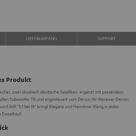
LIEFERUMFANG
SUPPORT
es Produkt
echer, zwei akustisch identische Satelliten, ergänzt mit passendem
ftvollen Subwoofer T8 und angesteuert vom Denon AV-Receiver Denon
und AVR "5.1 Set M" bringt Eleganz und Heimkino-Klang in jedes
Einzelkauf.
ick