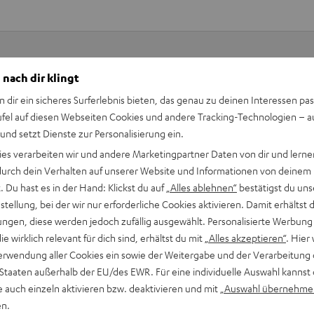
 nach dir klingt
Keinen Store in der Nähe? Kein Problem,
n dir ein sicheres Surferlebnis bieten, das genau zu deinen Interessen pas
beratung
beraten dich auch persönlich am Telefo
ufel auf diesen Webseiten Cookies und andere Tracking-Technologien – 
Hier Termin buchen
 und setzt Dienste zur Personalisierung ein.
ies verarbeiten wir und andere Marketingpartner Daten von dir und lernen
- durch dein Verhalten auf unserer Website und Informationen von deinem
 Du hast es in der Hand: Klickst du auf
„Alles ablehnen“
bestätigst du uns
tellung, bei der wir nur erforderliche Cookies aktivieren. Damit erhältst 
ngen, diese werden jedoch zufällig ausgewählt. Personalisierte Werbung
die wirklich relevant für dich sind, erhältst du mit
„Alles akzeptieren“
. Hier 
erwendung aller Cookies ein sowie der Weitergabe und der Verarbeitung 
 Staaten außerhalb der EU/des EWR. Für eine individuelle Auswahl kannst 
e auch einzeln aktivieren bzw. deaktivieren und mit
„Auswahl übernehme
en.