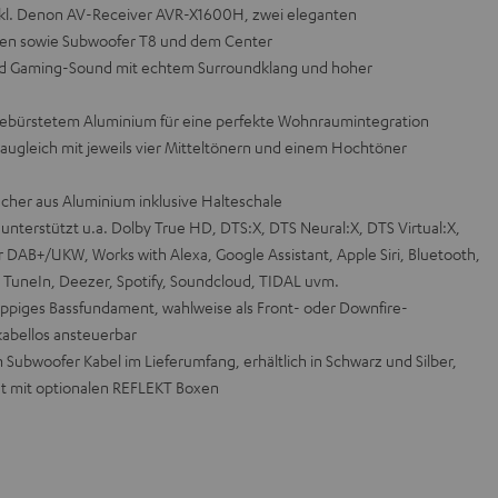
inkl. Denon AV-Receiver AVR-X1600H, zwei eleganten
iten sowie Subwoofer T8 und dem Center
und Gaming-Sound mit echtem Surroundklang und hoher
 gebürstetem Aluminium für eine perfekte Wohnraumintegration
baugleich mit jeweils vier Mitteltönern und einem Hochtöner
cher aus Aluminium inklusive Halteschale
erstützt u.a. Dolby True HD, DTS:X, DTS Neural:X, DTS Virtual:X,
DAB+/UKW, Works with Alexa, Google Assistant, Apple Siri, Bluetooth,
, TuneIn, Deezer, Spotify, Soundcloud, TIDAL uvm.
 üppiges Bassfundament, wahlweise als Front- oder Downfire-
kabellos ansteuerbar
Subwoofer Kabel im Lieferumfang, erhältlich in Schwarz und Silber,
t mit optionalen REFLEKT Boxen