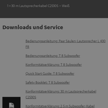
1 × 30 m Lautsprecherkabel C2530S – Weiß
Downloads und Service
D
Bedienungsanleitung: Paar Säulen-Lautsprecher L 430
FR
o
k
Bedienungsanleitung: T 8 Subwoofer
u
Konformitätserklärung: T 8 Subwoofer
m
Quick Start Guide: T 8 Subwoofer
e
Safety Booklet: T 8 Subwoofer
n
t
Konformitätserklärung: 30 m Lautsprecherkabel
C2530S
e
z
Konformitätserklärung: 2,5 m Subwoofer-Kabel