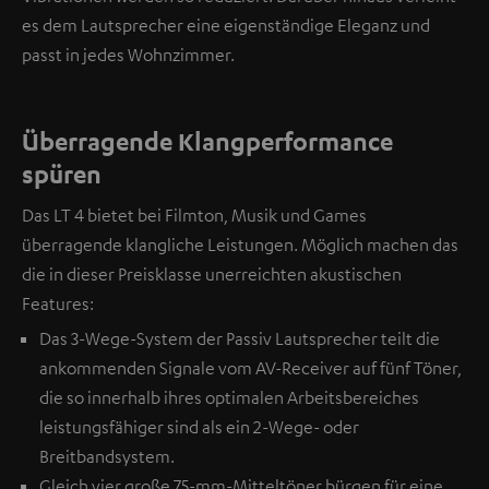
es dem Lautsprecher eine eigenständige Eleganz und
passt in jedes Wohnzimmer.
Überragende Klangperformance
spüren
Das LT 4 bietet bei Filmton, Musik und Games
überragende klangliche Leistungen. Möglich machen das
die in dieser Preisklasse unerreichten akustischen
Features:
Das 3-Wege-System der Passiv Lautsprecher teilt die
ankommenden Signale vom AV-Receiver auf fünf Töner,
die so innerhalb ihres optimalen Arbeitsbereiches
leistungsfähiger sind als ein 2-Wege- oder
Breitbandsystem.
Gleich vier große 75-mm-Mitteltöner bürgen für eine