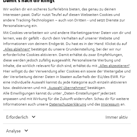
Damit‘s nach dir klingt
l
HEIMKINO-KOMPLETTANLAGEN
Wir wollen dir ein sicheres Surferlebnis bieten, das genau zu deinen
SUPPORT
d
Teufel Onlineshops
Interessen passt. Dafür nutzt Teufel auf diesen Webseiten Cookies und
SOUNDBAR
andere Tracking-Technologien – auch von Dritten - und setzt Dienste zur
u
KARRIERE
Personalisierung ein.
DEUTSCHLAND
n
Mit Cookies verarbeiten wir und andere Marketingpartner Daten von dir und
HIFI-LAUTSPRECHER
PRESSE & MARKETING
lernen, was dir gefällt - durch dein Verhalten auf unserer Website und
g
ÖSTERREICH
Informationen von deinem Endgerät. Du hast es in der Hand: Klickst du auf
SMART HOME
„Alles ablehnen“
bestätigst du unsere Grundeinstellung, bei der wir nur
GESCHÄFTSKUNDEN
erforderliche Cookies aktivieren. Damit erhältst du zwar Empfehlungen,
SCHWEIZ
diese werden jedoch zufällig ausgewählt. Personalisierte Werbung und
BLUETOOTH-LAUTSPRECHER
PARTNERPROGRAMM
Inhalte, die wirklich relevant für dich sind, erhältst du mit
„Alles akzeptieren“
.
Hier willigst du der Verwendung aller Cookies ein sowie der Weitergabe und
KOPFHÖRER
der Verarbeitung deiner Daten in Staaten außerhalb der EU/des EWR. Für
NIEDERLANDE
BLOG
eine individuelle Auswahl kannst du jede Kategorie auch einzeln aktivieren
BLUETOOTH-KOPFHÖRER
bzw. deaktivieren und mit
„Auswahl übernehmen“
bestätigen.
NEWSLETTER
Alle Einwilligungen kannst du unter „Daten-Einstellungen“ jederzeit
BELGIEN
anpassen und mit Wirkung für die Zukunft widerrufen. Schau dir für weitere
STEREOANLAGEN
STORES
Informationen auch unsere
Datenschutzerklärung
und das
Impressum
an.
FRANKREICH
LAUTSPRECHER
Erforderlich
Immer aktiv
DEINE VORTEILE BEI TEUFEL
POLEN
ULTIMA-SERIE
Analyse
TEUFEL STORY