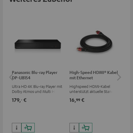
Panasonic Blu-ray Player
High-Speed HDMI® Kabel
30
DP-UB154
mit Ethernet
C2
Ultra HD 4K Blu-ray Player mit
Highspeed HDMI-Kabel
Lau
Dolby Atmos und Multi HDR-
unterstützt aktuelle Standards
Unterstützung inklusive
wie z.B. 4K 50/60p und 4K 3D
179,
€
16,
€
59
‐
99
HDR10+ für eine überragende
Bildqualität mit lebensechten
Kontrasten und Farben