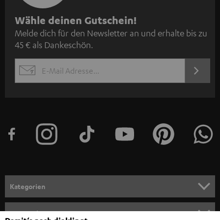
N
Wähle deinen Gutschein!
Melde dich für den Newsletter an und erhalte bis zu
e
45 € als Dankeschön.
w
s
JETZT
EMAIL
l
ANME
WIDGET
e
t
t
e
r
a
n
Kategorien
m
HEIMKINO
e
Unternehmen