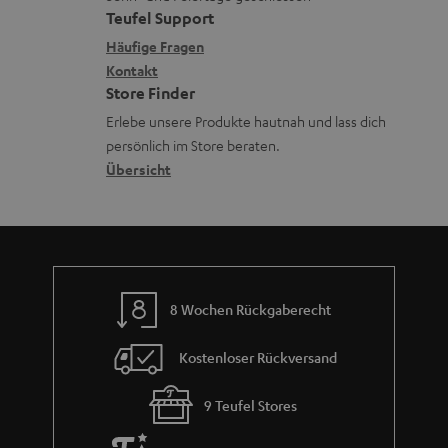
e
a
t
Teufel Support
r
x
k
e
Häufige Fragen
G
i
Kontakt
t
R
a
Store Finder
k
d
ü
r
Erlebe unsere Produkte hautnah und lass dich
o
a
c
a
persönlich im Store beraten.
n
t
k
Übersicht
n
e
n
t
n
a
i
h
e
m
8 Wochen Rückgaberecht
e
Kostenloser Rückversand
9 Teufel Stores