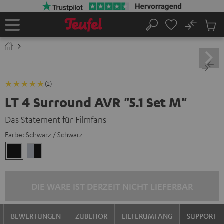
ZUM
NHALT
RINGEN
No
Abs
Startseite
Suche
Artike
im
Waren
(2)
LT 4 Surround AVR "5.1 Set M"
Das Statement für Filmfans
Farbe:
Schwarz / Schwarz
Schwarz
Silber
/
/
Schwarz
Schwarz
DIE WARE IST DERZEIT NICHT LIEFERBAR
BEWERTUNGEN
ZUBEHÖR
LIEFERUMFANG
SUPPORT