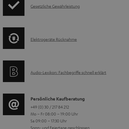
I
Gesetzliche Gewährleistung
u
n
k
f
t
o
F
E
Elektrogeräte Rücknahme
r
A
l
m
Q
e
a
s
k
t
A
Audio-Lexikon: Fachbegriffe schnell erklärt
t
i
u
r
o
d
o
n
i
K
Persönliche Kaufberatung
g
e
o
o
+49 (0) 30 / 217 84 212
e
n
Mo – Fr 08:00 – 19:00 Uhr
-
n
r
z
Sa 09:00 – 17:30 Uhr
L
t
ä
u
Sonn- und Feiertage geschlossen