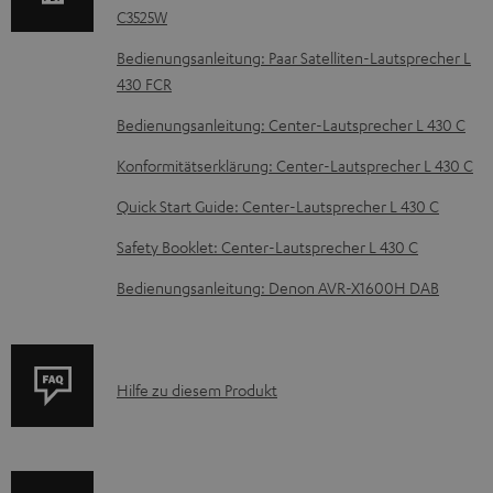
C3525W
u
m
Bedienungsanleitung: Paar Satelliten-Lautsprecher L
430 FCR
H
e
Bedienungsanleitung: Center-Lautsprecher L 430 C
r
Konformitätserklärung: Center-Lautsprecher L 430 C
u
Quick Start Guide: Center-Lautsprecher L 430 C
n
Safety Booklet: Center-Lautsprecher L 430 C
t
e
Bedienungsanleitung: Denon AVR-X1600H DAB
r
l
a
P
Hilfe zu diesem Produkt
d
r
e
o
n
d