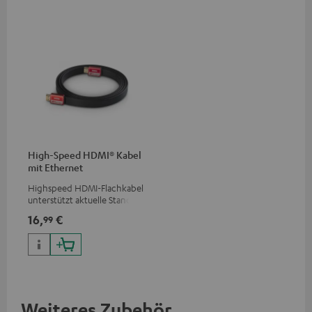
High-Speed HDMI® Kabel
mit Ethernet
Highspeed HDMI-Flachkabel
unterstützt aktuelle Standards
wie z.B. 4K 50/60p und 4K 3D
16,
€
99
Weiteres Zubehör