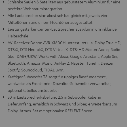
Schlanke Säulen & Satelliten aus gebürstetem Aluminium für eine
perfekte Wohnraumintegration
Alle Lautsprecher sind akustisch baugleich mit jeweils vier
Mitteltönern und einem Hochtöner ausgestattet
Leistungsstarker Center-Lautsprecher aus Aluminium inklusive
Halteschale
AV-Receiver Denon AVR-X1600H unterstützt u.a. Dolby True HD,
DTS:X, DTS Neural:X, DTS Virtual:X, DTS-HD Master Audio, Radio
über DAB+/UKW, Works with Alexa, Google Assistant, Apple Siri,
Bluetooth, Amazon Music, AirPlay 2, Napster, TuneIn, Deezer,
Spotify, Soundcloud, TIDAL uvm.
Kräftiger Subwoofer T8 sorgt für üppiges Bassfundament,
wahlweise als Front- oder Downfire-Subwoofer verwendbar,
optional kabellos ansteuerbar
30 m Lautsprecherkabel und 2,5 m Subwoofer Kabel im
Lieferumfang, erhältlich in Schwarz und Silber, erweiterbar zum
Dolby-Atmos-Set mit optionalen REFLEKT Boxen