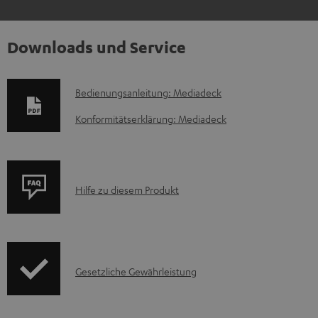
Downloads und Service
D
Bedienungsanleitung: Mediadeck
o
Konformitätserklärung: Mediadeck
k
u
m
P
Hilfe zu diesem Produkt
e
r
n
o
t
d
e
I
Gesetzliche Gewährleistung
u
z
n
k
u
f