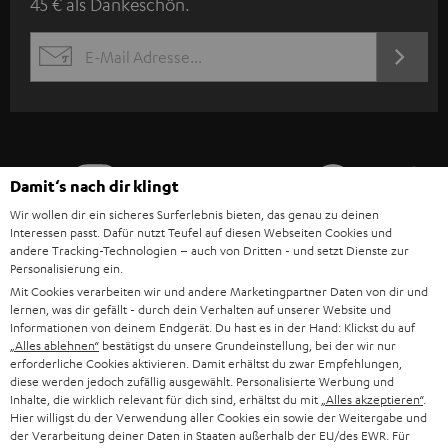
45 € als Dankeschön.
w
s
JETZT
EMAIL
l
ANME
WIDGET
e
t
t
Damit‘s nach dir klingt
e
Wir wollen dir ein sicheres Surferlebnis bieten, das genau zu deinen
r
Interessen passt. Dafür nutzt Teufel auf diesen Webseiten Cookies und
a
andere Tracking-Technologien – auch von Dritten - und setzt Dienste zur
Personalisierung ein.
n
Kategorien
Mit Cookies verarbeiten wir und andere Marketingpartner Daten von dir und
m
lernen, was dir gefällt - durch dein Verhalten auf unserer Website und
Informationen von deinem Endgerät. Du hast es in der Hand: Klickst du auf
HEIMKINO
e
„Alles ablehnen“
bestätigst du unsere Grundeinstellung, bei der wir nur
Unternehmen
erforderliche Cookies aktivieren. Damit erhältst du zwar Empfehlungen,
l
diese werden jedoch zufällig ausgewählt. Personalisierte Werbung und
HEIMKINO-KOMPLETTANLAGEN
SUPPORT
d
Inhalte, die wirklich relevant für dich sind, erhältst du mit
„Alles akzeptieren“
.
Teufel Onlineshops
Hier willigst du der Verwendung aller Cookies ein sowie der Weitergabe und
SOUNDBAR
u
der Verarbeitung deiner Daten in Staaten außerhalb der EU/des EWR. Für
KARRIERE
DEUTSCHLAND