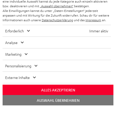
eine individuelle Auswahl kannst du jede Kategorie auch einzeln aktivieren
n
HIFI-LAUTSPRECHER
bzw. deaktivieren und mit
„Auswahl übernehmen“
bestätigen.
PRESSE & MARKETING
g
Alle Einwilligungen kannst du unter „Daten-Einstellungen“ jederzeit
ÖSTERREICH
anpassen und mit Wirkung für die Zukunft widerrufen. Schau dir für weitere
SMART HOME
GESCHÄFTSKUNDEN
Informationen auch unsere
Datenschutzerklärung
und das
Impressum
an.
SCHWEIZ
BLUETOOTH-LAUTSPRECHER
Erforderlich
Immer aktiv
PARTNERPROGRAMM
KOPFHÖRER
Analyse
NIEDERLANDE
BLOG
BLUETOOTH-KOPFHÖRER
Marketing
NEWSLETTER
BELGIEN
STEREOANLAGEN
STORES
Personalisierung
FRANKREICH
LAUTSPRECHER
DEINE VORTEILE BEI TEUFEL
Externe Inhalte
POLEN
ULTIMA-SERIE
TEUFEL STORY
ALLES AKZEPTIEREN
IN-EAR-KOPFHÖRER
Chat
SPANIEN
UNSER MANAGEMENT
AUSWAHL ÜBERNEHMEN
starten
FANSHOP
NACHHALTIGKEIT
ITALIEN