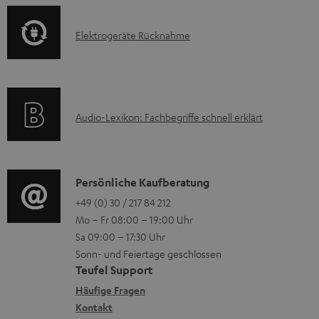
t
m
o
F
H
E
Elektrogeräte Rücknahme
r
A
e
l
m
Q
r
e
a
s
u
k
t
n
A
Audio-Lexikon: Fachbegriffe schnell erklärt
t
i
t
u
r
o
e
d
o
n
r
i
K
Persönliche Kaufberatung
g
e
l
o
o
+49 (0) 30 / 217 84 212
e
n
Mo – Fr 08:00 – 19:00 Uhr
a
-
n
r
z
Sa 09:00 – 17:30 Uhr
d
L
t
ä
u
Sonn- und Feiertage geschlossen
e
e
a
t
Teufel Support
r
n
x
k
e
Häufige Fragen
G
i
Kontakt
t
R
a