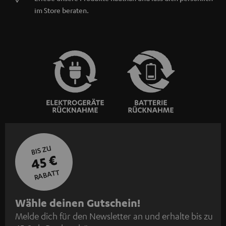
im Store beraten.
BIS ZU
45 €
RABATT
N
Wähle deinen Gutschein!
Melde dich für den Newsletter an und erhalte bis zu
e