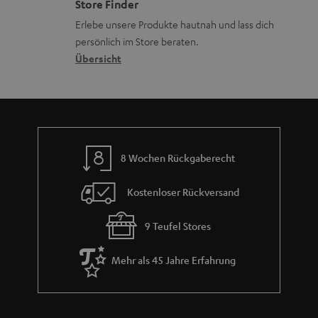
Store Finder
k
d
ü
r
Erlebe unsere Produkte hautnah und lass dich
o
a
c
a
persönlich im Store beraten.
n
t
k
Übersicht
n
e
n
t
n
a
i
h
e
m
8 Wochen Rückgaberecht
e
Kostenloser Rückversand
9 Teufel Stores
Mehr als 45 Jahre Erfahrung