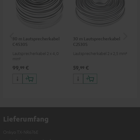
30 m Lautsprecherkabel
30 m Lautsprecherkabel
1,5
C4530S
C2530S
C7
Lautsprecherkabel 2 x 4,0
Lautsprecherkabel 2 x 2,5 mm²
Ver
mm²
Kab
mm
99,
€
59,
€
19
99
99
Lieferumfang
Onkyo TX-NR676E