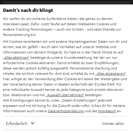
HEIMKINO
e
Unternehmen
Damit‘s nach dir klingt
l
HEIMKINO-KOMPLETTANLAGEN
Wir wollen dir ein sicheres Surferlebnis bieten, das genau zu deinen
SUPPORT
d
Interessen passt. Dafür nutzt Teufel auf diesen Webseiten Cookies und
Teufel Onlineshops
andere Tracking-Technologien – auch von Dritten - und setzt Dienste zur
SOUNDBAR
u
KARRIERE
Personalisierung ein.
DEUTSCHLAND
n
Mit Cookies verarbeiten wir und andere Marketingpartner Daten von dir und
HIFI-LAUTSPRECHER
lernen, was dir gefällt - durch dein Verhalten auf unserer Website und
PRESSE & MARKETING
g
Informationen von deinem Endgerät. Du hast es in der Hand: Klickst du auf
ÖSTERREICH
SMART HOME
„Alles ablehnen“
bestätigst du unsere Grundeinstellung, bei der wir nur
GESCHÄFTSKUNDEN
erforderliche Cookies aktivieren. Damit erhältst du zwar Empfehlungen,
diese werden jedoch zufällig ausgewählt. Personalisierte Werbung und
SCHWEIZ
BLUETOOTH-LAUTSPRECHER
Inhalte, die wirklich relevant für dich sind, erhältst du mit
„Alles akzeptieren“
.
PARTNERPROGRAMM
Hier willigst du der Verwendung aller Cookies ein sowie der Weitergabe und
KOPFHÖRER
der Verarbeitung deiner Daten in Staaten außerhalb der EU/des EWR. Für
NIEDERLANDE
BLOG
eine individuelle Auswahl kannst du jede Kategorie auch einzeln aktivieren
bzw. deaktivieren und mit
„Auswahl übernehmen“
bestätigen.
BLUETOOTH-KOPFHÖRER
NEWSLETTER
Alle Einwilligungen kannst du unter „Daten-Einstellungen“ jederzeit
BELGIEN
anpassen und mit Wirkung für die Zukunft widerrufen. Schau dir für weitere
STEREOANLAGEN
Informationen auch unsere
Datenschutzerklärung
und das
Impressum
an.
STORES
FRANKREICH
LAUTSPRECHER
Erforderlich
Immer aktiv
DEINE VORTEILE BEI TEUFEL