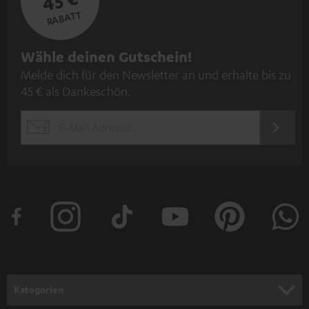
45 €
RABATT
N
Wähle deinen Gutschein!
Melde dich für den Newsletter an und erhalte bis zu
e
45 € als Dankeschön.
w
s
JETZT
EMAIL
l
ANME
WIDGET
e
t
t
e
r
a
n
Kategorien
m