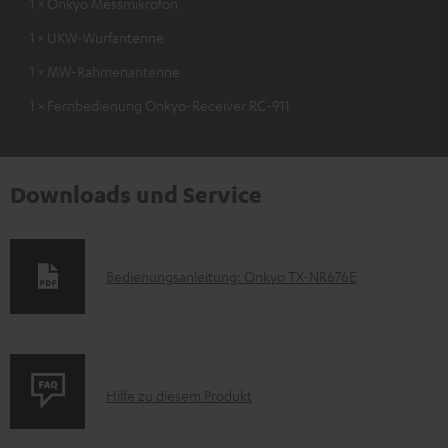
1 × Onkyo Messmikrofon
1 × UKW-Wurfantenne
1 × MW-Rahmenantenne
1 × Fernbedienung Onkyo-Receiver RC-911
Downloads und Service
D
Bedienungsanleitung: Onkyo TX-NR676E
o
k
u
P
m
Hilfe zu diesem Produkt
r
e