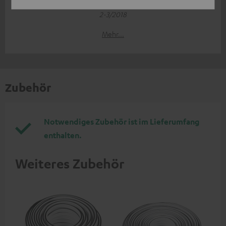
Heimkino
2-3/2018
Mehr...
Zubehör
Notwendiges Zubehör ist im Lieferumfang
enthalten.
Weiteres Zubehör