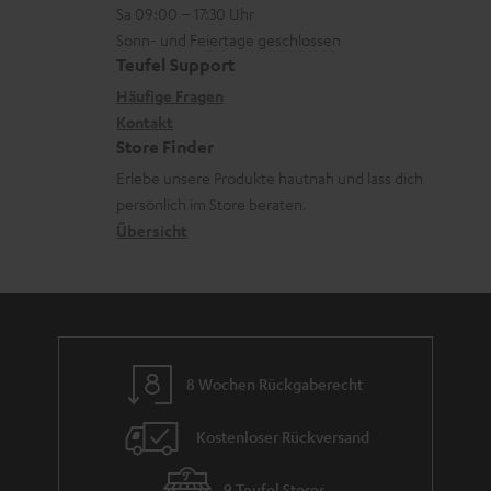
r
z
a
Sa 09:00 – 17:30 Uhr
L
t
ä
u
Sonn- und Feiertage geschlossen
d
e
a
t
Teufel Support
r
e
x
k
e
Häufige Fragen
G
n
i
Kontakt
t
R
a
Store Finder
k
d
ü
r
Erlebe unsere Produkte hautnah und lass dich
o
a
c
a
persönlich im Store beraten.
n
t
k
Übersicht
n
e
n
t
n
a
i
h
e
m
8 Wochen Rückgaberecht
e
Kostenloser Rückversand
9 Teufel Stores