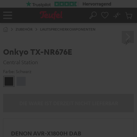
ZUM
NHALT
RINGEN
No
Abs
Startseite
Suche
Artike
im
ZUBEHÖR
LAUTSPRECHERKOMPONENTEN
Waren
Onkyo TX-NR676E
Central Station
Farbe:
Schwarz
Schwarz
Silber
DIE WARE IST DERZEIT NICHT LIEFERBAR
DENON AVR-X1800H DAB