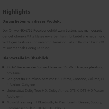
Highlights
Darum lieben wir dieses Produkt
Der Onkyo NR-676E Receiver gehört zum Besten, was man derzeit in
der gehobenen Mittelklasse erwerben kann. Er bietet alle neuen und
wichtigen Features und versorgt Heimkino-Sets in Räumen bis zu 30
m² mit mehr als Genug Leistung.
Die Vorteile im Überblick
7.2-AV-Receiver der Spitzenklasse mit 165 Watt Ausgangsleistung
pro Kanal
Geeignet für Heimkino-Sets wie z.B. Ultima, Consono, Columa, LT
4, Varion, Cubycon
Unterstützt Dolby True HD, Dolby Atmos, DTS:X, DTS-HD Master
Audio uvm.
Musik-Streaming mit Bluetooth, AirPlay, TuneIn, Deezer, Spotify,
Chromecast built in, TIDAL, DTS Play-Fi