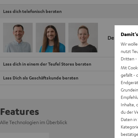
Lass dich telefonisch beraten
Damit‘s
Deine Kauf
Wir wolle
nutzt Te
Dritten -
Lass dich in einem der Teufel Stores beraten
Mit Cook
gefällt 
Lass Dich als Geschäftskunde beraten
Endgerät.
Grundeins
Empfehlu
Inhalte, 
Features
du der V
Daten in
Alle Technologien im Überblick
Kategori
bestätig