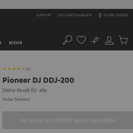
S
SUPPORT
GESCHÄFTSKUNDEN
STORE FINDER
No
R
MEHR
Suche
Mein
Artikel
Konto
im
Warenk
(2)
Pioneer DJ DDJ-200
Deine Musik für alle
Farbe:
Schwarz
DIE WARE IST DERZEIT NICHT LIEFERBAR