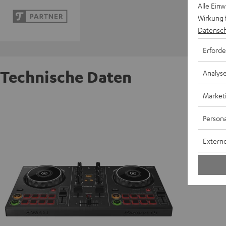
Alle Ein
Wirkung 
Datensch
Erforde
Technische Daten
Analys
Market
Pioneer
Persona
A
Externe