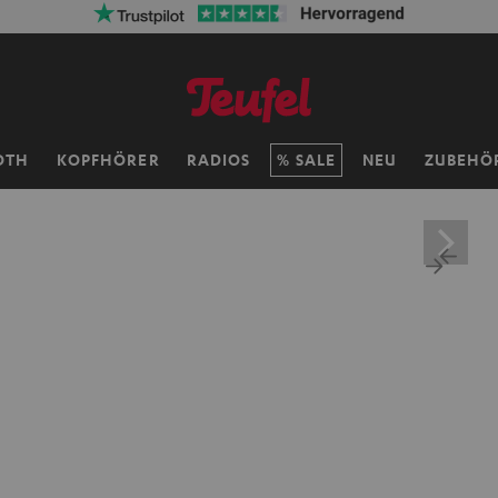
ersandkosten sparen mit
VKF-72F
06
D
:
14
H
:
02
M
:
24
OTH
KOPFHÖRER
RADIOS
SALE
NEU
ZUBEHÖ