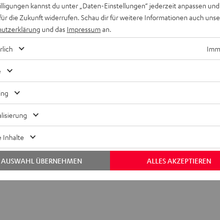
willigungen kannst du unter „Daten-Einstellungen“ jederzeit anpassen und
für die Zukunft widerrufen. Schau dir für weitere Informationen auch uns
utzerklärung
und das
Impressum
an.
rlich
Imme
e
ing
 DJ DDJ-200
lisierung
bmessungen
 Inhalte
AUSWAHL ÜBERNEHMEN
ALLES AKZEPTIEREN