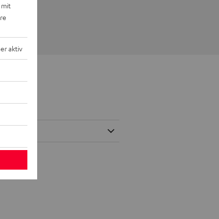
 mit
ere
r aktiv