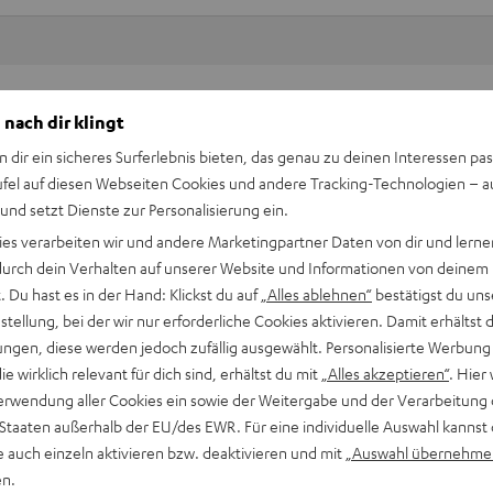
Keinen Store in der Nähe? Kein Problem,
 nach dir klingt
beratung
beraten dich auch persönlich am Telefo
n dir ein sicheres Surferlebnis bieten, das genau zu deinen Interessen pas
Hier Termin buchen
ufel auf diesen Webseiten Cookies und andere Tracking-Technologien – 
 und setzt Dienste zur Personalisierung ein.
ies verarbeiten wir und andere Marketingpartner Daten von dir und lernen
- durch dein Verhalten auf unserer Website und Informationen von deinem
 Du hast es in der Hand: Klickst du auf
„Alles ablehnen“
bestätigst du uns
tellung, bei der wir nur erforderliche Cookies aktivieren. Damit erhältst 
ngen, diese werden jedoch zufällig ausgewählt. Personalisierte Werbung
die wirklich relevant für dich sind, erhältst du mit
„Alles akzeptieren“
. Hier 
erwendung aller Cookies ein sowie der Weitergabe und der Verarbeitung 
 Staaten außerhalb der EU/des EWR. Für eine individuelle Auswahl kannst 
e auch einzeln aktivieren bzw. deaktivieren und mit
„Auswahl übernehme
en.