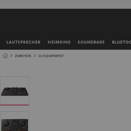
ZUM
50% V
NHALT
RINGEN
LAUTSPRECHER
HEIMKINO
SOUNDBARS
BLUETO
Startseite
ZUBEHÖR
DJ EQUIPMENT