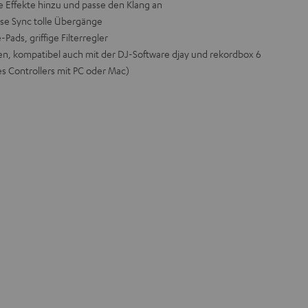
e Effekte hinzu und passe den Klang an
rase Sync tolle Übergänge
ads, griffige Filterregler
ren, kompatibel auch mit der DJ-Software djay und rekordbox 6
s Controllers mit PC oder Mac)