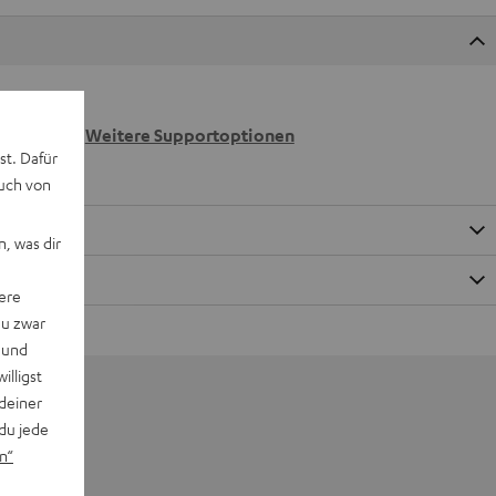
 wir
n.
Weitere Supportoptionen
st. Dafür
auch von
, was dir
ere
du zwar
 und
willigst
deiner
du jede
n“