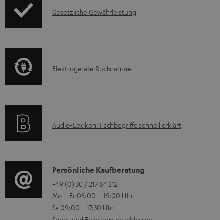
d
I
Gesetzliche Gewährleistung
u
n
k
f
t
o
F
E
Elektrogeräte Rücknahme
r
A
l
m
Q
e
a
s
k
t
A
Audio-Lexikon: Fachbegriffe schnell erklärt
t
i
u
r
o
d
o
n
i
K
Persönliche Kaufberatung
g
e
o
o
+49 (0) 30 / 217 84 212
e
n
Mo – Fr 08:00 – 19:00 Uhr
-
n
r
z
Sa 09:00 – 17:30 Uhr
L
t
ä
u
Sonn- und Feiertage geschlossen