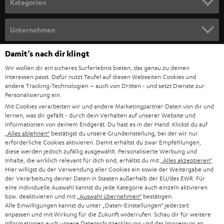
Kategorien
m
HEIMKINO
e
Unternehmen
l
HEIMKINO-KOMPLETTANLAGEN
SUPPORT
Damit‘s nach dir klingt
d
Teufel Onlineshops
Wir wollen dir ein sicheres Surferlebnis bieten, das genau zu deinen
SOUNDBAR
u
KARRIERE
Interessen passt. Dafür nutzt Teufel auf diesen Webseiten Cookies und
DEUTSCHLAND
n
andere Tracking-Technologien – auch von Dritten - und setzt Dienste zur
HIFI-LAUTSPRECHER
Personalisierung ein.
PRESSE & MARKETING
g
Mit Cookies verarbeiten wir und andere Marketingpartner Daten von dir und
ÖSTERREICH
SMART HOME
lernen, was dir gefällt - durch dein Verhalten auf unserer Website und
GESCHÄFTSKUNDEN
Informationen von deinem Endgerät. Du hast es in der Hand: Klickst du auf
„Alles ablehnen“
bestätigst du unsere Grundeinstellung, bei der wir nur
SCHWEIZ
BLUETOOTH-LAUTSPRECHER
PARTNERPROGRAMM
erforderliche Cookies aktivieren. Damit erhältst du zwar Empfehlungen,
diese werden jedoch zufällig ausgewählt. Personalisierte Werbung und
KOPFHÖRER
Inhalte, die wirklich relevant für dich sind, erhältst du mit
„Alles akzeptieren“
.
NIEDERLANDE
BLOG
Hier willigst du der Verwendung aller Cookies ein sowie der Weitergabe und
der Verarbeitung deiner Daten in Staaten außerhalb der EU/des EWR. Für
BLUETOOTH-KOPFHÖRER
NEWSLETTER
eine individuelle Auswahl kannst du jede Kategorie auch einzeln aktivieren
BELGIEN
bzw. deaktivieren und mit
„Auswahl übernehmen“
bestätigen.
STEREOANLAGEN
Alle Einwilligungen kannst du unter „Daten-Einstellungen“ jederzeit
STORES
anpassen und mit Wirkung für die Zukunft widerrufen. Schau dir für weitere
FRANKREICH
LAUTSPRECHER
Informationen auch unsere
Datenschutzerklärung
und das
Impressum
an.