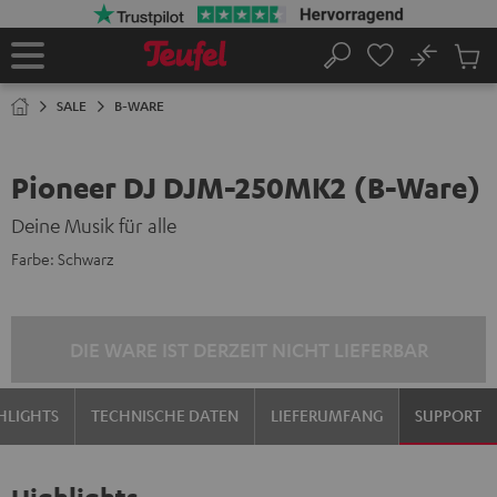
ZUM
NHALT
RINGEN
No
Abs
Startseite
Suche
Artike
im
SALE
B-WARE
Waren
Pioneer DJ DJM-250MK2 (B-Ware)
Deine Musik für alle
Farbe:
Schwarz
DIE WARE IST DERZEIT NICHT LIEFERBAR
HLIGHTS
TECHNISCHE DATEN
LIEFERUMFANG
SUPPORT