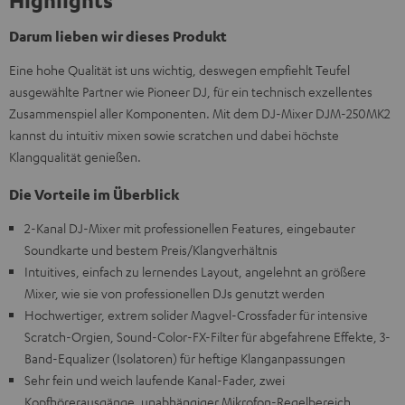
Highlights
Darum lieben wir dieses Produkt
Eine hohe Qualität ist uns wichtig, deswegen empfiehlt Teufel
ausgewählte Partner wie Pioneer DJ, für ein technisch exzellentes
Zusammenspiel aller Komponenten. Mit dem DJ-Mixer DJM-250MK2
kannst du intuitiv mixen sowie scratchen und dabei höchste
Klangqualität genießen.
Die Vorteile im Überblick
2-Kanal DJ-Mixer mit professionellen Features, eingebauter
Soundkarte und bestem Preis/Klangverhältnis
Intuitives, einfach zu lernendes Layout, angelehnt an größere
Mixer, wie sie von professionellen DJs genutzt werden
Hochwertiger, extrem solider Magvel-Crossfader für intensive
Scratch-Orgien, Sound-Color-FX-Filter für abgefahrene Effekte, 3-
Band-Equalizer (Isolatoren) für heftige Klanganpassungen
Sehr fein und weich laufende Kanal-Fader, zwei
Kopfhörerausgänge, unabhängiger Mikrofon-Regelbereich