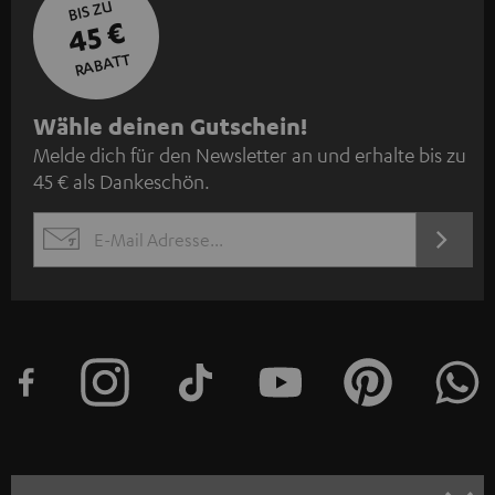
BIS ZU
45 €
RABATT
N
Wähle deinen Gutschein!
Melde dich für den Newsletter an und erhalte bis zu
e
45 € als Dankeschön.
w
s
JETZT
EMAIL
l
ANME
WIDGET
e
t
t
e
r
a
n