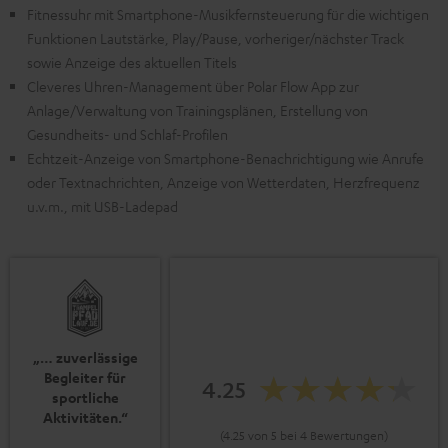
Fitnessuhr mit Smartphone-Musikfernsteuerung für die wichtigen
Funktionen Lautstärke, Play/Pause, vorheriger/nächster Track
sowie Anzeige des aktuellen Titels
Cleveres Uhren-Management über Polar Flow App zur
Anlage/Verwaltung von Trainingsplänen, Erstellung von
Gesundheits- und Schlaf-Profilen
Echtzeit-Anzeige von Smartphone-Benachrichtigung wie Anrufe
oder Textnachrichten, Anzeige von Wetterdaten, Herzfrequenz
u.v.m., mit USB-Ladepad
„… zuverlässige
Begleiter für
4.25
sportliche
Aktivitäten.“
(4.25 von 5 bei 4 Bewertungen)