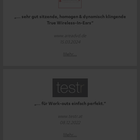
„… sehr gut sitzende, homogen & dynamisch klingende
True Wireless-In-Ears“
www.areadvd.de
15.03.2024
Mehr...
„… für Work-outs einfach perfekt.“
www.testr.at
08.12.2022
Mehr...