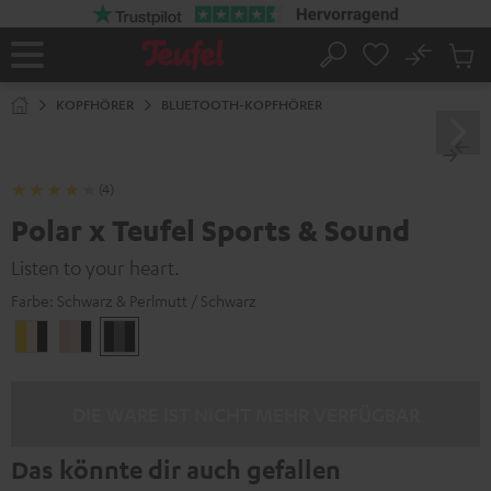
ZUM
NHALT
RINGEN
No
Abs
Startseite
Suche
Artike
im
KOPFHÖRER
BLUETOOTH-KOPFHÖRER
Waren
(4)
Polar x Teufel Sports & Sound
Listen to your heart.
Farbe:
Schwarz & Perlmutt / Schwarz
Gold
Roségold
Schwarz
&
&
&
Champagner
Pink
Perlmutt
/
/
/
DIE WARE IST NICHT MEHR VERFÜGBAR
Schwarz
Schwarz
Schwarz
Das könnte dir auch gefallen