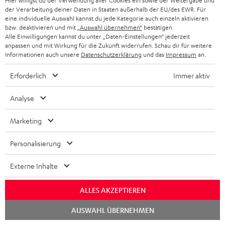
Hier willigst du der Verwendung aller Cookies ein sowie der Weitergabe und
der Verarbeitung deiner Daten in Staaten außerhalb der EU/des EWR. Für
Downloads und Service
eine individuelle Auswahl kannst du jede Kategorie auch einzeln aktivieren
bzw. deaktivieren und mit
„Auswahl übernehmen“
bestätigen.
Alle Einwilligungen kannst du unter „Daten-Einstellungen“ jederzeit
D
Bedienungsanleitung: Polar Ignite 2
anpassen und mit Wirkung für die Zukunft widerrufen. Schau dir für weitere
Informationen auch unsere
Datenschutzerklärung
und das
Impressum
an.
o
Konformitätserklärung: Polar Ignite 2
k
Erforderlich
Immer aktiv
Safety Booklet: AIRY SPORTS TWS
u
Konformitätserklärung: AIRY SPORTS TWS
Analyse
m
e
Bedienungsanleitung: AIRY SPORTS TWS
Marketing
n
Quick Start Guide: AIRY SPORTS TWS
Personalisierung
t
Pairing Manual
e
Externe Inhalte
z
ALLES AKZEPTIEREN
u
P
Hilfe zu diesem Produkt
m
Chat
AUSWAHL ÜBERNEHMEN
r
starten
H