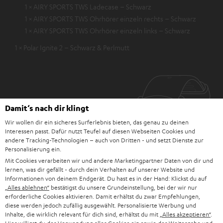
1 × AIRY SPORTS TWS Ladecase – Schwarz
1 × AIRY SPORTS TWS Ohrhörer einzeln rechts – Schwarz
1 × AIRY SPORTS TWS Ohrhörer einzeln links – Schwarz
1 × Polar Ignite 2 – Schwarz & Perlmutt
Damit‘s nach dir klingt
Wir wollen dir ein sicheres Surferlebnis bieten, das genau zu deinen
Interessen passt. Dafür nutzt Teufel auf diesen Webseiten Cookies und
andere Tracking-Technologien – auch von Dritten - und setzt Dienste zur
Personalisierung ein.
Mit Cookies verarbeiten wir und andere Marketingpartner Daten von dir und
lernen, was dir gefällt - durch dein Verhalten auf unserer Website und
Informationen von deinem Endgerät. Du hast es in der Hand: Klickst du auf
„Alles ablehnen“
bestätigst du unsere Grundeinstellung, bei der wir nur
erforderliche Cookies aktivieren. Damit erhältst du zwar Empfehlungen,
diese werden jedoch zufällig ausgewählt. Personalisierte Werbung und
Inhalte, die wirklich relevant für dich sind, erhältst du mit
„Alles akzeptieren“
.