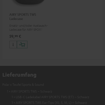
AIRY SPORTS TWS
Ladecase
Ersatz- und/oder Austausch-
Ladecase für AIRY SPORTS TWS
59,
€
99
Lieferumfang
Polar x Teufel Sports & Sound
1 × AIRY SPORTS TWS – Schwarz
1 × USB-C Ladekabel AIRY SPORTS TWS (ET) – Schwarz
1 × AIRY SPORTS TWS Ear-Tips (XS, S, M, L) – Schwarz