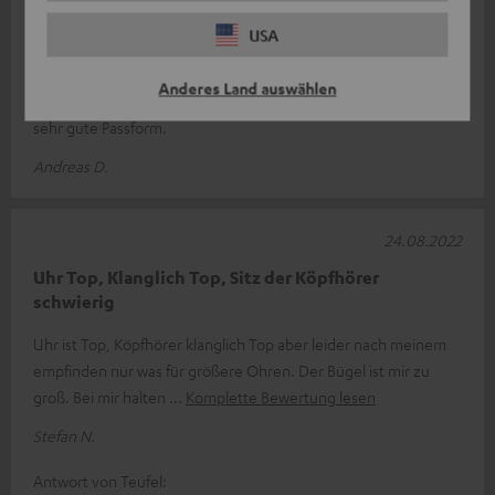
02.09.2022
USA
Teufel Sports&Sound
Anderes Land auswählen
Toller Klang und gewöhnungsbedürftig, dann aber gute bis
sehr gute Passform.
Andreas D.
24.08.2022
Uhr Top, Klanglich Top, Sitz der Köpfhörer
schwierig
Uhr ist Top, Köpfhörer klanglich Top aber leider nach meinem
empfinden nur was für größere Ohren. Der Bügel ist mir zu
groß. Bei mir halten
Komplette Bewertung lesen
Stefan N.
Antwort von Teufel: