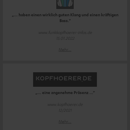
„… haben einen wirklich guten Klang und einen kräftigen
Bass.“
www.funkkopfhoerer-infos.de
15.01.2022
Mehr...
„… eine angenehme Präsenz …“
www.kopfhoerer.de
12/2021
Mehr...