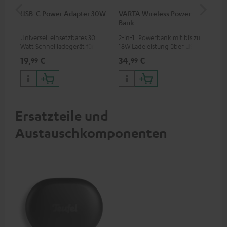
USB-C Power Adapter 30W
VARTA Wireless Power
Fe
Bank
Sy
Universell einsetzbares 30
2-in-1: Powerbank mit bis zu
Hoc
Watt Schnellladegerät für
18W Ladeleistung über USB
Sen
Kopfhörer & Portables sowie
Typ C & Wireless Charger mit
pas
19,
€
34,
€
49
99
99
Apple iPhones, Android
bis zu 10W Ladestrom
Blu
Smartphones, Tablets und
Kom
Geräte mit USB-C-Anschluss
So
Ersatzteile und
Austauschkomponenten