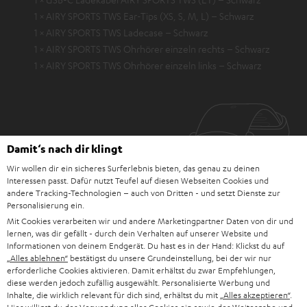
1 × AIRY SPORTS TWS Ear-Tips (XS, S, M, L) – Schwarz
1 × AIRY SPORTS TWS Ladecase – Schwarz
1 × AIRY SPORTS TWS Ohrhörer einzeln rechts – Schwarz
1 × AIRY SPORTS TWS Ohrhörer einzeln links – Schwarz
Damit‘s nach dir klingt
Wir wollen dir ein sicheres Surferlebnis bieten, das genau zu deinen
Interessen passt. Dafür nutzt Teufel auf diesen Webseiten Cookies und
andere Tracking-Technologien – auch von Dritten - und setzt Dienste zur
Personalisierung ein.
Mit Cookies verarbeiten wir und andere Marketingpartner Daten von dir und
lernen, was dir gefällt - durch dein Verhalten auf unserer Website und
Informationen von deinem Endgerät. Du hast es in der Hand: Klickst du auf
„Alles ablehnen“
bestätigst du unsere Grundeinstellung, bei der wir nur
erforderliche Cookies aktivieren. Damit erhältst du zwar Empfehlungen,
diese werden jedoch zufällig ausgewählt. Personalisierte Werbung und
Inhalte, die wirklich relevant für dich sind, erhältst du mit
„Alles akzeptieren“
.