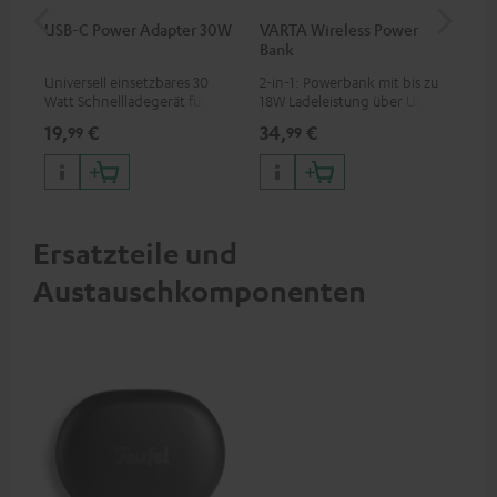
USB-C Power Adapter 30W
VARTA Wireless Power
Fe
Bank
Sy
Universell einsetzbares 30
2-in-1: Powerbank mit bis zu
Hoc
Watt Schnellladegerät für
18W Ladeleistung über USB
Sen
Kopfhörer & Portables sowie
Typ C & Wireless Charger mit
pas
19,
€
34,
€
49
99
99
Apple iPhones, Android
bis zu 10W Ladestrom
Blu
Smartphones, Tablets und
Kom
Geräte mit USB-C-Anschluss
So
Ersatzteile und
Austauschkomponenten