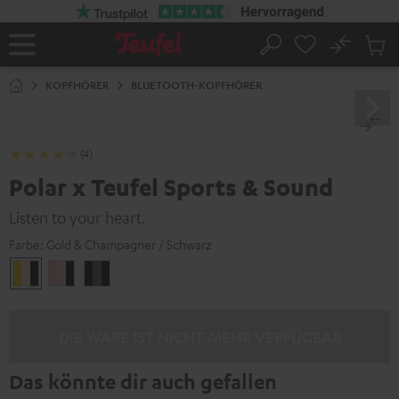
ZUM
NHALT
RINGEN
No
Abs
Startseite
Suche
Artike
im
KOPFHÖRER
BLUETOOTH-KOPFHÖRER
Waren
(4)
Polar x Teufel Sports & Sound
Listen to your heart.
Farbe:
Gold & Champagner / Schwarz
Gold
Roségold
Schwarz
&
&
&
Champagner
Pink
Perlmutt
/
/
/
DIE WARE IST NICHT MEHR VERFÜGBAR
Schwarz
Schwarz
Schwarz
Das könnte dir auch gefallen