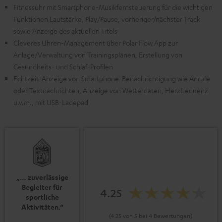
Fitnessuhr mit Smartphone-Musikfernsteuerung für die wichtigen
Funktionen Lautstärke, Play/Pause, vorheriger/nächster Track
sowie Anzeige des aktuellen Titels
Cleveres Uhren-Management über Polar Flow App zur
Anlage/Verwaltung von Trainingsplänen, Erstellung von
Gesundheits- und Schlaf-Profilen
Echtzeit-Anzeige von Smartphone-Benachrichtigung wie Anrufe
oder Textnachrichten, Anzeige von Wetterdaten, Herzfrequenz
u.v.m., mit USB-Ladepad
„… zuverlässige
Begleiter für
4.25
sportliche
Aktivitäten.“
(4.25 von 5 bei 4 Bewertungen)