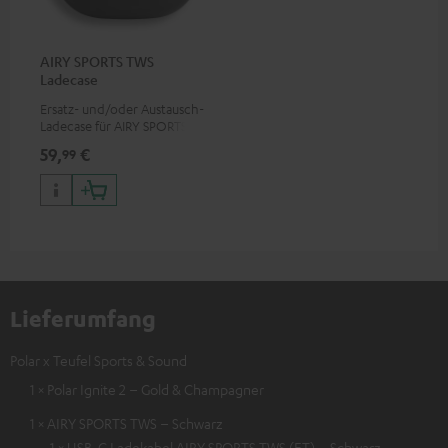
AIRY SPORTS TWS
Ladecase
Ersatz- und/oder Austausch-
Ladecase für AIRY SPORTS TWS
59,
€
99
Lieferumfang
Polar x Teufel Sports & Sound
1 × Polar Ignite 2 – Gold & Champagner
1 × AIRY SPORTS TWS – Schwarz
1 × USB-C Ladekabel AIRY SPORTS TWS (ET) – Schwarz