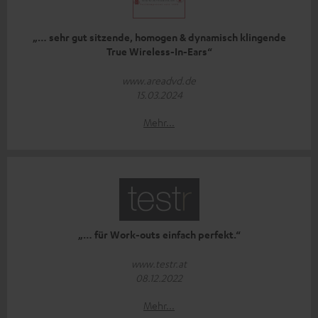
„… sehr gut sitzende, homogen & dynamisch klingende
True Wireless-In-Ears“
www.areadvd.de
15.03.2024
Mehr...
„… für Work-outs einfach perfekt.“
www.testr.at
08.12.2022
Mehr...