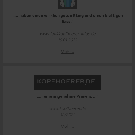
„… haben einen wirklich guten Klang und einen kräftigen
Bass.“
www.funkkopfhoerer-infos.de
15.01.2022
Mehr...
„… eine angenehme Präsenz …“
www.kopfhoerer.de
12/2021
Mehr...