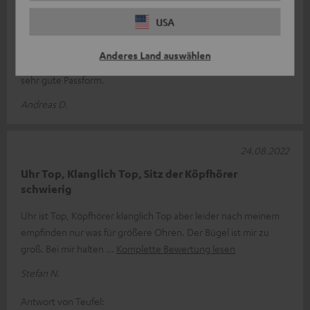
02.09.2022
USA
Teufel Sports&Sound
Anderes Land auswählen
Toller Klang und gewöhnungsbedürftig, dann aber gute bis
sehr gute Passform.
Andreas D.
24.08.2022
Uhr Top, Klanglich Top, Sitz der Köpfhörer
schwierig
Uhr ist Top, Köpfhörer klanglich Top aber leider nach meinem
empfinden nur was für größere Ohren. Der Bügel ist mir zu
groß. Bei mir halten
Komplette Bewertung lesen
Stefan N.
Antwort von Teufel: