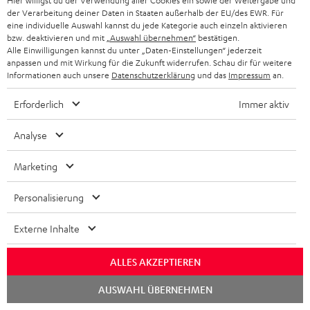
Hier willigst du der Verwendung aller Cookies ein sowie der Weitergabe und
der Verarbeitung deiner Daten in Staaten außerhalb der EU/des EWR. Für
Downloads und Service
eine individuelle Auswahl kannst du jede Kategorie auch einzeln aktivieren
bzw. deaktivieren und mit
„Auswahl übernehmen“
bestätigen.
Alle Einwilligungen kannst du unter „Daten-Einstellungen“ jederzeit
D
Bedienungsanleitung: Polar Ignite 2
anpassen und mit Wirkung für die Zukunft widerrufen. Schau dir für weitere
Informationen auch unsere
Datenschutzerklärung
und das
Impressum
an.
o
Konformitätserklärung: Polar Ignite 2
k
Erforderlich
Immer aktiv
Safety Booklet: AIRY SPORTS TWS
u
Konformitätserklärung: AIRY SPORTS TWS
Analyse
m
e
Bedienungsanleitung: AIRY SPORTS TWS
Marketing
n
Quick Start Guide: AIRY SPORTS TWS
Personalisierung
t
Pairing Manual
e
Externe Inhalte
z
ALLES AKZEPTIEREN
u
P
Hilfe zu diesem Produkt
m
Chat
AUSWAHL ÜBERNEHMEN
r
starten
H