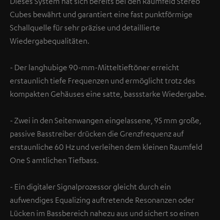
Dieses System hat sich bereits bei den Raumfeld Stereo
Cubes bewährt und garantiert eine fast punktförmige
Schallquelle für sehr präzise und detaillierte
Wiedergabequalitäten.
- Der langhubige 90-mm-Mitteltieftöner erreicht
erstaunlich tiefe Frequenzen und ermöglicht trotz des
kompakten Gehäuses eine satte, bassstarke Wiedergabe.
- Zwei in den Seitenwangen eingelassene, 95 mm große,
passive Basstreiber drücken die Grenzfrequenz auf
erstaunliche 60 Hz und verleihen dem kleinen Raumfeld
One S amtlichen Tiefbass.
- Ein digitaler Signalprozessor gleicht durch ein
aufwendiges Equalizing auftretende Resonanzen oder
Lücken im Bassbereich nahezu aus und sichert so einen