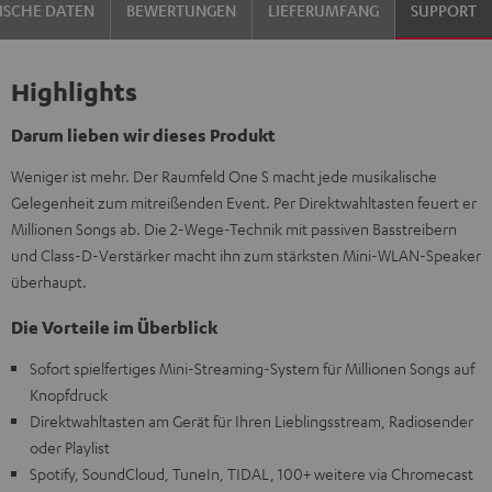
ISCHE DATEN
BEWERTUNGEN
LIEFERUMFANG
SUPPORT
Highlights
Darum lieben wir dieses Produkt
Weniger ist mehr. Der Raumfeld One S macht jede musikalische
Gelegenheit zum mitreißenden Event. Per Direktwahltasten feuert er
Millionen Songs ab. Die 2-Wege-Technik mit passiven Basstreibern
und Class-D-Verstärker macht ihn zum stärksten Mini-WLAN-Speaker
überhaupt.
Die Vorteile im Überblick
Sofort spielfertiges Mini-Streaming-System für Millionen Songs auf
Knopfdruck
Direktwahltasten am Gerät für Ihren Lieblingsstream, Radiosender
oder Playlist
Spotify, SoundCloud, TuneIn, TIDAL, 100+ weitere via Chromecast