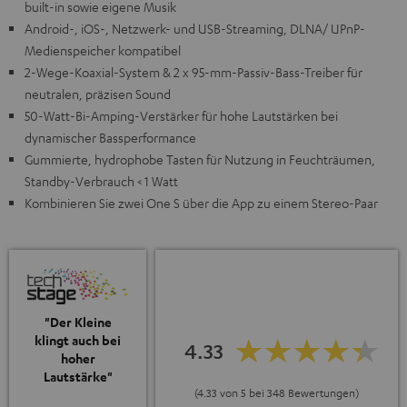
built-in sowie eigene Musik
Android-, iOS-, Netzwerk- und USB-Streaming, DLNA/ UPnP-
Medienspeicher kompatibel
2-Wege-Koaxial-System & 2 x 95-mm-Passiv-Bass-Treiber für
neutralen, präzisen Sound
50-Watt-Bi-Amping-Verstärker für hohe Lautstärken bei
dynamischer Bassperformance
Gummierte, hydrophobe Tasten für Nutzung in Feuchträumen,
Standby-Verbrauch < 1 Watt
Kombinieren Sie zwei One S über die App zu einem Stereo-Paar
"Der Kleine
klingt auch bei
4.33
hoher
Lautstärke"
(4.33 von 5 bei 348 Bewertungen)