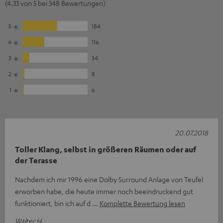
(4.33 von 5 bei 348 Bewertungen)
5
184
4
116
3
34
2
8
1
6
20.07.2018
Toller Klang, selbst in größeren Räumen oder auf
der Terasse
Nachdem ich mir 1996 eine Dolby Surround Anlage von Teufel
erworben habe, die heute immer noch beeindruckend gut
funktioniert, bin ich auf d
Komplette Bewertung lesen
Walter H.