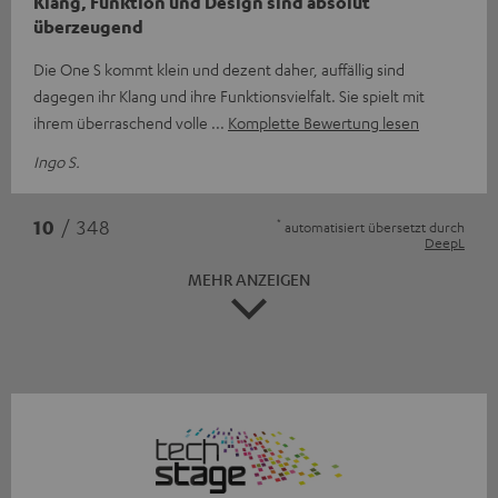
Klang, Funktion und Design sind absolut
überzeugend
Die One S kommt klein und dezent daher, auffällig sind
dagegen ihr Klang und ihre Funktionsvielfalt. Sie spielt mit
ihrem überraschend volle
Komplette Bewertung lesen
Ingo S.
*
10
/ 348
automatisiert übersetzt durch
DeepL
MEHR ANZEIGEN