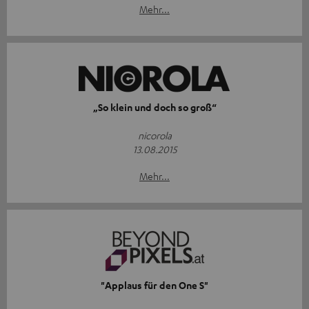
Mehr...
„So klein und doch so groß“
nicorola
13.08.2015
Mehr...
"Applaus für den One S"