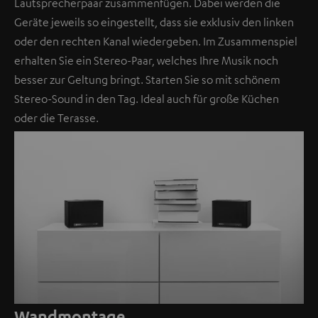
Lautsprecherpaar zusammenfügen. Dabei werden die
Geräte jeweils so eingestellt, dass sie exklusiv den linken
oder den rechten Kanal wiedergeben. Im Zusammenspiel
erhalten Sie ein Stereo-Paar, welches Ihre Musik noch
besser zur Geltung bringt. Starten Sie so mit schönem
Stereo-Sound in den Tag. Ideal auch für große Küchen
oder die Terasse.
Wandmontage