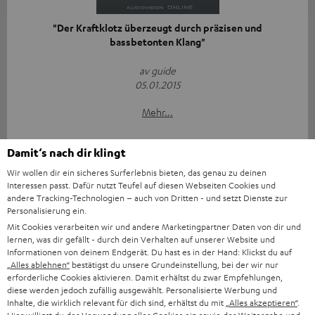
"Der Kraftklotz überzeugt durch präzisen und
bassbetonten Klang"
av guide
05.01.2015
Mehr...
Damit‘s nach dir klingt
Wir wollen dir ein sicheres Surferlebnis bieten, das genau zu deinen
Interessen passt. Dafür nutzt Teufel auf diesen Webseiten Cookies und
andere Tracking-Technologien – auch von Dritten - und setzt Dienste zur
Personalisierung ein.
„... der ideale und günstige Einstieg in die Raumfeld-
Mit Cookies verarbeiten wir und andere Marketingpartner Daten von dir und
Welt...“
lernen, was dir gefällt - durch dein Verhalten auf unserer Website und
Informationen von deinem Endgerät. Du hast es in der Hand: Klickst du auf
„Alles ablehnen“
bestätigst du unsere Grundeinstellung, bei der wir nur
AV-Magazin
erforderliche Cookies aktivieren. Damit erhältst du zwar Empfehlungen,
19.12.2014
diese werden jedoch zufällig ausgewählt. Personalisierte Werbung und
Inhalte, die wirklich relevant für dich sind, erhältst du mit
„Alles akzeptieren“
.
Mehr...