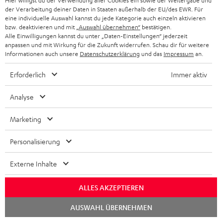
Hier willigst du der Verwendung aller Cookies ein sowie der Weitergabe und
der Verarbeitung deiner Daten in Staaten außerhalb der EU/des EWR. Für
eine individuelle Auswahl kannst du jede Kategorie auch einzeln aktivieren
bzw. deaktivieren und mit
„Auswahl übernehmen“
bestätigen.
Alle Einwilligungen kannst du unter „Daten-Einstellungen“ jederzeit
anpassen und mit Wirkung für die Zukunft widerrufen. Schau dir für weitere
Informationen auch unsere
Datenschutzerklärung
und das
Impressum
an.
“Klangwunder aus Berlin”
Erforderlich
Immer aktiv
Mac Life
Analyse
08.12.2014
Mehr...
Marketing
Personalisierung
Externe Inhalte
ALLES AKZEPTIEREN
„... hat man den Speaker nicht im Blickfeld und weiß, wie
Chat
kompakt er baut, glaubt man sofort, ein deutlich größeres
AUSWAHL ÜBERNEHMEN
starten
Device spielen zu hören“