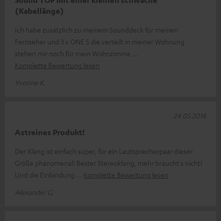
Sound TOP mit einer kleinen schwäche
(Kabellänge)
Ich habe zusätzlich zu meinem Sounddeck für meinen
Fernseher und 3 x ONE S die verteilt in meiner Wohnung
stehen mir noch für mein Wohnzimme
Komplette Bewertung lesen
Yvonne K.
24.05.2018
Astreines Produkt!
Der Klang ist einfach super, für ein Lautsprecherpaar dieser
Größe phänomenal! Bester Stereoklang, mehr braucht's nicht!
Und die Einbindung
Komplette Bewertung lesen
Alexander G.