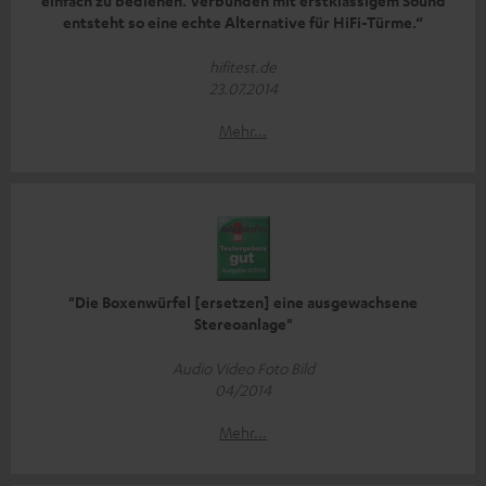
einfach zu bedienen. Verbunden mit erstklassigem Sound
entsteht so eine echte Alternative für HiFi-Türme.“
hifitest.de
23.07.2014
Mehr...
"Die Boxenwürfel [ersetzen] eine ausgewachsene
Stereoanlage"
Audio Video Foto Bild
04/2014
Mehr...