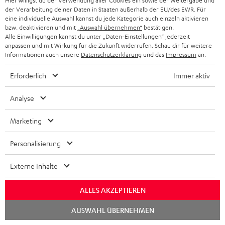
Hier willigst du der Verwendung aller Cookies ein sowie der Weitergabe und
der Verarbeitung deiner Daten in Staaten außerhalb der EU/des EWR. Für
eine individuelle Auswahl kannst du jede Kategorie auch einzeln aktivieren
bzw. deaktivieren und mit
„Auswahl übernehmen“
bestätigen.
Alle Einwilligungen kannst du unter „Daten-Einstellungen“ jederzeit
anpassen und mit Wirkung für die Zukunft widerrufen. Schau dir für weitere
Informationen auch unsere
Datenschutzerklärung
und das
Impressum
an.
Erforderlich
Immer aktiv
Analyse
Teufel Blog
Marketing
Audio-Technologien, HiFi-Trends, Tipps & Tricks
Personalisierung
Teufel Support
Häufige Fragen
Externe Inhalte
Kontakt
Rückgabe / Rücktritt
ALLES AKZEPTIEREN
Sendungsverfolgung
Chat
AUSWAHL ÜBERNEHMEN
starten
Store Finder