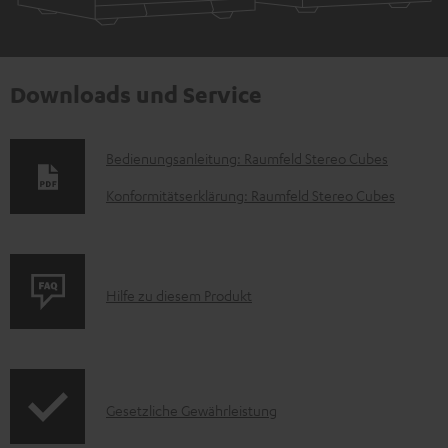
Downloads und Service
D
Bedienungsanleitung: Raumfeld Stereo Cubes
o
Konformitätserklärung: Raumfeld Stereo Cubes
k
u
m
P
Hilfe zu diesem Produkt
e
r
n
o
t
d
e
I
Gesetzliche Gewährleistung
u
z
n
k