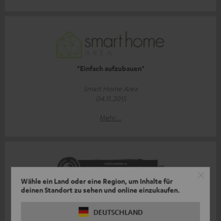
"Einfach aufzubauen"
Smart Home Area
04.11.2015
Mehr...
Wähle ein Land oder eine Region, um Inhalte für
deinen Standort zu sehen und online einzukaufen.
„...klein, leistungsstark und ein echter Fan von
Chiptunes...“
DEUTSCHLAND
eurogamer.de