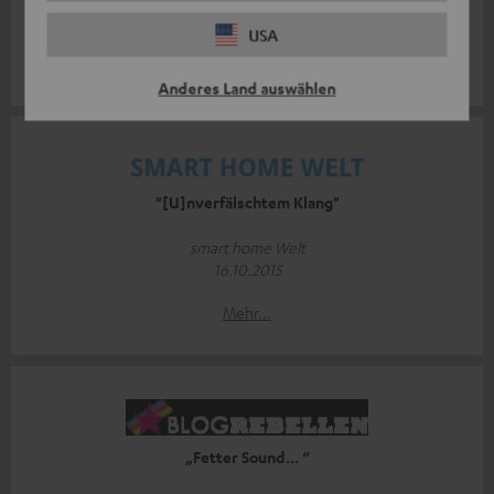
19.10.2015
USA
Mehr...
Anderes Land auswählen
"[U]nverfälschtem Klang"
smart home Welt
16.10.2015
Mehr...
„Fetter Sound... “