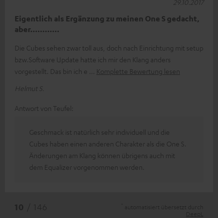
29.10.2017
Eigentlich als Ergänzung zu meinen One S gedacht,
aber............
Die Cubes sehen zwar toll aus, doch nach Einrichtung mit setup
bzw.Software Update hatte ich mir den Klang anders
vorgestellt. Das bin ich e
Komplette Bewertung lesen
Helmut S.
Antwort von Teufel:
Geschmack ist natürlich sehr individuell und die
Cubes haben einen anderen Charakter als die One S.
Änderungen am Klang können übrigens auch mit
dem Equalizer vorgenommen werden.
*
10
/ 146
automatisiert übersetzt durch
DeepL