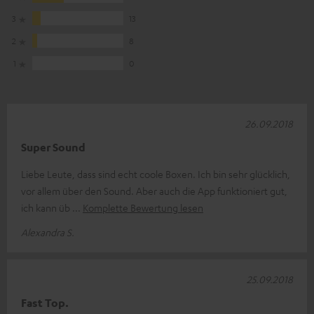
3
13
2
8
1
0
26.09.2018
Super Sound
Liebe Leute, dass sind echt coole Boxen. Ich bin sehr glücklich,
vor allem über den Sound. Aber auch die App funktioniert gut,
ich kann üb
Komplette Bewertung lesen
Alexandra S.
25.09.2018
Fast Top.