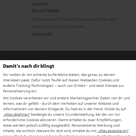
i
Kontakt
t
R
a
Store Finder
k
d
ü
r
Erlebe unsere Produkte hautnah und lass dich
o
a
c
a
persönlich im Store beraten.
n
t
k
Übersicht
n
e
n
t
n
a
i
h
e
Damit‘s nach dir klingt
m
Wir wollen dir ein sicheres Surferlebnis bieten, das genau zu deinen
8 Wochen Rückgaberecht
e
Interessen passt. Dafür nutzt Teufel auf diesen Webseiten Cookies und
andere Tracking-Technologien – auch von Dritten - und setzt Dienste zur
Kostenloser Rückversand
Personalisierung ein.
Mit Cookies verarbeiten wir und andere Marketingpartner Daten von dir und
lernen, was dir gefällt - durch dein Verhalten auf unserer Website und
9 Teufel Stores
Informationen von deinem Endgerät. Du hast es in der Hand: Klickst du auf
„Alles ablehnen“
bestätigst du unsere Grundeinstellung, bei der wir nur
Mehr als 45 Jahre Erfahrung
erforderliche Cookies aktivieren. Damit erhältst du zwar Empfehlungen,
diese werden jedoch zufällig ausgewählt. Personalisierte Werbung und
Inhalte, die wirklich relevant für dich sind, erhältst du mit
„Alles akzeptieren“
.