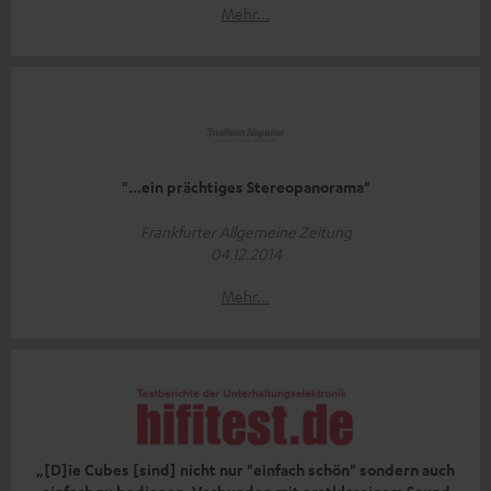
Mehr...
"...ein prächtiges Stereopanorama"
Frankfurter Allgemeine Zeitung
04.12.2014
Mehr...
„[D]ie Cubes [sind] nicht nur "einfach schön" sondern auch