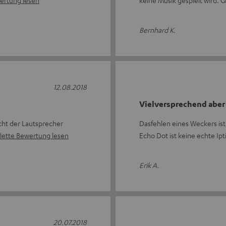
ertung lesen
keine Musik gespielt wird. 
Bernhard K.
12.08.2018
Vielversprechend aber 
cht der Lautsprecher
Dasfehlen eines Weckers is
ette Bewertung lesen
Echo Dot ist keine echte Ipt
Erik A.
20.07.2018