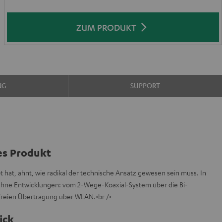
ZUM PRODUKT
NG
SUPPORT
es Produkt
t hat, ahnt, wie radikal der technische Ansatz gewesen sein muss. In
kühne Entwicklungen: vom 2-Wege-Koaxial-System über die Bi-
tfreien Übertragung über WLAN.<br />
ick