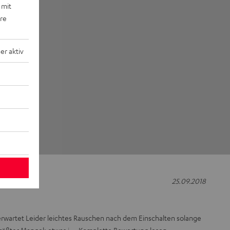
 mit
ere
r aktiv
25.09.2018
erwartet Leider leichtes Rauschen nach dem Einschalten solange