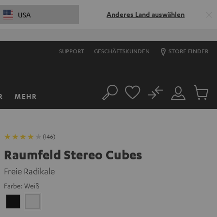
Anderes Land auswählen
USA
SUPPORT
GESCHÄFTSKUNDEN
STORE FINDER
No
R
MEHR
Suche
Mein
Artikel
Konto
im
Warenk
(146)
Raumfeld Stereo Cubes
Freie Radikale
Farbe:
Weiß
Schwarz
Weiß