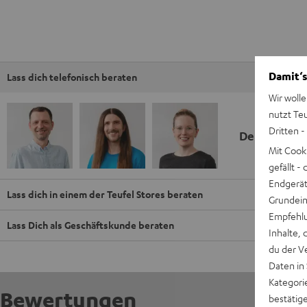
Damit‘s
Lass dich telefonisch beraten
Wir wolle
nutzt Te
Dritten -
Deine Kauf
Mit Cook
gefällt 
Endgerät.
Lass dich in einem der Teufel Stores beraten
Grundeins
Empfehlu
Lass Dich als Geschäftskunde beraten
Inhalte, 
du der V
Daten in
Kategori
Bewertungen
bestätig