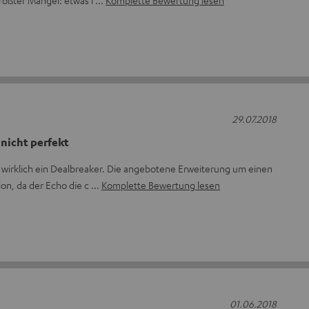
Größter Mangel: etwas i
Komplette Bewertung lesen
29.07.2018
nicht perfekt
t wirklich ein Dealbreaker. Die angebotene Erweiterung um einen
ion, da der Echo die c
Komplette Bewertung lesen
01.06.2018