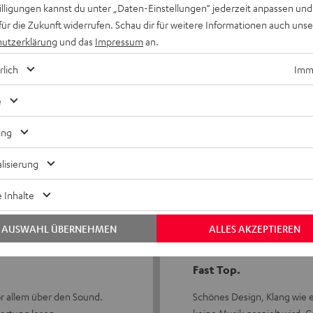
willigungen kannst du unter „Daten-Einstellungen“ jederzeit anpassen und
für die Zukunft widerrufen. Schau dir für weitere Informationen auch uns
utzerklärung
und das
Impressum
an.
rlich
Imme
5
75
4
50
e
3
13
ing
2
8
lisierung
1
0
 Inhalte
AUSWAHL ÜBERNEHMEN
ALLES AKZEPTIEREN
26.09.2018
Fast Top.
vor allem über den Sound.
Schönes Design, Klang wie 