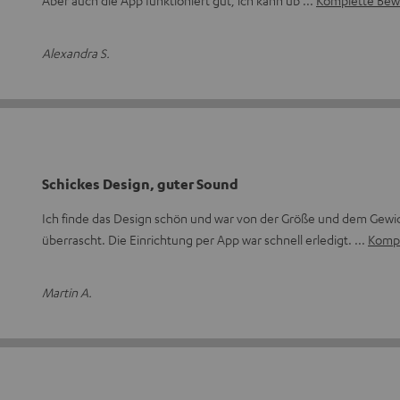
Aber auch die App funktioniert gut, ich kann üb
Komplette Bew
Alexandra S.
Schickes Design, guter Sound
Ich finde das Design schön und war von der Größe und dem Gewi
überrascht. Die Einrichtung per App war schnell erledigt.
Kompl
Martin A.