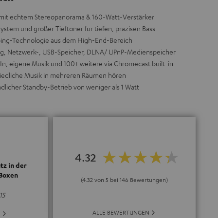
 mit echtem Stereopanorama & 160-Watt-Verstärker
stem und großer Tieftöner für tiefen, präzisen Bass
ing-Technologie aus dem High-End-Bereich
ng, Netzwerk-, USB-Speicher, DLNA/ UPnP-Medienspeicher
In, eigene Musik und 100+ weitere via Chromecast built-in
hiedliche Musik in mehreren Räumen hören
licher Standby-Betrieb von weniger als 1 Watt
4.32
tz in der
 Boxen
(4.32 von 5 bei 146 Bewertungen)
15
ALLE BEWERTUNGEN
E