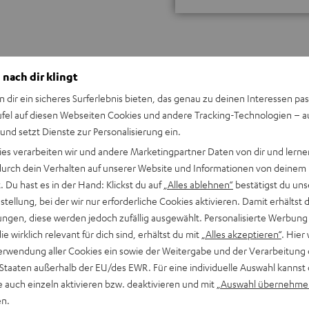
 nach dir klingt
n dir ein sicheres Surferlebnis bieten, das genau zu deinen Interessen pas
ufel auf diesen Webseiten Cookies und andere Tracking-Technologien – 
Keinen Store in der Nähe? Kein Problem,
 und setzt Dienste zur Personalisierung ein.
beratung
beraten dich auch persönlich am Telefo
ies verarbeiten wir und andere Marketingpartner Daten von dir und lernen
Hier Termin buchen
- durch dein Verhalten auf unserer Website und Informationen von deinem
 Du hast es in der Hand: Klickst du auf
„Alles ablehnen“
bestätigst du uns
tellung, bei der wir nur erforderliche Cookies aktivieren. Damit erhältst 
ngen, diese werden jedoch zufällig ausgewählt. Personalisierte Werbung
die wirklich relevant für dich sind, erhältst du mit
„Alles akzeptieren“
. Hier 
erwendung aller Cookies ein sowie der Weitergabe und der Verarbeitung 
 Staaten außerhalb der EU/des EWR. Für eine individuelle Auswahl kannst 
e auch einzeln aktivieren bzw. deaktivieren und mit
„Auswahl übernehme
en.