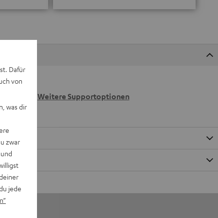
st. Dafür
auch von
 wir
n.
Weitere Supportoptionen
, was dir
ere
du zwar
 und
willigst
deiner
du jede
n“