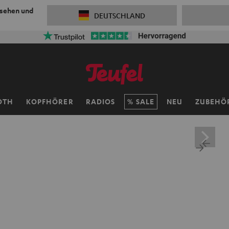
 sehen und
DEUTSCHLAND
OTH
KOPFHÖRER
RADIOS
SALE
NEU
ZUBEHÖ