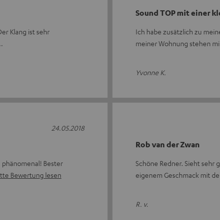
Sound TOP mit einer k
er Klang ist sehr
Ich habe zusätzlich zu mein
meiner Wohnung stehen mi
Yvonne K.
24.05.2018
Rob van der Zwan
ße phänomenal! Bester
Schöne Redner. Sieht sehr g
tte Bewertung lesen
eigenem Geschmack mit der
R. v.