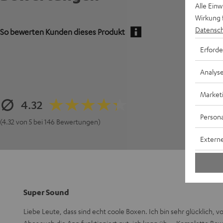
Alle Ein
Wirkung 
Datensch
So bewerten Kunden dieses Produkt
Erforde
Analys
Market
4.32
Persona
(4.32 von 5 bei 146 Bewertungen)
Externe
Super Sound
Liebe Leute, dass sind echt coole Boxen. Ich bin sehr glücklich, 