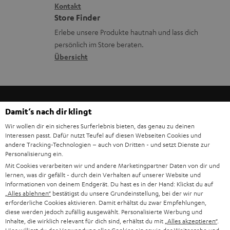
i
Kontakt
t
R
a
Store Finder
k
d
ü
r
Erlebe unsere Produkte hautnah und lass dich
o
a
c
a
persönlich im Store beraten.
n
t
k
Übersicht
n
e
n
t
n
a
i
h
e
Damit‘s nach dir klingt
m
Wir wollen dir ein sicheres Surferlebnis bieten, das genau zu deinen
8 Wochen Rückgaberecht
e
Interessen passt. Dafür nutzt Teufel auf diesen Webseiten Cookies und
andere Tracking-Technologien – auch von Dritten - und setzt Dienste zur
Kostenloser Rückversand
Personalisierung ein.
Mit Cookies verarbeiten wir und andere Marketingpartner Daten von dir und
lernen, was dir gefällt - durch dein Verhalten auf unserer Website und
9 Teufel Stores
Informationen von deinem Endgerät. Du hast es in der Hand: Klickst du auf
„Alles ablehnen“
bestätigst du unsere Grundeinstellung, bei der wir nur
Mehr als 45 Jahre Erfahrung
erforderliche Cookies aktivieren. Damit erhältst du zwar Empfehlungen,
diese werden jedoch zufällig ausgewählt. Personalisierte Werbung und
Inhalte, die wirklich relevant für dich sind, erhältst du mit
„Alles akzeptieren“
.