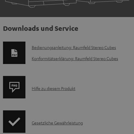
Downloads und Service
D
Bedienungsanleitung: Raumfeld Stereo Cubes
o
Konformitätserklärung: Raumfeld Stereo Cubes
k
u
m
P
Hilfe zu diesem Produkt
e
r
n
o
t
d
e
I
Gesetzliche Gewährleistung
u
z
n
k