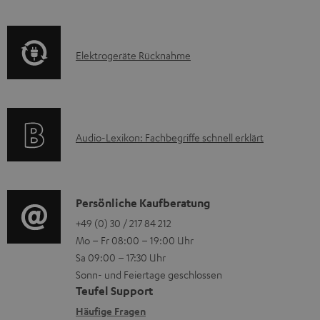
u
f
t
m
o
F
H
E
Elektrogeräte Rücknahme
r
A
e
l
m
Q
r
e
a
s
u
k
t
n
A
Audio-Lexikon: Fachbegriffe schnell erklärt
t
i
t
u
r
o
e
d
o
n
r
i
K
Persönliche Kaufberatung
g
e
l
o
o
+49 (0) 30 / 217 84 212
e
n
Mo – Fr 08:00 – 19:00 Uhr
a
-
n
r
z
Sa 09:00 – 17:30 Uhr
d
L
t
ä
u
Sonn- und Feiertage geschlossen
e
e
a
t
Teufel Support
r
n
x
k
e
Häufige Fragen
G