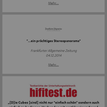
Mehr...
"...ein prächtiges Stereopanorama"
Frankfurter Allgemeine Zeitung
04.12.2014
Mehr...
„[D]ie Cubes [sind] nicht nur "einfach schön" sondern auch