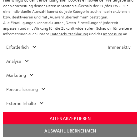
Hier willigst du der Verwendung aller Cookies ein sowie der Weitergabe und
der Verarbeitung deiner Daten in Staaten außerhalb der EU/des EWR. Für
eine individuelle Auswahl kannst du jede Kategorie auch einzeln aktivieren
bzw. deaktivieren und mit
„Auswahl übernehmen“
bestätigen.
Alle Einwilligungen kannst du unter „Daten-Einstellungen“ jederzeit
anpassen und mit Wirkung für die Zukunft widerrufen. Schau dir für weitere
Informationen auch unsere
Datenschutzerklärung
und das
Impressum
an.
Erforderlich
Immer aktiv
Analyse
Teufel Blog
Marketing
Audio-Technologien, HiFi-Trends, Tipps & Tricks
Personalisierung
Teufel Support
Häufige Fragen
Externe Inhalte
Kontakt
Rückgabe / Rücktritt
ALLES AKZEPTIEREN
Sendungsverfolgung
Chat
AUSWAHL ÜBERNEHMEN
starten
Store Finder