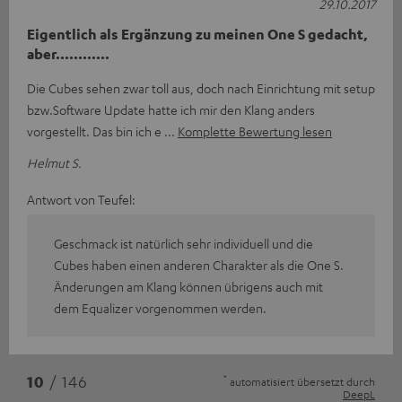
29.10.2017
Eigentlich als Ergänzung zu meinen One S gedacht,
aber............
Die Cubes sehen zwar toll aus, doch nach Einrichtung mit setup
bzw.Software Update hatte ich mir den Klang anders
vorgestellt. Das bin ich e
Komplette Bewertung lesen
Helmut S.
Antwort von Teufel:
Geschmack ist natürlich sehr individuell und die
Cubes haben einen anderen Charakter als die One S.
Änderungen am Klang können übrigens auch mit
dem Equalizer vorgenommen werden.
*
10
/ 146
automatisiert übersetzt durch
DeepL