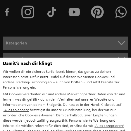
t
e
r
a
n
Kategorien
m
HEIMKINO
e
Unternehmen
Damit‘s nach dir klingt
l
HEIMKINO-KOMPLETTANLAGEN
Wir wollen dir ein sicheres Surferlebnis bieten, das genau zu deinen
SUPPORT
d
Teufel Onlineshops
Interessen passt. Dafür nutzt Teufel auf diesen Webseiten Cookies und
SOUNDBAR
andere Tracking-Technologien – auch von Dritten - und setzt Dienste zur
u
KARRIERE
Personalisierung ein.
DEUTSCHLAND
n
Mit Cookies verarbeiten wir und andere Marketingpartner Daten von dir und
HIFI-LAUTSPRECHER
PRESSE & MARKETING
lernen, was dir gefällt - durch dein Verhalten auf unserer Website und
g
ÖSTERREICH
Informationen von deinem Endgerät. Du hast es in der Hand: Klickst du auf
SMART HOME
„Alles ablehnen“
bestätigst du unsere Grundeinstellung, bei der wir nur
GESCHÄFTSKUNDEN
erforderliche Cookies aktivieren. Damit erhältst du zwar Empfehlungen,
diese werden jedoch zufällig ausgewählt. Personalisierte Werbung und
SCHWEIZ
BLUETOOTH-LAUTSPRECHER
PARTNERPROGRAMM
Inhalte, die wirklich relevant für dich sind, erhältst du mit
„Alles akzeptieren“
.
Hier willigst du der Verwendung aller Cookies ein sowie der Weitergabe und