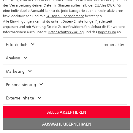
KOPFHÖRER
der Verarbeitung deiner Daten in Staaten außerhalb der EU/des EWR. Für
NIEDERLANDE
BLOG
eine individuelle Auswahl kannst du jede Kategorie auch einzeln aktivieren
BLUETOOTH-KOPFHÖRER
bzw. deaktivieren und mit
„Auswahl übernehmen“
bestätigen.
NEWSLETTER
Alle Einwilligungen kannst du unter „Daten-Einstellungen“ jederzeit
BELGIEN
anpassen und mit Wirkung für die Zukunft widerrufen. Schau dir für weitere
STEREOANLAGEN
STORES
Informationen auch unsere
Datenschutzerklärung
und das
Impressum
an.
FRANKREICH
LAUTSPRECHER
Erforderlich
Immer aktiv
DEINE VORTEILE BEI TEUFEL
POLEN
ULTIMA-SERIE
Analyse
TEUFEL STORY
IN-EAR-KOPFHÖRER
Marketing
SPANIEN
UNSER MANAGEMENT
FANSHOP
NACHHALTIGKEIT
Personalisierung
ITALIEN
NEUHEITEN
Technische Änderungen, Tippfehler und Irrtum vorbehalten. Das auf unseren
UNSERE WERTE
Externe Inhalte
Fotos abgebildete Zubehör ist nicht im Lieferumfang enthalten. Etwaige
USA
Entsorgungsgebühren für Batterien sind im Preis inbegriffen.
BILDUNGSRABATT
ALLES AKZEPTIEREN
©2026 Lautsprecher Teufel GmbH - All rights reserved.
WEITERE LÄNDER
Chat
GESCHENKGUTSCHEIN
AUSWAHL ÜBERNEHMEN
starten
Impressum
AGB
Datenschutz
Daten-Einstellungen
EU Data Act