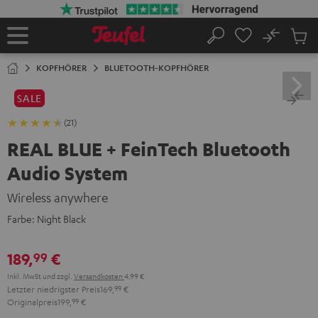
ZUM
NHALT
RINGEN
No
Abs
Startseite
Suche
Artike
im
KOPFHÖRER
BLUETOOTH-KOPFHÖRER
Waren
SALE
(21)
REAL BLUE + FeinTech Bluetooth
Audio System
Wireless anywhere
Farbe:
Night Black
189,
€
99
Inkl. MwSt
und zzgl.
Versandkosten
4,99 €
Letzter niedrigster Preis
169,
99
€
Originalpreis
199,
99
€