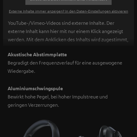
Externe Inhalte immer anzeigen? In den Daten‑Einstellungen aktivieren
YouTube-/Vimeo-Videos sind externe Inhalte. Der
externe Inhalt kann hier mit nur einem Klick angezeigt
werden. Mit dem Anklicken des Inhalts wird zugestimmt,
dass externe Inhalte angezeigt werden. Dabei können
Akustische Abstimmplatte
personenbezogene Daten an Drittplattformen
Begradigt den Frequenzverlauf für eine ausgewogene
übermittelt werden.
Weitere Informationen sind in der
Wiedergabe.
Datenschutzerklärung unter I zu finden
.
Aluminiumschwingspule
Bewirkt hohe Pegel, bei hoher Impulstreue und
geringen Verzerrungen.