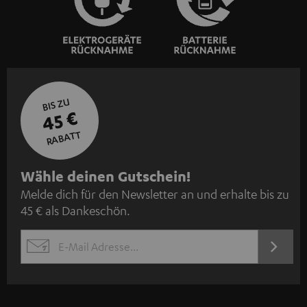
BIS ZU
45 €
RABATT
N
Wähle deinen Gutschein!
Melde dich für den Newsletter an und erhalte bis zu
e
45 € als Dankeschön.
w
s
JETZT
EMAIL
l
ANME
WIDGET
e
t