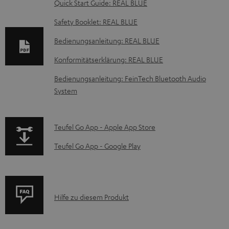
D
Quick Start Guide: REAL BLUE
o
Safety Booklet: REAL BLUE
k
Bedienungsanleitung: REAL BLUE
u
Konformitätserklärung: REAL BLUE
m
e
Bedienungsanleitung: FeinTech Bluetooth Audio
System
n
t
e
p
Teufel Go App - Apple App Store
z
a
Teufel Go App - Google Play
u
g
m
e
H
.
P
Hilfe zu diesem Produkt
e
p
r
r
r
o