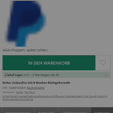
Jetzt shoppen, später zahlen.
IN DEN WARENKORB
, in 3 – 5 Werktagen bei dir
Auf Lager
Sicher einkaufen mit 8 Wochen Rückgaberecht
inkl. kostenlosem
Rückversand
Hersteller:
Teufel
,
FeinTech
Sicherheitshinweise
Ersatzteile
Reparaturen
Software-Updates
Gesetzliche Gewährleistung
Elektrogeräte Rücknahme