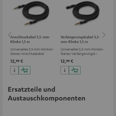
Anschlusskabel 3,5-mm-
Verlängerungskabel 3,5-
US
Klinke 1,5 m
mm-Klinke 1,5 m
Universelles 3,5-mm-Klinken-
Universelles 3,5-mm-Klinken-
Uni
Stereo-Anschlusskabel
Stereo-Verlängerungskabel
Wat
Kop
12,
€
12,
€
19
99
99
App
Sma
Ger
Ersatzteile und
Austauschkomponenten