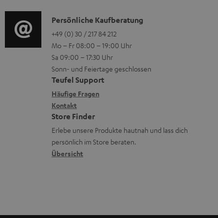
d
i
o
n
u
i
n
K
Persönliche Kaufberatung
g
e
m
o
k
o
+49 (0) 30 / 217 84 212
e
n
V
Mo – Fr 08:00 – 19:00 Uhr
-
s
n
r
z
e
Sa 09:00 – 17:30 Uhr
L
.
t
ä
u
r
Sonn- und Feiertage geschlossen
e
t
a
t
Teufel Support
r
s
x
i
k
e
Häufige Fragen
G
a
i
Kontakt
t
t
R
a
n
Store Finder
k
l
d
ü
r
d
Erlebe unsere Produkte hautnah und lass dich
o
e
a
c
a
persönlich im Store beraten.
n
_
t
k
Übersicht
n
h
e
n
t
i
n
a
i
d
h
e
d
m