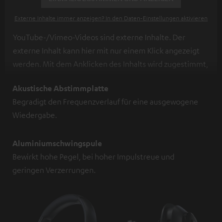
Externe Inhalte immer anzeigen? In den Daten‑Einstellungen aktivieren
YouTube-/Vimeo-Videos sind externe Inhalte. Der
externe Inhalt kann hier mit nur einem Klick angezeigt
werden. Mit dem Anklicken des Inhalts wird zugestimmt,
dass externe Inhalte angezeigt werden. Dabei können
Akustische Abstimmplatte
personenbezogene Daten an Drittplattformen
Begradigt den Frequenzverlauf für eine ausgewogene
übermittelt werden.
Weitere Informationen sind in der
Wiedergabe.
Datenschutzerklärung unter I zu finden
.
Aluminiumschwingspule
Bewirkt hohe Pegel, bei hoher Impulstreue und
geringen Verzerrungen.