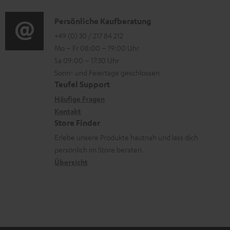
d
i
o
n
u
i
n
K
Persönliche Kaufberatung
g
e
m
o
k
o
+49 (0) 30 / 217 84 212
e
n
V
Mo – Fr 08:00 – 19:00 Uhr
-
s
n
r
z
e
Sa 09:00 – 17:30 Uhr
L
.
t
ä
u
r
Sonn- und Feiertage geschlossen
e
t
a
t
Teufel Support
r
s
x
i
k
e
Häufige Fragen
G
a
i
Kontakt
t
t
R
a
n
Store Finder
k
l
d
ü
r
d
Erlebe unsere Produkte hautnah und lass dich
o
e
a
c
a
persönlich im Store beraten.
n
_
t
k
Übersicht
n
h
e
n
t
i
n
a
i
d
h
e
d
m