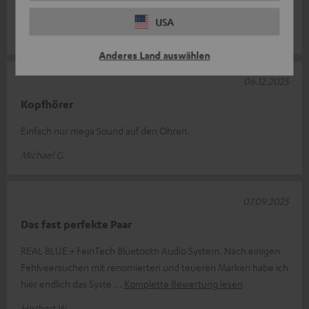
Ich bin mit dem Kopfhörer und Audio System sehr zufrieden.
USA
Detlef B.
Anderes Land auswählen
06.12.2025
Kopfhörer
Einfach nur mega Sound auf den Ohren.
Michael G.
07.09.2025
Das fast perfekte Paar
REAL BLUE + FeinTech Bluetooth Audio System. Nach einigen
Fehlveersuchen mit renomierten und teueren Marken habe ich
hier endlich das Syste
Komplette Bewertung lesen
Herbert W.