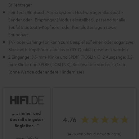
Brillenträger
FeinTech Bluetooth Audio System: Hochwertiger Bluetooth-
Sender oder -Empfänger (Modus einstellbar), passend für alle
Teufel Bluetooth-Kopfhörer oder Komplettanlagen sowie
Soundbars
TV- oder Gaming-Ton kann zum Beispiel auf einen oder sogar zwei
Bluetooth-Kopfhörer kabellos in CD-Qualität gesendet werden
2 Eingänge: 3,5-mm-Klinke und SPDIF (TOSLINK), 2 Ausgänge: 3,5-
mm-Klinke und SPDIF (TOSLINK), Reichweiten von bis zu 15 m
(ohne Wände oder andere Hindernisse)
„… immer und
4.76
überall ein guter
Begleiter…“
(4.76 von 5 bei 21 Bewertungen)
www.hifi.de