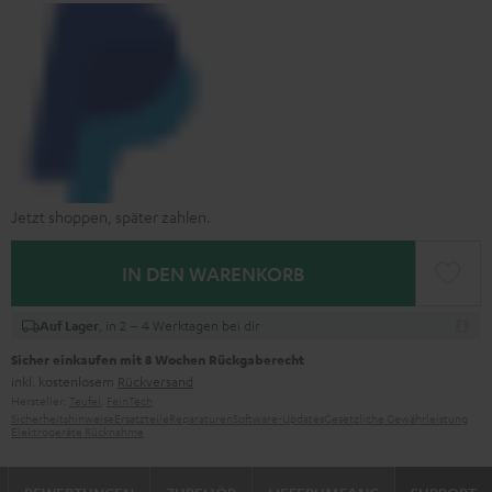
Jetzt shoppen, später zahlen.
IN DEN WARENKORB
, in 2 – 4 Werktagen bei dir
Auf Lager
Sicher einkaufen mit 8 Wochen Rückgaberecht
inkl. kostenlosem
Rückversand
Hersteller:
Teufel
,
FeinTech
Sicherheitshinweise
Ersatzteile
Reparaturen
Software-Updates
Gesetzliche Gewährleistung
Elektrogeräte Rücknahme