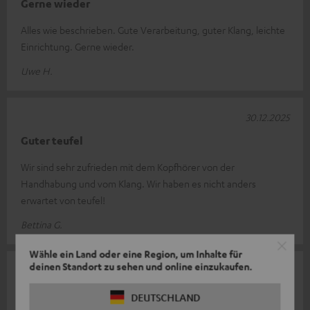
Gerne wieder
Alles wie beschrieben. Gute Verarbeitung, guter Klang, leichte
Einrichtung. Gerne wieder.
Uwe H.
30.12.2025
Guter teufel
Wir sind sehr zufrieden mit dem Kopfhörer von der
Handhabung und vom Klang. Wir haben es nicht anders
erwartet von teufel!
Bettina G.
Wähle ein Land oder eine Region, um Inhalte für
deinen Standort zu sehen und online einzukaufen.
10.12.2025
Kopfhörer und Bluetooth Audio System
DEUTSCHLAND