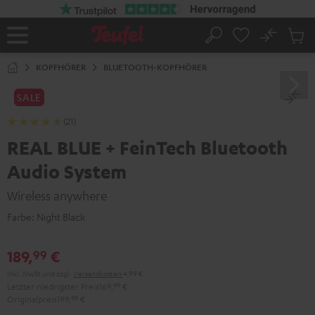
ZUM
NHALT
RINGEN
No
Abs
Startseite
Suche
Artike
im
KOPFHÖRER
BLUETOOTH-KOPFHÖRER
Waren
SALE
(21)
REAL BLUE + FeinTech Bluetooth
Audio System
Wireless anywhere
Farbe:
Night Black
189,
€
99
Inkl. MwSt
und zzgl.
Versandkosten
4,99 €
Letzter niedrigster Preis
169,
99
€
Originalpreis
199,
99
€