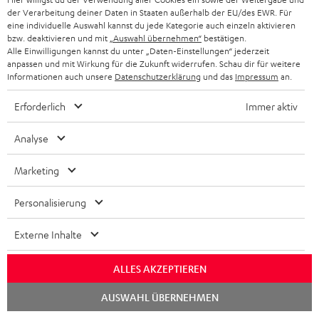
KOPFHÖRER
der Verarbeitung deiner Daten in Staaten außerhalb der EU/des EWR. Für
NIEDERLANDE
BLOG
eine individuelle Auswahl kannst du jede Kategorie auch einzeln aktivieren
BLUETOOTH-KOPFHÖRER
bzw. deaktivieren und mit
„Auswahl übernehmen“
bestätigen.
NEWSLETTER
Alle Einwilligungen kannst du unter „Daten-Einstellungen“ jederzeit
BELGIEN
anpassen und mit Wirkung für die Zukunft widerrufen. Schau dir für weitere
STEREOANLAGEN
STORES
Informationen auch unsere
Datenschutzerklärung
und das
Impressum
an.
FRANKREICH
LAUTSPRECHER
Erforderlich
Immer aktiv
DEINE VORTEILE BEI TEUFEL
POLEN
ULTIMA-SERIE
Analyse
TEUFEL STORY
IN-EAR-KOPFHÖRER
Marketing
SPANIEN
UNSER MANAGEMENT
FANSHOP
NACHHALTIGKEIT
Personalisierung
ITALIEN
NEUHEITEN
Technische Änderungen, Tippfehler und Irrtum vorbehalten. Das auf unseren
UNSERE WERTE
Externe Inhalte
Fotos abgebildete Zubehör ist nicht im Lieferumfang enthalten. Etwaige
USA
Entsorgungsgebühren für Batterien sind im Preis inbegriffen.
BILDUNGSRABATT
ALLES AKZEPTIEREN
©2026 Lautsprecher Teufel GmbH - All rights reserved.
WEITERE LÄNDER
Chat
GESCHENKGUTSCHEIN
AUSWAHL ÜBERNEHMEN
starten
Impressum
AGB
Datenschutz
Daten-Einstellungen
EU Data Act