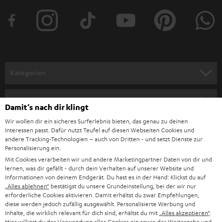
t
e
r
a
n
Kategorien
m
HEIMKINO
e
Unternehmen
Damit‘s nach dir klingt
l
HEIMKINO-KOMPLETTANLAGEN
Wir wollen dir ein sicheres Surferlebnis bieten, das genau zu deinen
SUPPORT
d
Teufel Onlineshops
Interessen passt. Dafür nutzt Teufel auf diesen Webseiten Cookies und
SOUNDBAR
andere Tracking-Technologien – auch von Dritten - und setzt Dienste zur
u
KARRIERE
Personalisierung ein.
DEUTSCHLAND
n
Mit Cookies verarbeiten wir und andere Marketingpartner Daten von dir und
HIFI-LAUTSPRECHER
PRESSE & MARKETING
lernen, was dir gefällt - durch dein Verhalten auf unserer Website und
g
ÖSTERREICH
Informationen von deinem Endgerät. Du hast es in der Hand: Klickst du auf
SMART HOME
„Alles ablehnen“
bestätigst du unsere Grundeinstellung, bei der wir nur
GESCHÄFTSKUNDEN
erforderliche Cookies aktivieren. Damit erhältst du zwar Empfehlungen,
diese werden jedoch zufällig ausgewählt. Personalisierte Werbung und
SCHWEIZ
BLUETOOTH-LAUTSPRECHER
PARTNERPROGRAMM
Inhalte, die wirklich relevant für dich sind, erhältst du mit
„Alles akzeptieren“
.
Hier willigst du der Verwendung aller Cookies ein sowie der Weitergabe und