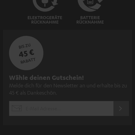
BIS ZU
45 €
RABATT
N
Wähle deinen Gutschein!
Melde dich für den Newsletter an und erhalte bis zu
e
45 € als Dankeschön.
w
s
JETZT
EMAIL
l
ANME
WIDGET
e
t