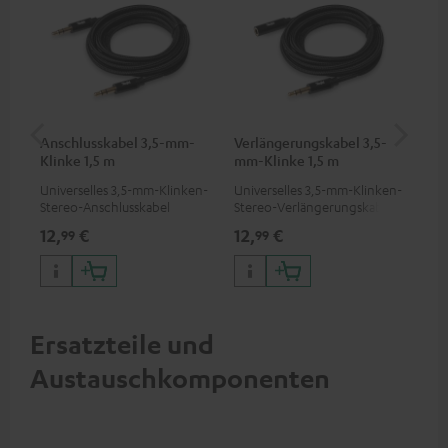
Anschlusskabel 3,5-mm-
Verlängerungskabel 3,5-
US
Klinke 1,5 m
mm-Klinke 1,5 m
Universelles 3,5-mm-Klinken-
Universelles 3,5-mm-Klinken-
Uni
Stereo-Anschlusskabel
Stereo-Verlängerungskabel
Wat
Kop
12,
€
12,
€
19
99
99
App
Sma
Ger
Ersatzteile und
Austauschkomponenten