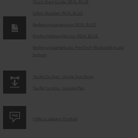
D
Quick Start Guide: REAL BLUE
o
Safety Booklet: REAL BLUE
k
Bedienungsanleitung: REAL BLUE
u
Konformitätserklärung: REAL BLUE
m
e
Bedienungsanleitung: FeinTech Bluetooth Audio
System
n
t
e
p
Teufel Go App - Apple App Store
z
a
Teufel Go App - Google Play
u
g
m
e
H
.
P
Hilfe zu diesem Produkt
e
p
r
r
r
o