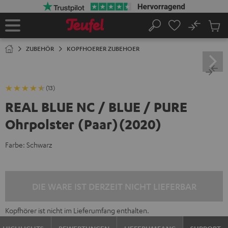
ZUM
NHALT
RINGEN
No
Abs
Startseite
Suche
Artike
im
ZUBEHÖR
KOPFHOERER ZUBEHOER
Waren
(13)
REAL BLUE NC / BLUE / PURE
Ohrpolster (Paar)(2020)
Farbe:
Schwarz
DIE WARE IST DERZEIT NICHT LIEFERBAR
Kopfhörer ist nicht im Lieferumfang enthalten.