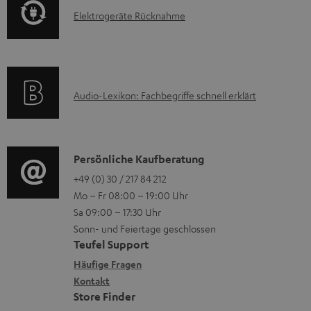
F
E
Elektrogeräte Rücknahme
r
A
l
m
Q
e
a
s
k
t
A
Audio-Lexikon: Fachbegriffe schnell erklärt
t
i
u
r
o
d
o
n
i
K
Persönliche Kaufberatung
g
e
o
o
+49 (0) 30 / 217 84 212
e
n
Mo – Fr 08:00 – 19:00 Uhr
-
n
r
z
Sa 09:00 – 17:30 Uhr
L
t
ä
u
Sonn- und Feiertage geschlossen
e
a
t
Teufel Support
r
x
k
e
Häufige Fragen
G
i
Kontakt
t
R
a
Store Finder
k
d
ü