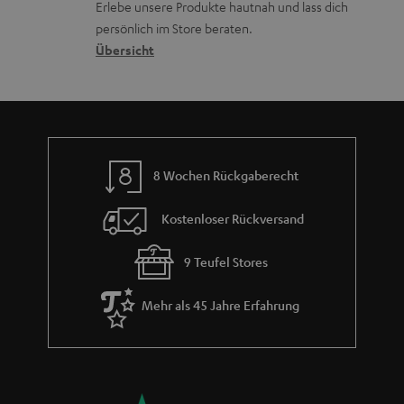
r
Erlebe unsere Produkte hautnah und lass dich
o
a
c
a
persönlich im Store beraten.
n
t
k
Übersicht
n
e
n
t
n
a
i
h
e
m
8 Wochen Rückgaberecht
e
Kostenloser Rückversand
9 Teufel Stores
Mehr als 45 Jahre Erfahrung