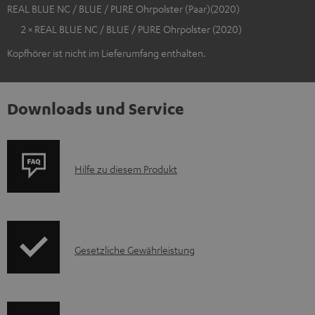
REAL BLUE NC / BLUE / PURE Ohrpolster (Paar)(2020)
2 × REAL BLUE NC / BLUE / PURE Ohrpolster (2020)
Kopfhörer ist nicht im Lieferumfang enthalten.
Downloads und Service
P
Hilfe zu diesem Produkt
r
o
d
I
Gesetzliche Gewährleistung
u
n
k
f
t
o