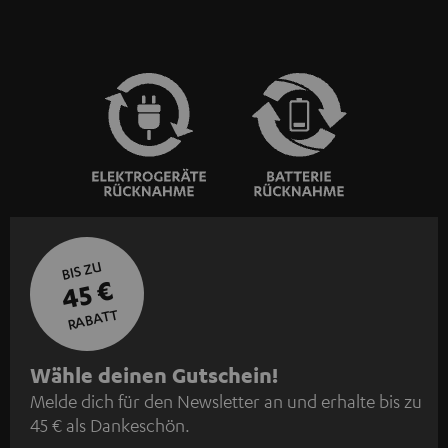
BIS ZU
45 €
RABATT
N
Wähle deinen Gutschein!
Melde dich für den Newsletter an und erhalte bis zu
e
45 € als Dankeschön.
w