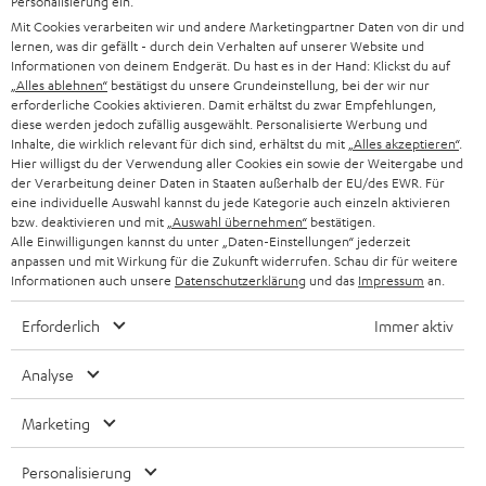
Personalisierung ein.
PRESSE & MARKETING
g
Mit Cookies verarbeiten wir und andere Marketingpartner Daten von dir und
ÖSTERREICH
SMART HOME
lernen, was dir gefällt - durch dein Verhalten auf unserer Website und
GESCHÄFTSKUNDEN
Informationen von deinem Endgerät. Du hast es in der Hand: Klickst du auf
„Alles ablehnen“
bestätigst du unsere Grundeinstellung, bei der wir nur
SCHWEIZ
BLUETOOTH-LAUTSPRECHER
PARTNERPROGRAMM
erforderliche Cookies aktivieren. Damit erhältst du zwar Empfehlungen,
diese werden jedoch zufällig ausgewählt. Personalisierte Werbung und
KOPFHÖRER
Inhalte, die wirklich relevant für dich sind, erhältst du mit
„Alles akzeptieren“
.
NIEDERLANDE
BLOG
Hier willigst du der Verwendung aller Cookies ein sowie der Weitergabe und
der Verarbeitung deiner Daten in Staaten außerhalb der EU/des EWR. Für
BLUETOOTH-KOPFHÖRER
NEWSLETTER
eine individuelle Auswahl kannst du jede Kategorie auch einzeln aktivieren
BELGIEN
bzw. deaktivieren und mit
„Auswahl übernehmen“
bestätigen.
STEREOANLAGEN
Alle Einwilligungen kannst du unter „Daten-Einstellungen“ jederzeit
STORES
anpassen und mit Wirkung für die Zukunft widerrufen. Schau dir für weitere
FRANKREICH
LAUTSPRECHER
Informationen auch unsere
Datenschutzerklärung
und das
Impressum
an.
DEINE VORTEILE BEI TEUFEL
Erforderlich
Immer aktiv
POLEN
ULTIMA-SERIE
TEUFEL STORY
Analyse
IN-EAR-KOPFHÖRER
SPANIEN
UNSER MANAGEMENT
Marketing
FANSHOP
NACHHALTIGKEIT
ITALIEN
NEUHEITEN
Personalisierung
Technische Änderungen, Tippfehler und Irrtum vorbehalten. Das auf unseren
UNSERE WERTE