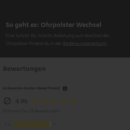
So geht es: Ohrpolster Wechsel
Eine Schritt-für-Schritt-Anleitung zum Wechsel der
Ohrpolster findest du in der
Bedienungsanleitung
.
Bewertungen
So bewerten Kunden dieses Produkt
4.96
(4.96 von 5 bei 28 Bewertungen)
5
27