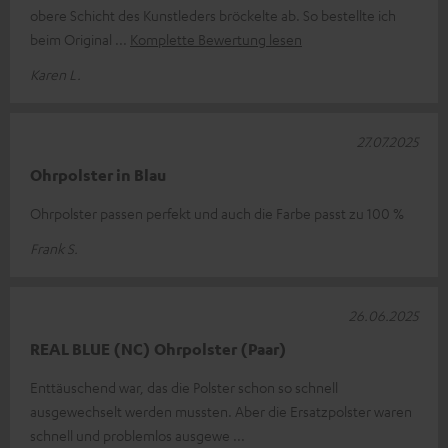
obere Schicht des Kunstleders bröckelte ab. So bestellte ich
beim Original
Komplette Bewertung lesen
Karen L.
27.07.2025
Ohrpolster in Blau
Ohrpolster passen perfekt und auch die Farbe passt zu 100 %
Frank S.
26.06.2025
REAL BLUE (NC) Ohrpolster (Paar)
Enttäuschend war, das die Polster schon so schnell
ausgewechselt werden mussten. Aber die Ersatzpolster waren
schnell und problemlos ausgewe