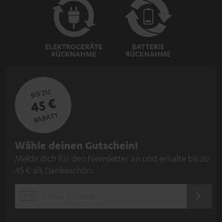
BIS ZU
45 €
RABATT
N
Wähle deinen Gutschein!
Melde dich für den Newsletter an und erhalte bis zu
e
45 € als Dankeschön.
w
s
JETZT
EMAIL
l
ANME
WIDGET
e