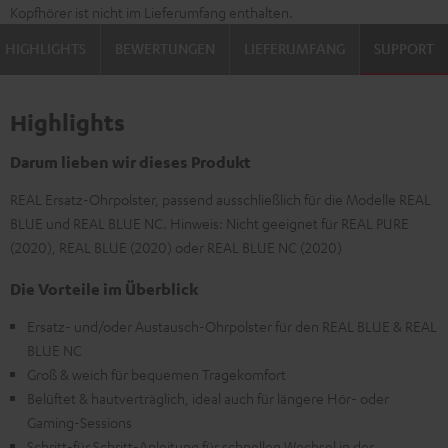
Kopfhörer ist nicht im Lieferumfang enthalten.
HIGHLIGHTS
BEWERTUNGEN
LIEFERUMFANG
SUPPORT
Highlights
Darum lieben wir dieses Produkt
REAL Ersatz-Ohrpolster, passend ausschließlich für die Modelle REAL
BLUE und REAL BLUE NC. Hinweis: Nicht geeignet für REAL PURE
(2020), REAL BLUE (2020) oder REAL BLUE NC (2020)
Die Vorteile im Überblick
Ersatz- und/oder Austausch-Ohrpolster für den REAL BLUE & REAL
BLUE NC
Groß & weich für bequemen Tragekomfort
Belüftet & hautverträglich, ideal auch für längere Hör- oder
Gaming-Sessions
Schritt-für Schritt-Anleitung für schnellen Wechsel in der