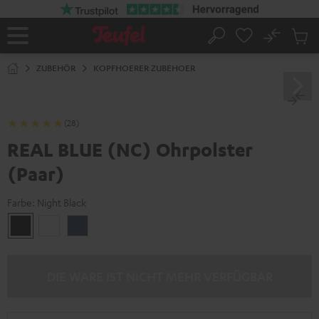
ZUM
NHALT
RINGEN
No
Abs
Startseite
Suche
Artike
im
ZUBEHÖR
KOPFHOERER ZUBEHOER
Waren
(28)
REAL BLUE (NC) Ohrpolster
(Paar)
Farbe:
Night Black
Night
Pearl
Steel
Black
White
Blue
DIE WARE IST NICHT MEHR VERFÜGBAR