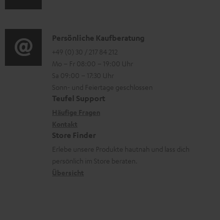
u
t
r
o
d
e
o
n
i
K
Persönliche Kaufberatung
r
g
e
o
o
+49 (0) 30 / 217 84 212
l
e
n
Mo – Fr 08:00 – 19:00 Uhr
-
n
a
r
z
Sa 09:00 – 17:30 Uhr
L
t
d
ä
u
Sonn- und Feiertage geschlossen
e
a
e
t
Teufel Support
r
x
k
n
e
Häufige Fragen
G
i
Kontakt
t
R
a
Store Finder
k
d
ü
r
Erlebe unsere Produkte hautnah und lass dich
o
a
c
a
persönlich im Store beraten.
n
t
k
Übersicht
n
e
n
t
n
a
i
h
e