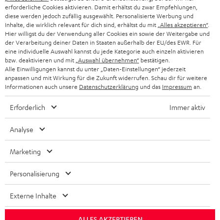
PARTNERPROGRAMM
erforderliche Cookies aktivieren. Damit erhältst du zwar Empfehlungen,
diese werden jedoch zufällig ausgewählt. Personalisierte Werbung und
KOPFHÖRER
Inhalte, die wirklich relevant für dich sind, erhältst du mit
„Alles akzeptieren“
.
NIEDERLANDE
BLOG
Hier willigst du der Verwendung aller Cookies ein sowie der Weitergabe und
der Verarbeitung deiner Daten in Staaten außerhalb der EU/des EWR. Für
BLUETOOTH-KOPFHÖRER
NEWSLETTER
eine individuelle Auswahl kannst du jede Kategorie auch einzeln aktivieren
BELGIEN
bzw. deaktivieren und mit
„Auswahl übernehmen“
bestätigen.
STEREOANLAGEN
Alle Einwilligungen kannst du unter „Daten-Einstellungen“ jederzeit
STORES
anpassen und mit Wirkung für die Zukunft widerrufen. Schau dir für weitere
FRANKREICH
LAUTSPRECHER
Informationen auch unsere
Datenschutzerklärung
und das
Impressum
an.
DEINE VORTEILE BEI TEUFEL
Erforderlich
Immer aktiv
POLEN
ULTIMA-SERIE
TEUFEL STORY
Analyse
IN-EAR-KOPFHÖRER
SPANIEN
UNSER MANAGEMENT
Marketing
FANSHOP
NACHHALTIGKEIT
ITALIEN
NEUHEITEN
Personalisierung
Technische Änderungen, Tippfehler und Irrtum vorbehalten. Das auf unseren
UNSERE WERTE
Fotos abgebildete Zubehör ist nicht im Lieferumfang enthalten. Etwaige
USA
Entsorgungsgebühren für Batterien sind im Preis inbegriffen.
Externe Inhalte
BILDUNGSRABATT
©2026 Lautsprecher Teufel GmbH - All rights reserved.
WEITERE LÄNDER
ALLES AKZEPTIEREN