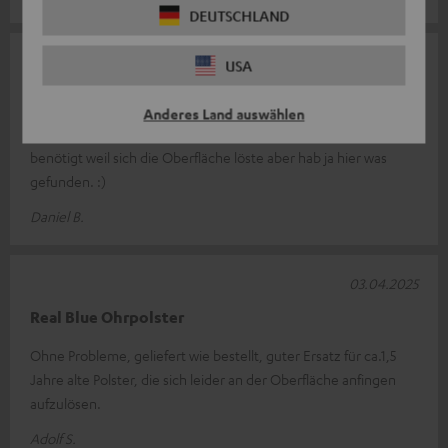
DEUTSCHLAND
29.05.2025
USA
Top Ersatzteil
Anderes Land auswählen
Hab nach meinem Kauf der Kopfhörer neuen Ohr Muschel
benötigt weil sich die Oberfläche löste aber hab ja hier was
gefunden. :)
Daniel B.
03.04.2025
Real Blue Ohrpolster
Ohne Probleme, geliefert wie bestellt, guter Ersatz für ca.1,5
Jahre alte Polster, die sich leider an der Oberfläche anfingen
aufzulösen.
Adolf S.