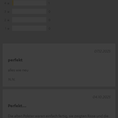
4
1
3
0
2
0
1
0
07.12.2025
perfekt
alles wie neu
N.N.
04.10.2025
Perfekt...
Die alten Polster waren einfach fertig, sie zeigten Risse und die