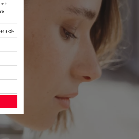
 mit
ere
r aktiv