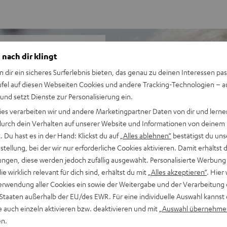
 nach dir klingt
n dir ein sicheres Surferlebnis bieten, das genau zu deinen Interessen pas
eue dich auf
ufel auf diesen Webseiten Cookies und andere Tracking-Technologien – 
der Bahn, im Office, beim
 und setzt Dienste zur Personalisierung ein.
en Überflieger perfekt.
ies verarbeiten wir und andere Marketingpartner Daten von dir und lernen
- durch dein Verhalten auf unserer Website und Informationen von deinem
 Du hast es in der Hand: Klickst du auf
„Alles ablehnen“
bestätigst du uns
absoluten Spitzenklasse mit
tellung, bei der wir nur erforderliche Cookies aktivieren. Damit erhältst 
ngen, diese werden jedoch zufällig ausgewählt. Personalisierte Werbung
NC, in drei Stufen anpassbar,
die wirklich relevant für dich sind, erhältst du mit
„Alles akzeptieren“
. Hier 
uschen
erwendung aller Cookies ein sowie der Weitergabe und der Verarbeitung 
sgewogene Klangdarstellung
 Staaten außerhalb der EU/des EWR. Für eine individuelle Auswahl kannst 
gh Resolution Audio,
e auch einzeln aktivieren bzw. deaktivieren und mit
„Auswahl übernehme
wie bei echten
en.