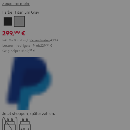
Zeige mir mehr
Farbe:
Titanium Gray
Night
Titanium
Black
Gray
299,
€
99
Inkl. MwSt
und zzgl.
Versandkosten
4,99 €
Letzter niedrigster Preis
229,
99
€
Originalpreis
349,
99
€
Jetzt shoppen, später zahlen.