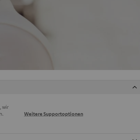
 wir
n.
Weitere Supportoptionen