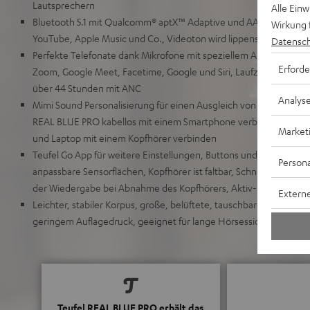
Lautsprechern
Alle Ein
Bluetooth 5.1 mit Qualcomm® aptX™ Adaptive und AAC für HD-Mus
Wirkung 
YouTube, Apple Music und Co., Videoton wird lippensynchron üb
Datensch
Perfekte Telefonate dank Mikrofone mit speziellem Algorithmus 
Erforde
Zoom, Google Meet, Facetime, Google und Siri, Laufzeiten von 
über 44 Stunden mit ANC
Analys
Mimi Sound Personalisierung für einen Ausgleich von Hörverlust
REAL BLUE PRO kabellos mit einem Smartphone verbinden, Multi
Market
und Laptop mit einem Kopfhörer verbinden
Teufel Go App für weitere Einstellungen, Buttons und Joystick für
Persona
anpassbare Sensorflächen, Kopfhörer ist faltbar, Schnellladefunk
der Wiedergabe bei Abnahme des Kopfhörers, Aktiv- und Passiv
Externe
Leichter, stabiler Korpus, große, belüftete, tauschbare Ohrpols
geringem Auflagedruck, geeignet für lange Hörsessions und Brill
Teufel REAL BLUE PRO erhält das