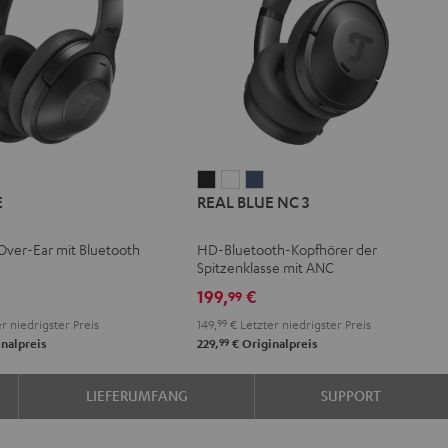
REAL
REAL
REAL
E
REAL BLUE NC 3
BLUE
BLUE
BLUE
NC
NC
NC
 Over-Ear mit Bluetooth
HD-Bluetooth-Kopfhörer der
3
3
3
Spitzenklasse mit ANC
Night
Pearl
Steel
199,
€
99
Black
White
Blue
r niedrigster Preis
149,
99
€
Letzter niedrigster Preis
99
nalpreis
229,
€
Originalpreis
LIEFERUMFANG
SUPPORT