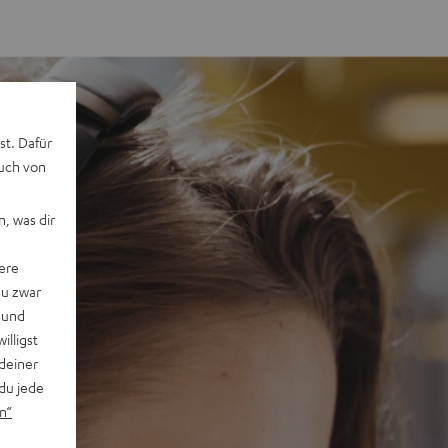
st. Dafür
auch von
, was dir
ere
du zwar
 und
willigst
deiner
du jede
n“