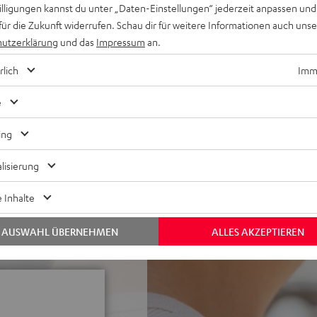
willigungen kannst du unter „Daten-Einstellungen“ jederzeit anpassen und
ikstreaming von Spotify,
für die Zukunft widerrufen. Schau dir für weitere Informationen auch uns
ertragen, 30 m Reichweite
utzerklärung
und das
Impressum
an.
geeignet auch für MS Teams,
rlich
Imme
über 56 Stunden ohne ANC,
e
en, ShareMe-Funktion: zwei
point-Funktion: Smartphone
ing
 eine sichere Bedienung,
lisierung
tion, Automatisches Pausieren
-Modus über Kabel
 Inhalte
ter aus Memoryschaum mit
enträger
AUSWAHL ÜBERNEHMEN
ALLES AKZEPTIEREN