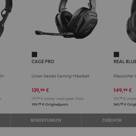
E
REME
CAGE
REAL
CAGE PRO
REAL BLU
PRO
BLUE
ce
Night
Night
th-
Unser bestes Gaming-Headset
Klassischer
Black
Black
139,
€
149,
€
99
99
s
119,
99
€
Letzter niedrigster Preis
129,
99
€
Letzte
99
99
199,
€
Originalpreis
169,
€
Origi
BEWERTUNGEN
ZUBEHÖR