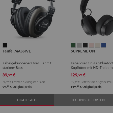
Teufel
SUPREME
SUPREME
SUPREME
SUPREME
SUPREM
SUP
Teufel MASSIVE
SUPREME ON
MASSIVE
ON
ON
ON
ON
ON
ON
Schwarz
Ivy
Moon
Night
Pale
Sand
Spa
Kabelgebundener Over-Ear mit
Kabelloser On‑Ear‑Bluetoo
Green
Gray
Black
Gold
White
Blue
starkem Bass
Kopfhörer mit HD‑Treibern
89,
€
129,
€
99
99
74,
99
€
Letzter niedrigster Preis
99,
99
€
Letzter niedrigster Prei
99
99
99,
€
Originalpreis
149,
€
Originalpreis
HIGHLIGHTS
TECHNISCHE DATEN