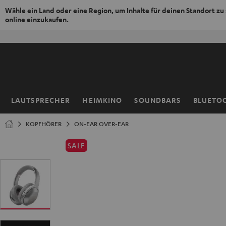
Wähle ein Land oder eine Region, um Inhalte für deinen Standort zu
online einzukaufen.
ZUM
NHALT
RINGEN
LAUTSPRECHER
HEIMKINO
SOUNDBARS
BLUETO
Startseite
KOPFHÖRER
ON-EAR OVER-EAR
SALE