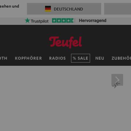
 sehen und
DEUTSCHLAND
OTH
KOPFHÖRER
RADIOS
SALE
NEU
ZUBEHÖ