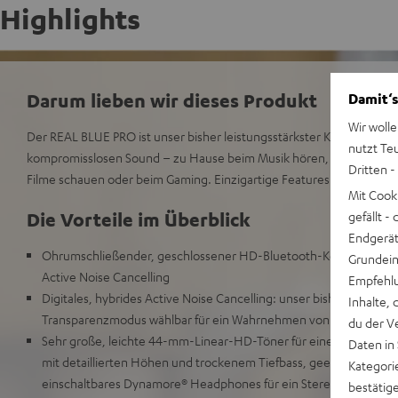
Highlights
Darum lieben wir dieses Produkt
Damit‘s
Wir wolle
Der REAL BLUE PRO ist unser bisher leistungsstärkster Kopfhörer. Fr
nutzt Te
kompromisslosen Sound – zu Hause beim Musik hören, unterwegs in 
Dritten -
Filme schauen oder beim Gaming. Einzigartige Features machen dies
Mit Cook
Die Vorteile im Überblick
gefällt 
Endgerät.
Ohrumschließender, geschlossener HD-Bluetooth-Kopfhörer der 
Grundeins
Active Noise Cancelling
Empfehlu
Digitales, hybrides Active Noise Cancelling: unser bisher bestes A
Inhalte, 
Transparenzmodus wählbar für ein Wahrnehmen von Außengerä
du der V
Sehr große, leichte 44-mm-Linear-HD-Töner für eine extrem au
Daten in
mit detaillierten Höhen und trockenem Tiefbass, geeignet für Hi
Kategori
einschaltbares Dynamore® Headphones für ein Stereopanorama 
bestätig