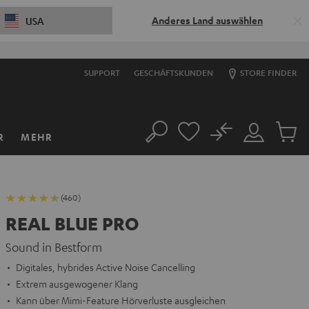
Anderes Land auswählen
USA
SUPPORT
GESCHÄFTSKUNDEN
STORE FINDER
No
R
MEHR
Suche
Mein
Artikel
Konto
im
Warenk
(460)
REAL BLUE PRO
Sound in Bestform
Digitales, hybrides Active Noise Cancelling
Extrem ausgewogener Klang
Kann über Mimi-Feature Hörverluste ausgleichen