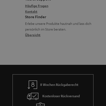
r
x
k
e
Häufige Fragen
G
i
Kontakt
t
R
a
Store Finder
k
d
ü
r
Erlebe unsere Produkte hautnah und lass dich
o
a
c
a
persönlich im Store beraten.
n
t
k
Übersicht
n
e
n
t
n
a
i
h
e
m
e
8 Wochen Rückgaberecht
Kostenloser Rückversand