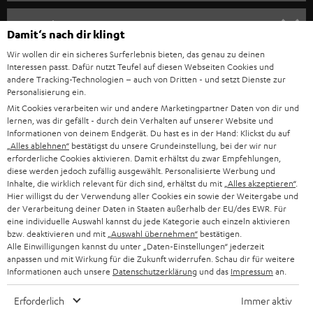
m
HEIMKINO
e
Unternehmen
Damit‘s nach dir klingt
l
HEIMKINO-KOMPLETTANLAGEN
Wir wollen dir ein sicheres Surferlebnis bieten, das genau zu deinen
SUPPORT
d
Teufel Onlineshops
Interessen passt. Dafür nutzt Teufel auf diesen Webseiten Cookies und
SOUNDBAR
andere Tracking-Technologien – auch von Dritten - und setzt Dienste zur
u
KARRIERE
Personalisierung ein.
DEUTSCHLAND
n
Mit Cookies verarbeiten wir und andere Marketingpartner Daten von dir und
HIFI-LAUTSPRECHER
PRESSE & MARKETING
lernen, was dir gefällt - durch dein Verhalten auf unserer Website und
g
ÖSTERREICH
Informationen von deinem Endgerät. Du hast es in der Hand: Klickst du auf
SMART HOME
„Alles ablehnen“
bestätigst du unsere Grundeinstellung, bei der wir nur
GESCHÄFTSKUNDEN
erforderliche Cookies aktivieren. Damit erhältst du zwar Empfehlungen,
SCHWEIZ
diese werden jedoch zufällig ausgewählt. Personalisierte Werbung und
BLUETOOTH-LAUTSPRECHER
PARTNERPROGRAMM
Inhalte, die wirklich relevant für dich sind, erhältst du mit
„Alles akzeptieren“
.
Hier willigst du der Verwendung aller Cookies ein sowie der Weitergabe und
KOPFHÖRER
der Verarbeitung deiner Daten in Staaten außerhalb der EU/des EWR. Für
NIEDERLANDE
BLOG
eine individuelle Auswahl kannst du jede Kategorie auch einzeln aktivieren
BLUETOOTH-KOPFHÖRER
bzw. deaktivieren und mit
„Auswahl übernehmen“
bestätigen.
NEWSLETTER
Alle Einwilligungen kannst du unter „Daten-Einstellungen“ jederzeit
BELGIEN
anpassen und mit Wirkung für die Zukunft widerrufen. Schau dir für weitere
STEREOANLAGEN
STORES
Informationen auch unsere
Datenschutzerklärung
und das
Impressum
an.
FRANKREICH
LAUTSPRECHER
Erforderlich
Immer aktiv
DEINE VORTEILE BEI TEUFEL