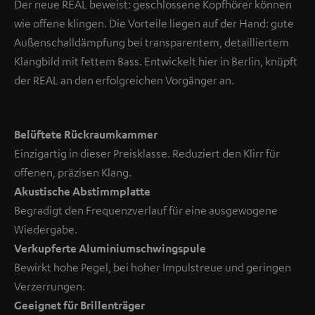
Der neue REAL beweist: geschlossene Kopfhörer können
wie offene klingen. Die Vorteile liegen auf der Hand: gute
Außenschalldämpfung bei transparentem, detailliertem
Klangbild mit fettem Bass. Entwickelt hier in Berlin, knüpft
der REAL an den erfolgreichen Vorgänger an.
Belüftete Rückraumkammer
Einzigartig in dieser Preisklasse. Reduziert den Klirr für
offenen, präzisen Klang.
Akustische Abstimmplatte
Begradigt den Frequenzverlauf für eine ausgewogene
Wiedergabe.
Verkupferte Aluminiumschwingspule
Bewirkt hohe Pegel, bei hoher Impulstreue und geringen
Verzerrungen.
Geeignet für Brillenträger