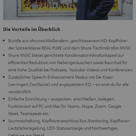
Die Vorteile im Überblick
Bundle aus ohrumschließendem, geschlossenem HD-Kopfhörer
der Spitzenklasse REAL PURE und dem Shure Tischmikrofon MV5C
Shure MV5C bietet gerichtete Kondensatormikrofonkapsel zur
effizienten Reduktion von Nebengeräuschen sowie Raumhall für
eine hohe Qualität bei Podcasts, Youtube-Videos und Konferenzen
Zusätzlicher Speech-Enhancement Modus mit De-Esser
(verringert Zischlaute) und angepasstem EQ – so wirst du für alle
verständlich
Einfache Einrichtung – auspacken, anschließen, loslegen.
Funktioniert auf PC und Mac für Teams, Skype, Zoom, Google
Meet, Teamspeak etc.
Stummschaltung, Kopfhöreranschluss fürs Monitoring, Kopfhörer-
Lautstärkeregelung, LED-Statusanzeige und hochwertiges
Gehäuse aus Metall