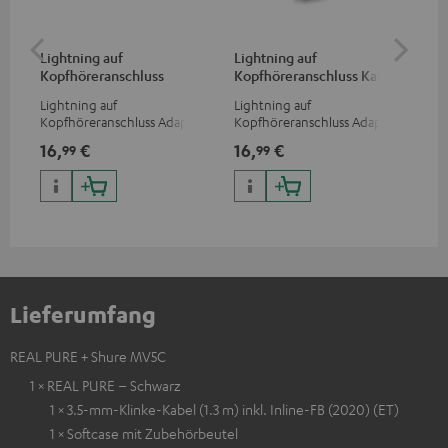
Lightning auf
Lightning auf
US
Kopfhöreranschluss
Kopfhöreranschluss Kabel
Ko
Adapter
Ad
Lightning auf
Lightning auf
USB
Kopfhöreranschluss Adapter
Kopfhöreranschluss Adapter
Ada
zum Anschluss von
zum Anschluss von
Kop
16,
€
16,
€
16
99
99
Kopfhörern, Kabeln oder
Kopfhörern (mit
3,5
Audiogeräten mit 3,5-mm-
abnehmbarem Kabel) an
Sma
Klinkenstecker an iPhone,
iPhone, iPad, iPod etc., oder
USB
iPad, iPod etc., MFI zertfiziert,
zum Anschluss an
100 % kompatibel
Audiogeräte, HiFi-Anlagen,
MFI zertfiziert, 100 %
kompatibel
Lieferumfang
REAL PURE + Shure MV5C
1 × REAL PURE – Schwarz
1 × 3.5-mm-Klinke-Kabel (1.3 m) inkl. Inline-FB (2020) (ET)
1 × Softcase mit Zubehörbeutel