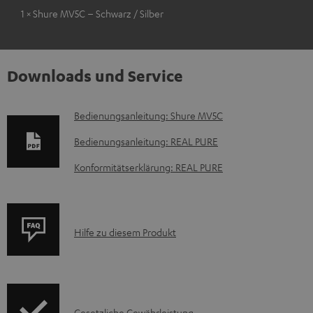
1 × Shure MV5C – Schwarz / Silber
Downloads und Service
D
Bedienungsanleitung: Shure MV5C
o
Bedienungsanleitung: REAL PURE
k
Konformitätserklärung: REAL PURE
u
m
e
P
Hilfe zu diesem Produkt
n
r
t
o
e
d
z
Gesetzliche Gewährleistung