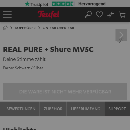
ZUM
NHALT
RINGEN
No
Abs
Startseite
Suche
Artike
im
KOPFHÖRER
ON-EAR OVER-EAR
Waren
REAL PURE + Shure MV5C
Deine Stimme zählt
Farbe:
Schwarz / Silber
DIE WARE IST NICHT MEHR VERFÜGBAR
BEWERTUNGEN
ZUBEHÖR
LIEFERUMFANG
SUPPORT