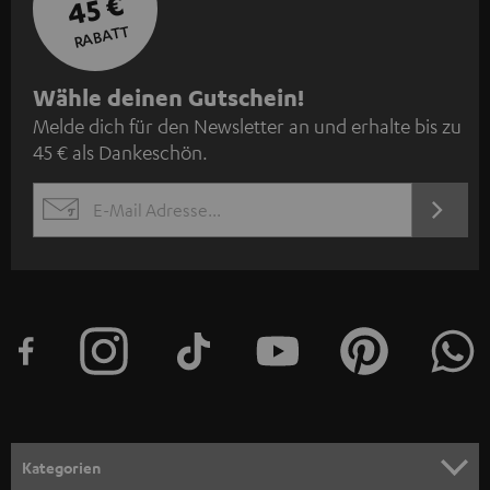
45 €
RABATT
N
Wähle deinen Gutschein!
Melde dich für den Newsletter an und erhalte bis zu
e
45 € als Dankeschön.
w
s
JETZT
EMAIL
l
ANME
WIDGET
e
t
t
e
r
a
n
Kategorien