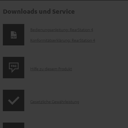
Downloads und Service
D
Bedienungsanleitung: RearStation 4
o
Konformitätserklärung: RearStation 4
k
u
m
P
Hilfe zu diesem Produkt
e
r
n
o
t
d
e
I
Gesetzliche Gewährleistung
u
z
n
k
u
f
t
m
o