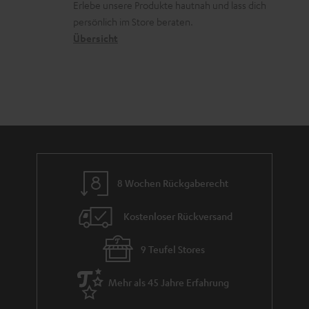
r
Erlebe unsere Produkte hautnah und lass dich
o
a
c
a
persönlich im Store beraten.
n
t
k
Übersicht
n
e
n
t
n
a
i
h
e
m
e
8 Wochen Rückgaberecht
Kostenloser Rückversand
9 Teufel Stores
Mehr als 45 Jahre Erfahrung