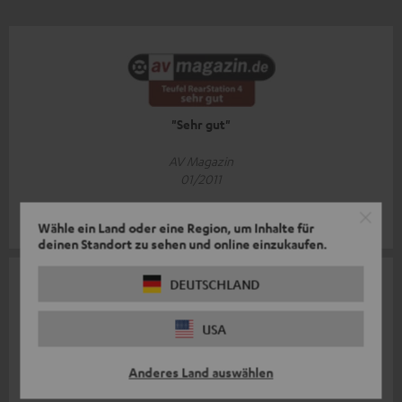
"Sehr gut"
AV Magazin
01/2011
Mehr...
Wähle ein Land oder eine Region, um Inhalte für
deinen Standort zu sehen und online einzukaufen.
DEUTSCHLAND
USA
"Problemlose, leistungsstarke Funklösung mit flexiblen
Anderes Land auswählen
Einsatzmöglichkeiten"