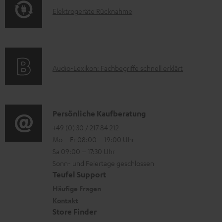
F
H
E
Elektrogeräte Rücknahme
r
A
e
l
m
Q
r
e
a
s
u
k
t
n
A
Audio-Lexikon: Fachbegriffe schnell erklärt
t
i
t
u
r
o
e
d
o
n
r
i
K
Persönliche Kaufberatung
g
e
l
o
o
+49 (0) 30 / 217 84 212
e
n
Mo – Fr 08:00 – 19:00 Uhr
a
-
n
r
z
Sa 09:00 – 17:30 Uhr
d
L
t
ä
u
Sonn- und Feiertage geschlossen
e
e
a
t
Teufel Support
r
n
x
k
e
Häufige Fragen
G
i
Kontakt
t
R
a
Store Finder
k
d
ü