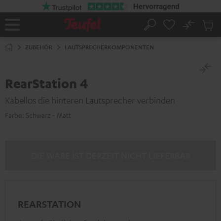
ZUM
NHALT
RINGEN
No
Abs
Startseite
Suche
Artike
im
ZUBEHÖR
LAUTSPRECHERKOMPONENTEN
Waren
RearStation 4
Kabellos die hinteren Lautsprecher verbinden
Farbe:
Schwarz - Matt
DIE WARE IST DERZEIT NICHT LIEFERBAR
REARSTATION