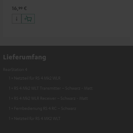
16,
€
99
Lieferumfang
RearStation 4
1 × Netzteil für RS 4 Mk2 WLR
1 × RS 4 Mk2 WLT Transmitter – Schwarz - Matt
1 × RS 4 Mk2 WLR Receiver – Schwarz - Matt
1 × Fernbedienung RS 4 RC – Schwarz
1 × Netzteil für RS 4 MK2 WLT