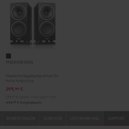
THEATER
THEATER 500S
500S
Schwarz
Klassische Regallautsprecher für
hohe Ansprüche
399,
€
99
299,
99
€
Letzter niedrigster Preis
99
449,
€
Originalpreis
BEWERTUNGEN
ZUBEHÖR
LIEFERUMFANG
SUPPORT