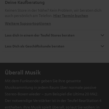
Deine Kaufberatung
Keinen Store in der Nähe? Kein Problem, wir beraten dich
auch persönlich am Telefon.
Hier Termin buchen
Weitere Supportoptionen
Lass dich in einem der Teufel Stores beraten
Lass Dich als Geschäftskunde beraten
Überall Musik
Mit dem Funksender geben Sie Ihre gesamte
Musiksammlung in jedem Raum über normale passive
Stereo-Boxen wieder – zum Beispiel die Ultima 20 Mk2.
Der notwendige Verstärker ist in der Teufel RearStation 4
enthalten. Ihre Musik spielt überall, so laut Sie wollen: in