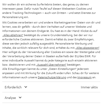
Wir wollen dir ein sicheres Surferlebnis bieten, das genau zu deinen
SOUNDBAR
u
KARRIERE
Interessen passt. Dafür nutzt Teufel auf diesen Webseiten Cookies und
DEUTSCHLAND
n
andere Tracking-Technologien – auch von Dritten - und setzt Dienste zur
HIFI-LAUTSPRECHER
Personalisierung ein.
PRESSE & MARKETING
g
Mit Cookies verarbeiten wir und andere Marketingpartner Daten von dir und
ÖSTERREICH
SMART HOME
lernen, was dir gefällt - durch dein Verhalten auf unserer Website und
GESCHÄFTSKUNDEN
Informationen von deinem Endgerät. Du hast es in der Hand: Klickst du auf
„Alles ablehnen“
bestätigst du unsere Grundeinstellung, bei der wir nur
SCHWEIZ
BLUETOOTH-LAUTSPRECHER
PARTNERPROGRAMM
erforderliche Cookies aktivieren. Damit erhältst du zwar Empfehlungen,
diese werden jedoch zufällig ausgewählt. Personalisierte Werbung und
KOPFHÖRER
Inhalte, die wirklich relevant für dich sind, erhältst du mit
„Alles akzeptieren“
.
NIEDERLANDE
BLOG
Hier willigst du der Verwendung aller Cookies ein sowie der Weitergabe und
der Verarbeitung deiner Daten in Staaten außerhalb der EU/des EWR. Für
BLUETOOTH-KOPFHÖRER
NEWSLETTER
eine individuelle Auswahl kannst du jede Kategorie auch einzeln aktivieren
BELGIEN
bzw. deaktivieren und mit
„Auswahl übernehmen“
bestätigen.
STEREOANLAGEN
Alle Einwilligungen kannst du unter „Daten-Einstellungen“ jederzeit
STORES
anpassen und mit Wirkung für die Zukunft widerrufen. Schau dir für weitere
FRANKREICH
LAUTSPRECHER
Informationen auch unsere
Datenschutzerklärung
und das
Impressum
an.
DEINE VORTEILE BEI TEUFEL
Erforderlich
Immer aktiv
POLEN
ULTIMA-SERIE
TEUFEL STORY
Analyse
IN-EAR-KOPFHÖRER
SPANIEN
UNSER MANAGEMENT