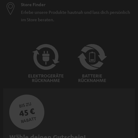
Store Finder
Erlebe unsere Produkte hautnah und lass dich persönlich
im Store beraten.
BIS ZU
45 €
RABATT
N
Wähle deinen Gutschein!