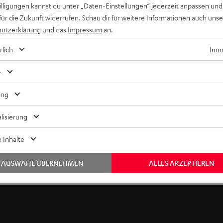
willigungen kannst du unter „Daten-Einstellungen“ jederzeit anpassen und
für die Zukunft widerrufen. Schau dir für weitere Informationen auch uns
utzerklärung
und das
Impressum
an.
rlich
Imme
e
Keinen Store in der Nähe? Kein Problem,
beratung
beraten dich auch persönlich am Telefo
ing
Hier Termin buchen
lisierung
 Inhalte
AUSWAHL ÜBERNEHMEN
ALLES AKZEPTIEREN