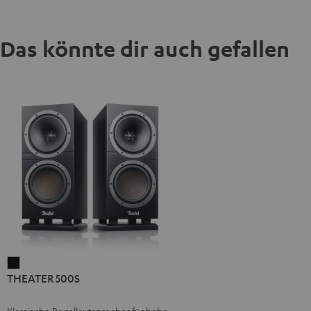
Das könnte dir auch gefallen
THEATER
THEATER 500S
500S
Schwarz
Klassische Regallautsprecher für hohe