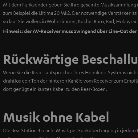
Mit dem Funksender geben Sie Ihre gesamte Musiksammlung i
zum Beispiel die Ultima 20 Mk2. Der notwendige Verstärker ist i
so laut Sie wollen: in Wohnzimmer, Küche, Büro, Bad, Hobbyra
Hinweis: der AV-Receiver muss zwingend über Line-Out der R
Rückwärtige Beschall
Wenn Sie die Rear-Lautsprecher Ihres Heimkino-Systems nicht
drahtlos den Ton der hinteren Kanäle vom Receiver zum Empfän
dort genügt ein kurzes Kabel zu den Rear-Boxen.
Musik ohne Kabel
Die RearStation 4 macht Musik per Funkübertragung in jedem 