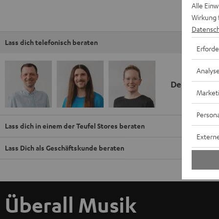
Alle Ein
Wirkung 
Datensch
Lass dich telefonisch beraten
Erforde
Analys
Deine Kauf
Market
Persona
Lass dich in einem der Teufel Stores beraten
Externe
Lass Dich als Geschäftskunde beraten
Überall Musik