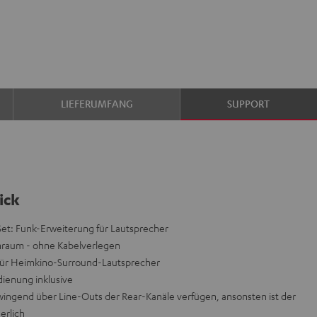
LIEFERUMFANG
SUPPORT
ick
t: Funk-Erweiterung für Lautsprecher
raum - ohne Kabelverlegen
für Heimkino-Surround-Lautsprecher
ienung inklusive
ingend über Line-Outs der Rear-Kanäle verfügen, ansonsten ist der
erlich