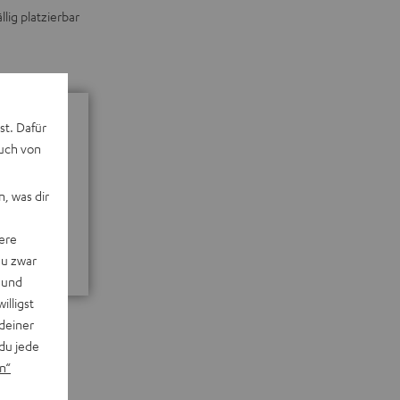
lig platzierbar
st. Dafür
auch von
, was dir
ere
du zwar
E
 und
willigst
deiner
du jede
n“