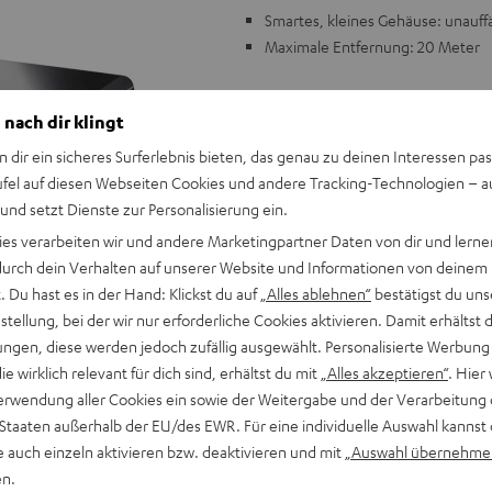
Smartes, kleines Gehäuse: unauffäl
Maximale Entfernung: 20 Meter
 nach dir klingt
n dir ein sicheres Surferlebnis bieten, das genau zu deinen Interessen pas
ufel auf diesen Webseiten Cookies und andere Tracking-Technologien – 
 und setzt Dienste zur Personalisierung ein.
"Sehr gut"
ies verarbeiten wir und andere Marketingpartner Daten von dir und lernen
- durch dein Verhalten auf unserer Website und Informationen von deinem
AV Magazin
01/2011
 Du hast es in der Hand: Klickst du auf
„Alles ablehnen“
bestätigst du uns
tellung, bei der wir nur erforderliche Cookies aktivieren. Damit erhältst 
ALLE TESTBERICHT
ngen, diese werden jedoch zufällig ausgewählt. Personalisierte Werbung
die wirklich relevant für dich sind, erhältst du mit
„Alles akzeptieren“
. Hier 
erwendung aller Cookies ein sowie der Weitergabe und der Verarbeitung 
 Staaten außerhalb der EU/des EWR. Für eine individuelle Auswahl kannst 
e auch einzeln aktivieren bzw. deaktivieren und mit
„Auswahl übernehme
en.