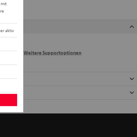
 mit
ere
r aktiv
 wir
n.
Weitere Supportoptionen