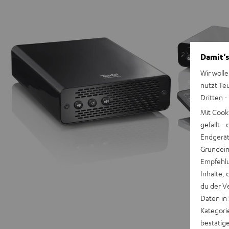
Damit‘s
Wir wolle
nutzt Te
Dritten -
Mit Cook
gefällt 
Endgerät.
Grundeins
Empfehlu
Inhalte, 
du der V
Daten in
Kategori
bestätig