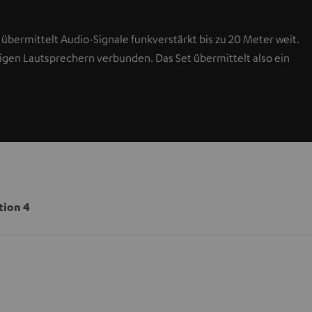
 übermittelt Audio-Signale funkverstärkt bis zu 20 Meter weit.
bigen Lautsprechern verbunden. Das Set übermittelt also ein
tion 4