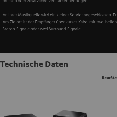
müssen oder zusätzliche Verstärker benötigen.
An Ihrer Musikquelle wird ein kleiner Sender angeschlossen. Er
Am Zielort ist der Empfänger über kurzes Kabel mit zwei belie
Stereo-Signale oder zwei Surround-Signale.
Technische Daten
RearSta