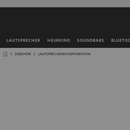
ZUM
NHALT
RINGEN
LAUTSPRECHER
HEIMKINO
SOUNDBARS
BLUETO
Startseite
ZUBEHÖR
LAUTSPRECHERKOMPONENTEN