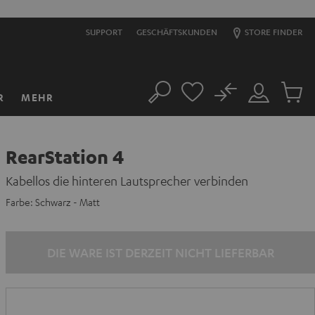
SUPPORT
GESCHÄFTSKUNDEN
STORE FINDER
No
R
MEHR
Suche
Mein
Artikel
Konto
im
Warenk
RearStation 4
Kabellos die hinteren Lautsprecher verbinden
Farbe:
Schwarz - Matt
DIE WARE IST DERZEIT NICHT LIEFERBAR