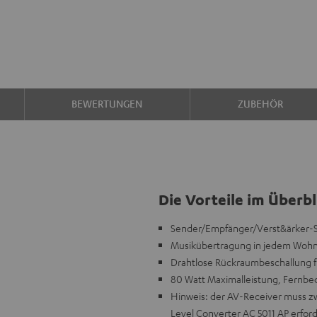
BEWERTUNGEN
ZUBEHÖR
Die Vorteile im Überbl
Sender/Empfänger/Verst&ärker-Se
Musikübertragung in jedem Wohn
Drahtlose Rückraumbeschallung 
80 Watt Maximalleistung, Fernbed
Hinweis: der AV-Receiver muss zw
Level Converter AC 5011 AP erford