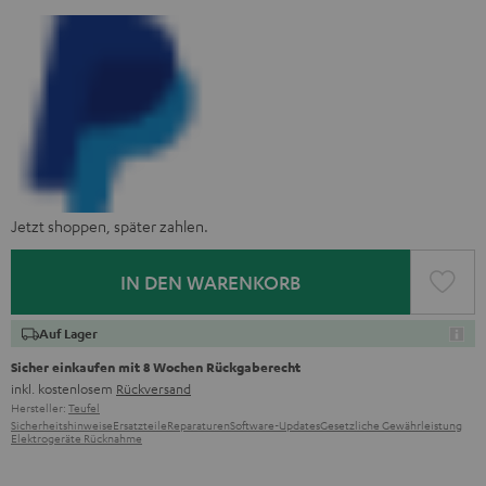
Jetzt shoppen, später zahlen.
IN DEN WARENKORB
Auf Lager
Sicher einkaufen mit 8 Wochen Rückgaberecht
inkl. kostenlosem
Rückversand
Hersteller:
Teufel
Sicherheitshinweise
Ersatzteile
Reparaturen
Software-Updates
Gesetzliche Gewährleistung
Elektrogeräte Rücknahme