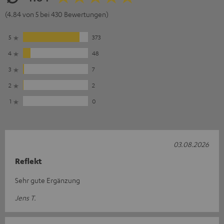
(4.84 von 5 bei 430 Bewertungen)
5
373
4
48
3
7
2
2
1
0
03.08.2026
Reflekt
Sehr gute Ergänzung
Jens T.