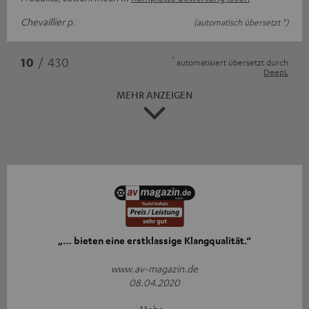
Chevaillier p.
(automatisch übersetzt *)
*
10
/ 430
automatisiert übersetzt durch
DeepL
MEHR ANZEIGEN
„… bieten eine erstklassige Klangqualität.“
www.av-magazin.de
08.04.2020