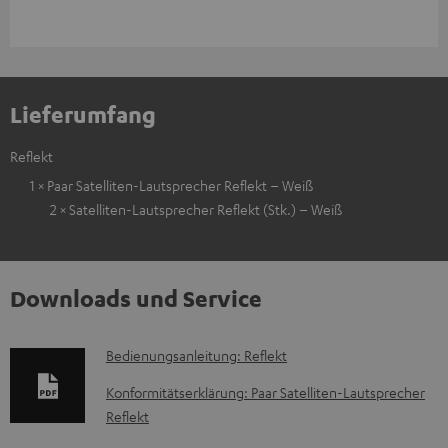
Lieferumfang
Reflekt
1 × Paar Satelliten-Lautsprecher Reflekt – Weiß
2 × Satelliten-Lautsprecher Reflekt (Stk.) – Weiß
Downloads und Service
D
Bedienungsanleitung: Reflekt
o
Konformitätserklärung: Paar Satelliten-Lautsprecher
k
Reflekt
u