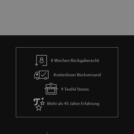
e
n
t
n
a
i
h
e
m
e
8 Wochen Rückgaberecht
Kostenloser Rückversand
9 Teufel Stores
Mehr als 45 Jahre Erfahrung