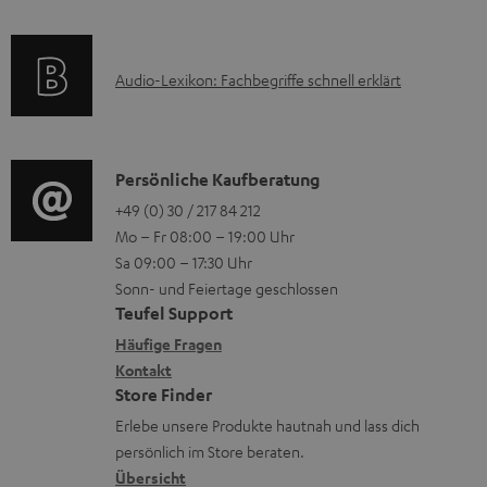
o
e
e
a
n
r
k
t
e
l
A
Audio-Lexikon: Fachbegriffe schnell erklärt
t
i
n
a
u
r
o
z
d
d
o
n
u
e
i
K
Persönliche Kaufberatung
g
e
m
n
o
o
+49 (0) 30 / 217 84 212
e
n
V
Mo – Fr 08:00 – 19:00 Uhr
-
n
r
z
e
Sa 09:00 – 17:30 Uhr
L
t
ä
u
r
Sonn- und Feiertage geschlossen
e
a
t
Teufel Support
r
s
x
k
e
Häufige Fragen
G
a
i
Kontakt
t
R
a
n
Store Finder
k
d
ü
r
d
Erlebe unsere Produkte hautnah und lass dich
o
a
c
a
persönlich im Store beraten.
n
t
k
Übersicht
n