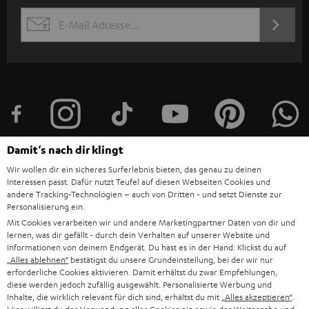
s
JETZT
EMAIL
l
ANME
WIDGET
e
t
t
e
r
Damit‘s nach dir klingt
a
Wir wollen dir ein sicheres Surferlebnis bieten, das genau zu deinen
n
Interessen passt. Dafür nutzt Teufel auf diesen Webseiten Cookies und
Kategorien
andere Tracking-Technologien – auch von Dritten - und setzt Dienste zur
m
Personalisierung ein.
HEIMKINO
e
Mit Cookies verarbeiten wir und andere Marketingpartner Daten von dir und
Unternehmen
lernen, was dir gefällt - durch dein Verhalten auf unserer Website und
l
Informationen von deinem Endgerät. Du hast es in der Hand: Klickst du auf
HEIMKINO-KOMPLETTANLAGEN
SUPPORT
„Alles ablehnen“
bestätigst du unsere Grundeinstellung, bei der wir nur
d
Teufel Onlineshops
erforderliche Cookies aktivieren. Damit erhältst du zwar Empfehlungen,
SOUNDBAR
u
diese werden jedoch zufällig ausgewählt. Personalisierte Werbung und
KARRIERE
DEUTSCHLAND
Inhalte, die wirklich relevant für dich sind, erhältst du mit
„Alles akzeptieren“
.
n