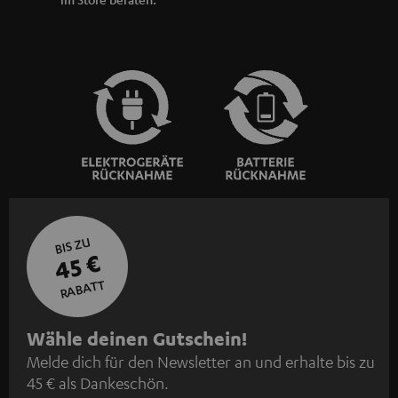
BIS ZU
45 €
RABATT
N
Wähle deinen Gutschein!
Melde dich für den Newsletter an und erhalte bis zu
e
45 € als Dankeschön.
w