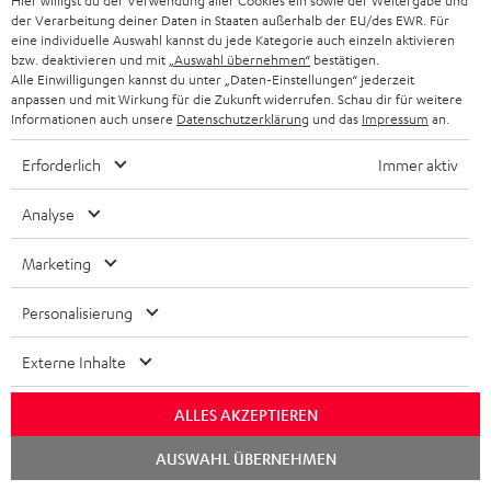
Hier willigst du der Verwendung aller Cookies ein sowie der Weitergabe und
HIFI-LAUTSPRECHER
PRESSE & MARKETING
der Verarbeitung deiner Daten in Staaten außerhalb der EU/des EWR. Für
g
ÖSTERREICH
eine individuelle Auswahl kannst du jede Kategorie auch einzeln aktivieren
SMART HOME
bzw. deaktivieren und mit
„Auswahl übernehmen“
bestätigen.
GESCHÄFTSKUNDEN
Alle Einwilligungen kannst du unter „Daten-Einstellungen“ jederzeit
SCHWEIZ
BLUETOOTH-LAUTSPRECHER
anpassen und mit Wirkung für die Zukunft widerrufen. Schau dir für weitere
PARTNERPROGRAMM
Informationen auch unsere
Datenschutzerklärung
und das
Impressum
an.
KOPFHÖRER
NIEDERLANDE
BLOG
Erforderlich
Immer aktiv
BLUETOOTH-KOPFHÖRER
NEWSLETTER
Analyse
BELGIEN
STEREOANLAGEN
STORES
Marketing
FRANKREICH
LAUTSPRECHER
DEINE VORTEILE BEI TEUFEL
Personalisierung
POLEN
ULTIMA-SERIE
TEUFEL STORY
Externe Inhalte
IN-EAR-KOPFHÖRER
SPANIEN
UNSER MANAGEMENT
ALLES AKZEPTIEREN
FANSHOP
NACHHALTIGKEIT
Chat
AUSWAHL ÜBERNEHMEN
ITALIEN
starten
NEUHEITEN
Technische Änderungen, Tippfehler und Irrtum vorbehalten. Das auf unseren