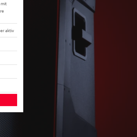
 mit
ere
r aktiv