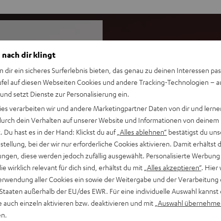
 nach dir klingt
drucksvoll wie der ROCKSTER
n dir ein sicheres Surferlebnis bieten, das genau zu deinen Interessen pas
esigen Partys klare Ansagen
ufel auf diesen Webseiten Cookies und andere Tracking-Technologien – 
 und setzt Dienste zur Personalisierung ein.
ies verarbeiten wir und andere Marketingpartner Daten von dir und lernen
- durch dein Verhalten auf unserer Website und Informationen von deinem
ssendem Shure PGA58 Mikrofon
 Du hast es in der Hand: Klickst du auf
„Alles ablehnen“
bestätigst du uns
eme wie LED-Bars und
tellung, bei der wir nur erforderliche Cookies aktivieren. Damit erhältst 
ngen, diese werden jedoch zufällig ausgewählt. Personalisierte Werbung
 (- 6 dB), hochbelastbarer
die wirklich relevant für dich sind, erhältst du mit
„Alles akzeptieren“
. Hier 
östen Sound, 440 Watt (RMS)
erwendung aller Cookies ein sowie der Weitergabe und der Verarbeitung 
sik, Performances, Reden und
 Staaten außerhalb der EU/des EWR. Für eine individuelle Auswahl kannst 
e auch einzeln aktivieren bzw. deaktivieren und mit
„Auswahl übernehme
one Wiedergabe, kopple zwei
en.