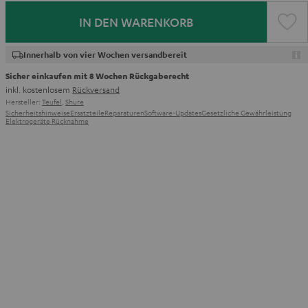
IN DEN WARENKORB
Innerhalb von vier Wochen versandbereit
Sicher einkaufen mit 8 Wochen Rückgaberecht
inkl. kostenlosem
Rückversand
Hersteller:
Teufel
,
Shure
Sicherheitshinweise
Ersatzteile
Reparaturen
Software-Updates
Gesetzliche Gewährleistung
Elektrogeräte Rücknahme