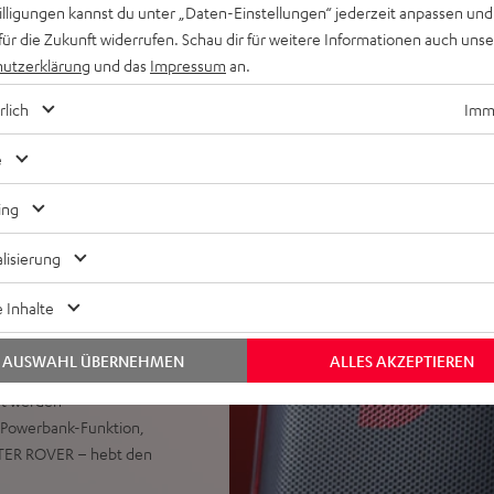
Übergänge zwischen Songs,
willigungen kannst du unter „Daten-Einstellungen“ jederzeit anpassen und
pfhörerausgang, Teufel Go
für die Zukunft widerrufen. Schau dir für weitere Informationen auch uns
utzerklärung
und das
Impressum
an.
chselbarer Hochleistungs-
rlich
Imme
ch ohne Akku, Akku lädt auch
e
ingang für E-Gitarre oder
ice Clarity Feature für
ing
ND oder ROCKSTER CROSS 2,
lisierung
et, Party Link Wired:
10 weitere ROCKSTER 2, NEO
 Inhalte
TER 2 als Subwoofer und zwei
eaker im Party Link)
AUSWAHL ÜBERNEHMEN
ALLES AKZEPTIEREN
abilität, Stromkabel, Akku
et werden
C-Powerbank-Funktion,
STER ROVER – hebt den