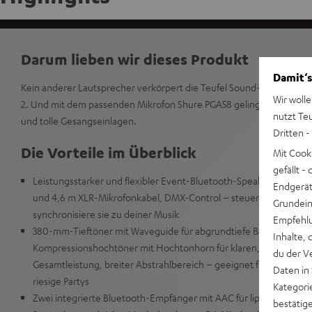
Darum lieben wir dieses Produkt
Damit‘s
Kein anderer Lautsprecher verkörpert die Teufel Sound-DNA so ein
Wir wolle
2. Und mit dem passenden Mikrofon Shure PGA58 gelingen dir auf ri
nutzt Te
und tolle Gesangseinlagen.
Dritten -
Die Vorteile im Überblick
Mit Cook
gefällt 
Leistungsstarker und flexibler Event-Bluetooth-Speaker mit pa
Endgerät.
und 4,6 m XLR-Mikrofonkabel, DMX-Control – steuere Lichtsyst
Grundeins
synchronisiere sie zu deiner Musik
Empfehlu
380-mm-Tieftöner mit Waveguide für abgrundtiefe Bässe bis 36 Hz
Inhalte, 
Kompressionshochtöner mit Hochtonhorn für klaren, fein aufgel
du der V
Gesamtleistung, breiter Abstrahlbereich – geeignet für Live-Mu
Daten in
riesige Partys
Kategori
Zwei integrierte Bluetooth-Empfänger mit AAC für lippensynchr
bestätig