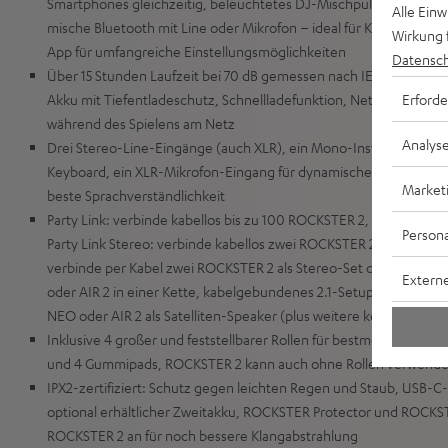
Smartphones gleichzeitig, beleuchtetes DJ-Mischpult: erstelle 
Alle Ein
mische Bluetooth mit Line oder Mikrofon – ideal für Karaoke, Ko
Wirkung 
App für umfangreiche Einstellungsmöglichkeiten
Datensch
Über 15 Stunden Laufzeit bei 70 dB gemessen nach IEC-Norm, we
Erforde
Akku mit Tiefentladeschutz, Schnellladefunktion, Netzbetrieb au
während des Spielens am Netz
Analys
Drei Stereo-Line-Eingänge (auch XLR), ein Mono-Instrumenten-E
Keyboard, ein XLR-Mikrofon-Eingang für dynamische Mikrofone, Vo
Market
beste Sprachverständlichkeit
Party Link: verbinde kabellos bis zu 100 ROCKSTER 2, NEO, MY
Persona
Party Link Stereo: verbinde kabellos zwei ROCKSTER 2 als Stereo-S
verbinde per Kabel zwei ROCKSTER 2 als Stereo-Set oder bis zu 
Externe
oder AIR 2 in einer Kette, kabelgebundenes 2.1-Setup mit ROCKS
NEO oder AIR 2 als Satelliten-Speaker (plus weitere kompatible Sp
Inklusive 4 großer und feststellbarer Rollen für bestmögliche Port
und 4 Gummipads, ROCKSTER 2 kann auch ohne Rollen verwend
IPX2-zertifiziert: Schutz gegen leichten Regen und Staub, USB-
optional erhältlicher Zweitakku, ROCKSTER Protector und ROCK
ROCKSTER 2 an für noch bessere Klangabstrahlung