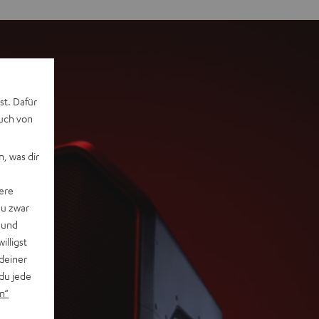
st. Dafür
auch von
, was dir
ere
du zwar
 und
willigst
deiner
du jede
n“