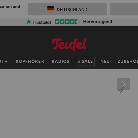
 sehen und
DEUTSCHLAND
OTH
KOPFHÖRER
RADIOS
SALE
NEU
ZUBEHÖ