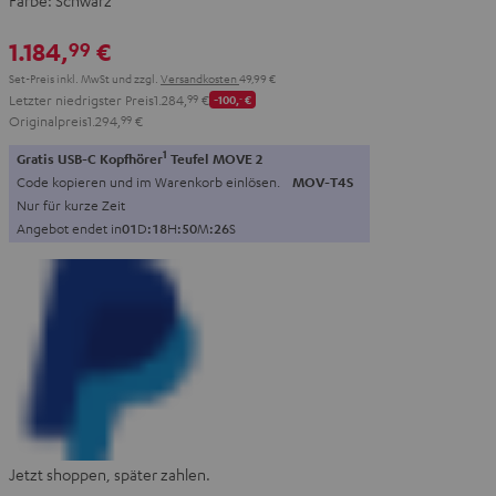
Farbe:
Schwarz
1.184,
€
99
Set-Preis inkl. MwSt
und zzgl.
Versandkosten
49,99 €
Letzter niedrigster Preis
1.284,
99
€
-100,
‐
€
Originalpreis
1.294,
99
€
1
Gratis USB-C Kopfhörer
Teufel MOVE 2
Code kopieren und im Warenkorb einlösen.
MOV-T4S
Nur für kurze Zeit
Angebot endet in
0
1
D
:
1
8
H
:
5
0
M
:
2
5
S
Jetzt shoppen, später zahlen.