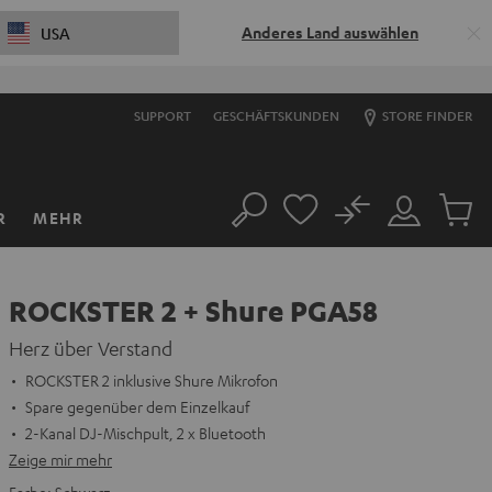
Anderes Land auswählen
USA
SUPPORT
GESCHÄFTSKUNDEN
STORE FINDER
No
R
MEHR
Suche
Mein
Artikel
Konto
im
Warenk
ROCKSTER 2 + Shure PGA58
Herz über Verstand
ROCKSTER 2 inklusive Shure Mikrofon
Spare gegenüber dem Einzelkauf
2-Kanal DJ-Mischpult, 2 x Bluetooth
Zeige mir mehr