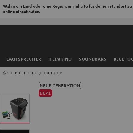
Wähle ein Land oder eine Region, um Inhalte für deinen Standort zu
online einzukaufen.
ZUM
NHALT
RINGEN
LAUTSPRECHER
HEIMKINO
SOUNDBARS
BLUETO
Startseite
BLUETOOTH
OUTDOOR
NEUE GENERATION
DEAL