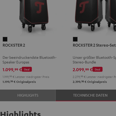
ROCKSTER
ROCKSTER
ROCKSTER 2
ROCKSTER 2 Stereo-Set
2
2
Schwarz
Stereo-
Der beeindruckendste Bluetooth-
Unser größter Bluetooth-S
Set
Speaker Europas
Stereo-Bundle
Schwarz
1.099,
€
2.099,
€
99
99
Deal
Deal
1.199,
99
€
Letzter niedrigster Preis
2.279,
99
€
Letzter niedrigster P
99
98
1.199,
€
Originalpreis
2.399,
€
Originalpreis
HIGHLIGHTS
TECHNISCHE DATEN
Highlights