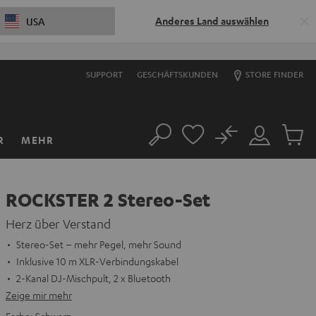
Anderes Land auswählen
USA
SUPPORT
GESCHÄFTSKUNDEN
STORE FINDER
No
R
MEHR
Suche
Mein
Artikel
Konto
im
Warenk
ROCKSTER 2 Stereo-Set
Herz über Verstand
Stereo-Set – mehr Pegel, mehr Sound
Inklusive 10 m XLR-Verbindungskabel
2-Kanal DJ-Mischpult, 2 x Bluetooth
Zeige mir mehr