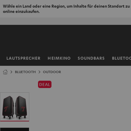
Wähle ein Land oder eine Region, um Inhalte für deinen Standort zu
online einzukaufen.
ZUM
NHALT
RINGEN
LAUTSPRECHER
HEIMKINO
SOUNDBARS
BLUETO
Startseite
BLUETOOTH
OUTDOOR
DEAL