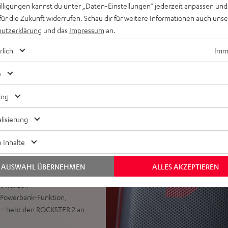
Übergänge zwischen Songs,
willigungen kannst du unter „Daten-Einstellungen“ jederzeit anpassen und
pfhörerausgang, Teufel Go
für die Zukunft widerrufen. Schau dir für weitere Informationen auch uns
utzerklärung
und das
Impressum
an.
chselbarer Hochleistungs-
rlich
Imme
ch ohne Akku, Akku lädt auch
e
ingang für E-Gitarre oder
ice Clarity Feature für
ing
ND oder ROCKSTER CROSS 2,
lisierung
et, Party Link Wired:
10 weitere ROCKSTER 2, NEO
 Inhalte
TER 2 als Subwoofer und zwei
eaker im Party Link)
AUSWAHL ÜBERNEHMEN
ALLES AKZEPTIEREN
abilität, Stromkabel, Akku
et werden
C-Powerbank-Funktion,
 – hebt den ROCKSTER 2 an