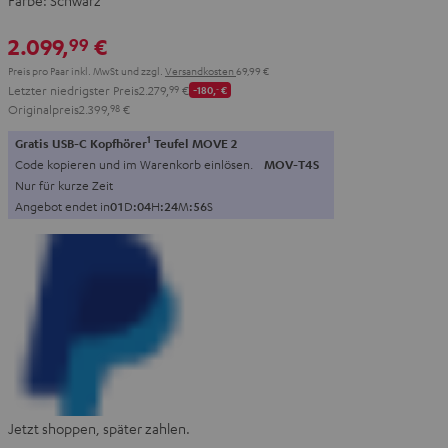
Farbe:
Schwarz
2.099,
€
99
Preis pro Paar inkl. MwSt
und zzgl.
Versandkosten
69,99 €
Letzter niedrigster Preis
2.279,
99
€
-180,
‐
€
Originalpreis
2.399,
98
€
1
Gratis USB-C Kopfhörer
Teufel MOVE 2
Code kopieren und im Warenkorb einlösen.
MOV-T4S
Nur für kurze Zeit
Angebot endet in
0
1
D
:
0
4
H
:
2
4
M
:
5
5
S
Jetzt shoppen, später zahlen.