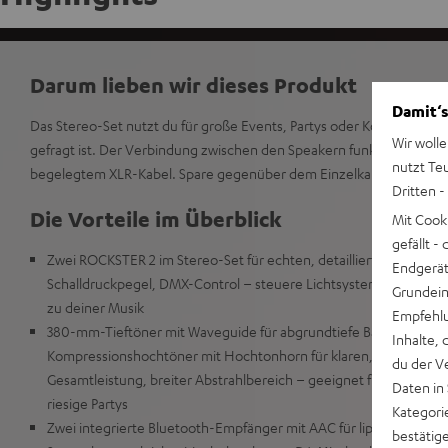
Darum lieben wir dieses Produkt
Damit‘s
Das Stereo-Set nutzt du für große Events, Partys oder Konzerte, a
Wir wolle
gefragt ist. Der Verbindung zwischen den Speakern funktioniert wa
nutzt Te
begelegtem XLR-Kabel. Spare gegenüber dem Einzelkauf.
Dritten -
Die Vorteile im Überblick
Mit Cook
gefällt 
Zwei ROCKSTER 2 im Stereo-Set für echten, detaillierten Stereo-
Endgerät.
Schalldruckpegel, DMX-Control – steuere Lichtsysteme wie LED-B
Grundeins
zu deiner Musik
Empfehlu
380-mm-Tieftöner mit Waveguide für abgrundtiefe Bässe bis 36 Hz
Inhalte, 
Kompressionshochtöner mit Hochtonhorn für klaren, fein aufgel
du der V
Gesamtleistung, breiter Abstrahlbereich – geeignet für Live-Mu
Daten in
riesige Partys
Kategori
Zwei integrierte Bluetooth-Empfänger mit AAC für lippensynchr
bestätig