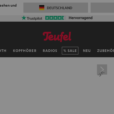
 sehen und
DEUTSCHLAND
OTH
KOPFHÖRER
RADIOS
SALE
NEU
ZUBEHÖ