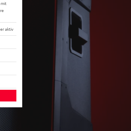
 mit
ere
r aktiv