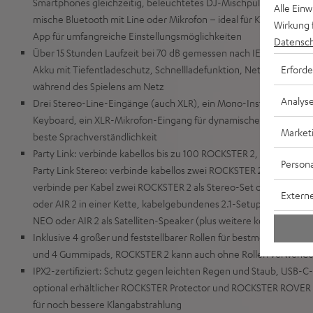
Smartphones gleichzeitig, beleuchtetes DJ-Mischpult: erstelle 
Alle Ein
mische Bluetooth mit Line oder Mikrofon – ideal für Karaoke, Ko
Wirkung 
App für umfangreiche Einstellungsmöglichkeiten
Datensch
Über 15 Stunden Laufzeit bei 70 dB gemessen nach IEC-Norm, we
Erforde
Akku mit Tiefentladeschutz, Schnellladefunktion, Netzbetrieb au
während des Spielens am Netz
Analys
Drei Stereo-Line-Eingänge (auch XLR), ein Mono-Instrumenten-E
Keyboard, ein XLR-Mikrofon-Eingang für dynamische Mikrofone, Vo
Market
beste Sprachverständlichkeit
Party Link: verbinde kabellos bis zu 100 ROCKSTER 2, NEO, MY
Persona
Party Link Stereo: verbinde kabellos zwei ROCKSTER 2 als Stereo-S
verbinde per Kabel zwei ROCKSTER 2 als Stereo-Set oder bis zu 
Externe
oder AIR 2 in einer Kette, kabelgebundenes 2.1-Setup mit ROCKS
NEO oder AIR 2 als Satelliten-Speaker (plus weitere kompatible Sp
Inklusive 4 großer und feststellbarer Rollen für bestmögliche Port
und 4 Gummipads, ROCKSTER 2 kann auch ohne Rollen verwend
IPX2-zertifiziert: Schutz gegen leichten Regen und Staub, USB-
optional erhältlicher ROCKSTER Protector und ROCKSTER ROVER
für noch bessere Klangabstrahlung