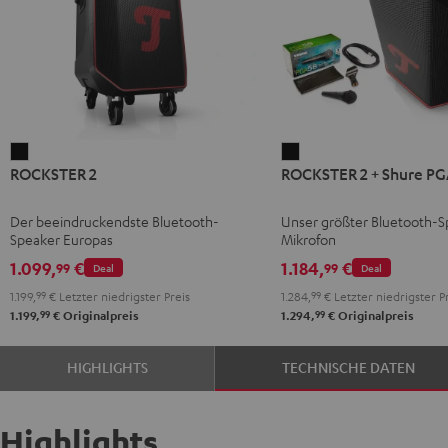
ROCKSTER
ROCKSTER
ROCKSTER 2
ROCKSTER 2 + Shure PG
2
2
Schwarz
+
Der beeindruckendste Bluetooth-
Unser größter Bluetooth-S
Shure
Speaker Europas
Mikrofon
PGA58
1.099,
€
1.184,
€
99
99
Deal
Deal
Schwarz
1.199,
99
€
Letzter niedrigster Preis
1.284,
99
€
Letzter niedrigster P
99
99
1.199,
€
Originalpreis
1.294,
€
Originalpreis
HIGHLIGHTS
TECHNISCHE DATEN
Highlights