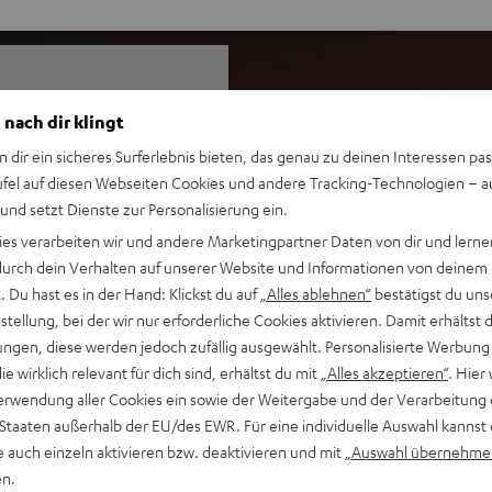
 nach dir klingt
uf denen echter Stereo-Sound
n dir ein sicheres Surferlebnis bieten, das genau zu deinen Interessen pas
hlweise kabellos oder mit dem
ufel auf diesen Webseiten Cookies und andere Tracking-Technologien – 
 und setzt Dienste zur Personalisierung ein.
ies verarbeiten wir und andere Marketingpartner Daten von dir und lernen
- durch dein Verhalten auf unserer Website und Informationen von deinem
Sound, über 130 dB maximaler
 Du hast es in der Hand: Klickst du auf
„Alles ablehnen“
bestätigst du uns
ars und synchronisiere sie
tellung, bei der wir nur erforderliche Cookies aktivieren. Damit erhältst 
ngen, diese werden jedoch zufällig ausgewählt. Personalisierte Werbung
 (- 6 dB), hochbelastbarer
die wirklich relevant für dich sind, erhältst du mit
„Alles akzeptieren“
. Hier 
östen Sound, 440 Watt (RMS)
erwendung aller Cookies ein sowie der Weitergabe und der Verarbeitung 
sik, Performances, Reden und
 Staaten außerhalb der EU/des EWR. Für eine individuelle Auswahl kannst 
e auch einzeln aktivieren bzw. deaktivieren und mit
„Auswahl übernehme
one Wiedergabe, kopple zwei
en.