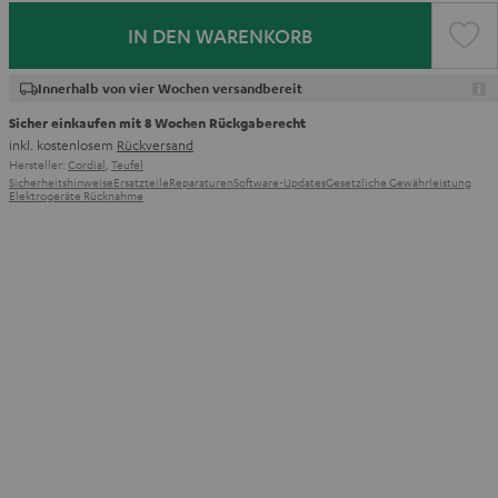
IN DEN WARENKORB
Innerhalb von vier Wochen versandbereit
Sicher einkaufen mit 8 Wochen Rückgaberecht
inkl. kostenlosem
Rückversand
Hersteller:
Cordial
,
Teufel
Sicherheitshinweise
Ersatzteile
Reparaturen
Software-Updates
Gesetzliche Gewährleistung
Elektrogeräte Rücknahme