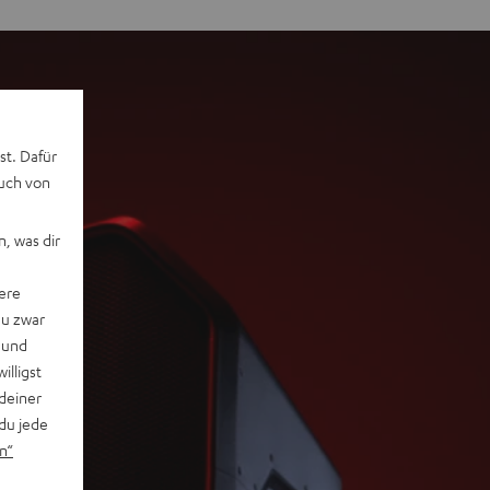
st. Dafür
auch von
, was dir
ere
du zwar
 und
willigst
deiner
du jede
n“