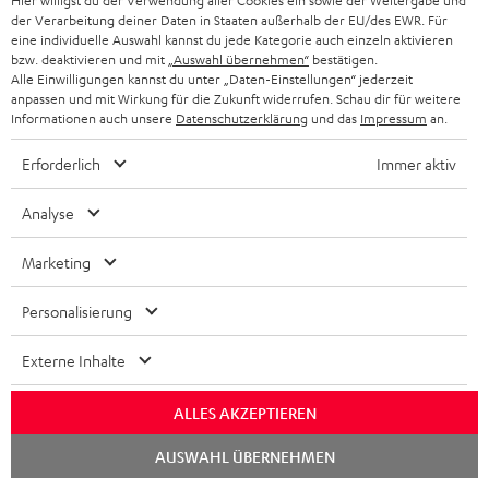
Hier willigst du der Verwendung aller Cookies ein sowie der Weitergabe und
der Verarbeitung deiner Daten in Staaten außerhalb der EU/des EWR. Für
eine individuelle Auswahl kannst du jede Kategorie auch einzeln aktivieren
bzw. deaktivieren und mit
„Auswahl übernehmen“
bestätigen.
Alle Einwilligungen kannst du unter „Daten-Einstellungen“ jederzeit
anpassen und mit Wirkung für die Zukunft widerrufen. Schau dir für weitere
„… ein hervorragender Lautsprecher für jede Party.“
Informationen auch unsere
Datenschutzerklärung
und das
Impressum
an.
www.hifi.de
Erforderlich
Immer aktiv
01.06.2022
Analyse
Mehr...
Marketing
Personalisierung
Externe Inhalte
„… entpuppt sich als wahres All-in-One-System …“
ALLES AKZEPTIEREN
www.allround-pc.com
Chat
AUSWAHL ÜBERNEHMEN
21.02.2022
starten