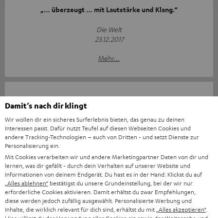
„… überzeugt … mit Lautstärke und Klang.“
Die Welt
23.12.2017
Mehr...
Damit‘s nach dir klingt
Wir wollen dir ein sicheres Surferlebnis bieten, das genau zu deinen
Interessen passt. Dafür nutzt Teufel auf diesen Webseiten Cookies und
"Selbst jenseits der 100 Dezibel lassen die Bässe des
andere Tracking-Technologien – auch von Dritten - und setzt Dienste zur
Rockster Air die Hosenbeine flattern."
Personalisierung ein.
Mit Cookies verarbeiten wir und andere Marketingpartner Daten von dir und
Computer Bild
lernen, was dir gefällt - durch dein Verhalten auf unserer Website und
16.12.2017
Informationen von deinem Endgerät. Du hast es in der Hand: Klickst du auf
„Alles ablehnen“
bestätigst du unsere Grundeinstellung, bei der wir nur
erforderliche Cookies aktivieren. Damit erhältst du zwar Empfehlungen,
Mehr...
diese werden jedoch zufällig ausgewählt. Personalisierte Werbung und
Inhalte, die wirklich relevant für dich sind, erhältst du mit
„Alles akzeptieren“
.