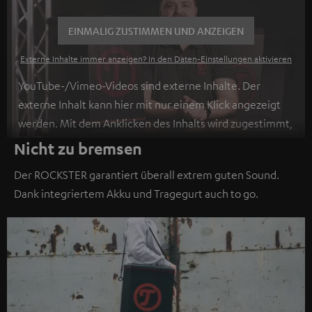
EINMALIG ZUSTIMMEN UND ANZEIGEN
Externe Inhalte immer anzeigen? In den Daten‑Einstellungen aktivieren
YouTube-/Vimeo-Videos sind externe Inhalte. Der
externe Inhalt kann hier mit nur einem Klick angezeigt
werden. Mit dem Anklicken des Inhalts wird zugestimmt,
dass externe Inhalte angezeigt werden. Dabei können
Nicht zu bremsen
personenbezogene Daten an Drittplattformen
Der ROCKSTER garantiert überall extrem guten Sound.
übermittelt werden.
Weitere Informationen sind in der
Dank integriertem Akku und Tragegurt auch to go.
Datenschutzerklärung unter I zu finden
.