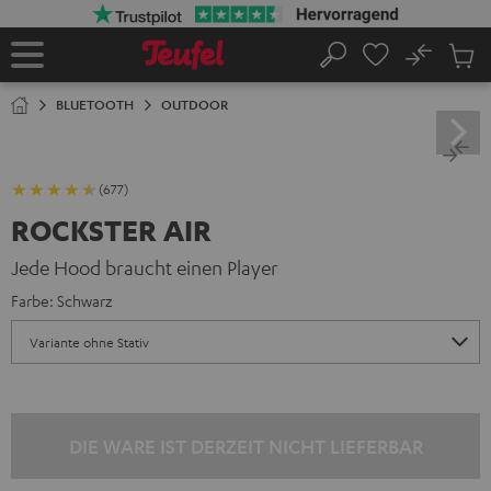
ZUM
NHALT
RINGEN
No
Abs
Startseite
Suche
Artike
im
BLUETOOTH
OUTDOOR
Waren
(677)
ROCKSTER AIR
Jede Hood braucht einen Player
Farbe:
Schwarz
DIE WARE IST DERZEIT NICHT LIEFERBAR