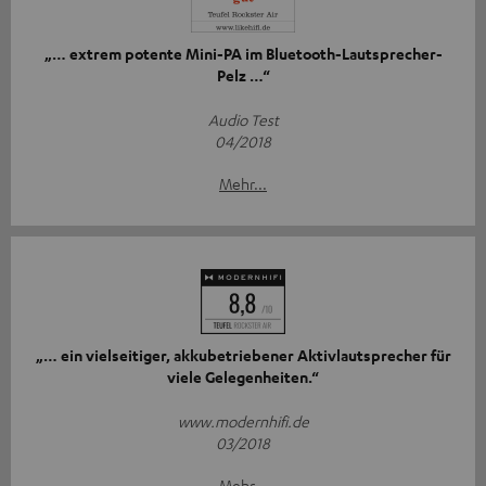
„… extrem potente Mini-PA im Bluetooth-Lautsprecher-
Pelz …“
Audio Test
04/2018
Mehr...
„… ein vielseitiger, akkubetriebener Aktivlautsprecher für
viele Gelegenheiten.“
www.modernhifi.de
03/2018
Mehr...