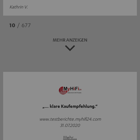
Kathrin V.
10
/ 677
MEHR ANZEIGEN
„… klare Kaufempfehlung.“
www.testberichte.myhifi24.com
31.07.2020
Mehr...