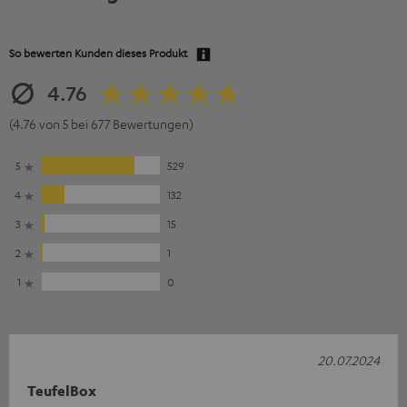
So bewerten Kunden dieses Produkt
4.76
(4.76 von 5 bei 677 Bewertungen)
5
529
4
132
3
15
2
1
1
0
20.07.2024
TeufelBox