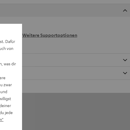
 wir
n.
Weitere Supportoptionen
st. Dafür
auch von
, was dir
ere
du zwar
 und
willigst
deiner
du jede
n“