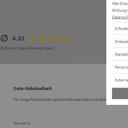
Alle Ein
Wirkung 
Datensch
Erforde
4.83
Analys
(4.83 von 5 bei 6 Bewertungen)
Market
Persona
Externe
Gute Akkulaufzeit
Für lange Partynächte optimal Akkuwechsel und weiter gehts
Werner K.