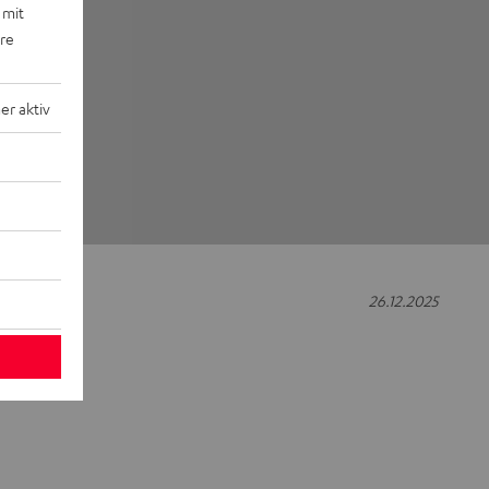
 mit
ere
r aktiv
26.12.2025