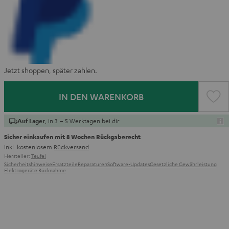
Jetzt shoppen, später zahlen.
IN DEN WARENKORB
, in 3 – 5 Werktagen bei dir
Auf Lager
Sicher einkaufen mit 8 Wochen Rückgaberecht
inkl. kostenlosem
Rückversand
Hersteller:
Teufel
Sicherheitshinweise
Ersatzteile
Reparaturen
Software-Updates
Gesetzliche Gewährleistung
Elektrogeräte Rücknahme