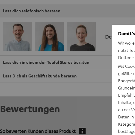
Lass dich telefonisch beraten
Damit‘s
Deine Kauf
Wir wolle
nutzt Te
Dritten -
Lass dich in einem der Teufel Stores beraten
Mit Cook
gefällt 
Lass Dich als Geschäftskunde beraten
Endgerät.
Grundeins
Empfehlu
Inhalte, 
Bewertungen
du der V
Daten in
Kategori
So bewerten Kunden dieses Produkt
bestätig