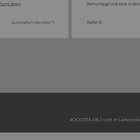
tung lesen
Demontage und eine ordent
Malte W.
(automatisch übersetzt *)
ROCKSTER AIR 2 nicht im Lieferumfa