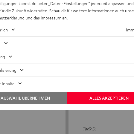
willigungen kannst du unter „Daten-Einstellungen“ jederzeit anpassen und
5
5
für die Zukunft widerrufen. Schau dir für weitere Informationen auch uns
utzerklärung
und das
Impressum
an.
4
1
3
0
rlich
Imme
2
0
e
1
0
ing
lisierung
17.03.2026
 Inhalte
Geile Akku
AUSWAHL ÜBERNEHMEN
ALLES AKZEPTIEREN
Nicht
Tarik D.