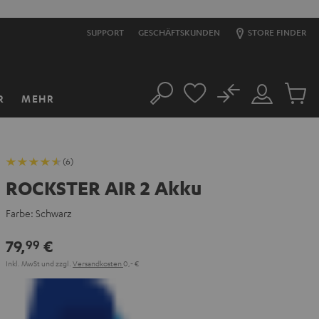
SUPPORT
GESCHÄFTSKUNDEN
STORE FINDER
No
R
MEHR
Suche
Mein
Artikel
Konto
im
Warenk
(6)
ROCKSTER AIR 2 Akku
Farbe:
Schwarz
79,
€
99
Inkl. MwSt
und zzgl.
Versandkosten
0,‐ €