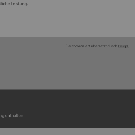
liche Leistung.
*
automatisiert übersetzt durch
DeepL
ng enthalten