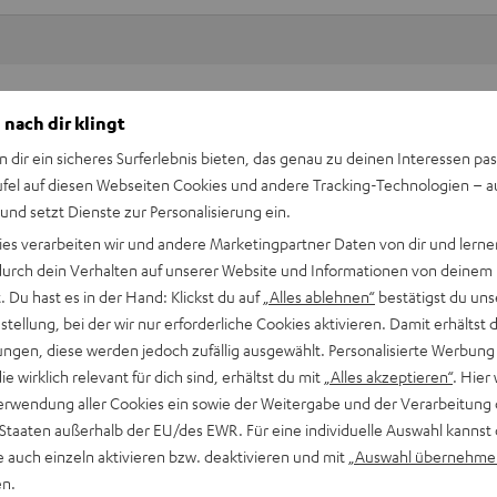
Keinen Store in der Nähe? Kein Problem,
 nach dir klingt
beratung
beraten dich auch persönlich am Telefo
n dir ein sicheres Surferlebnis bieten, das genau zu deinen Interessen pas
Hier Termin buchen
ufel auf diesen Webseiten Cookies und andere Tracking-Technologien – 
 und setzt Dienste zur Personalisierung ein.
ies verarbeiten wir und andere Marketingpartner Daten von dir und lernen
- durch dein Verhalten auf unserer Website und Informationen von deinem
 Du hast es in der Hand: Klickst du auf
„Alles ablehnen“
bestätigst du uns
tellung, bei der wir nur erforderliche Cookies aktivieren. Damit erhältst 
ngen, diese werden jedoch zufällig ausgewählt. Personalisierte Werbung
die wirklich relevant für dich sind, erhältst du mit
„Alles akzeptieren“
. Hier 
erwendung aller Cookies ein sowie der Weitergabe und der Verarbeitung 
 Staaten außerhalb der EU/des EWR. Für eine individuelle Auswahl kannst 
e auch einzeln aktivieren bzw. deaktivieren und mit
„Auswahl übernehme
en.