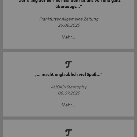
"Der Klang der Berliner Boliden hat uns voll und ganz
überzeugt…“
Frankfurter Allgemeine Zeitung
26.08.2025
Mehr...
„… macht unglaublich viel Spaß…“
AUDIO+Stereoplay
08.09.2025
Mehr...