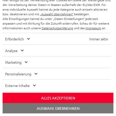
u
Hier willigst du der Verwendung aller Cookies ein sowie der Weitergabe und
der Verarbeitung deiner Daten in Staaten außerhalb der EU/des EWR. Für
Safety Booklet: ROCKSTER NEO
m
eine individuelle Auswahl kannst du jede Kategorie auch einzeln aktivieren
bzw. deaktivieren und mit
„Auswahl übernehmen“
bestätigen.
e
Quick Start Guide: ROCKSTER NEO
Alle Einwilligungen kannst du unter „Daten-Einstellungen“ jederzeit
n
anpassen und mit Wirkung für die Zukunft widerrufen. Schau dir für weitere
Informationen auch unsere
Datenschutzerklärung
und das
Impressum
an.
t
p
Teufel Go App - Apple App Store
Erforderlich
Immer aktiv
e
a
Teufel Go App - Google Play
z
g
Analyse
u
e
Marketing
m
.
P
Hilfe zu diesem Produkt
H
p
Personalisierung
r
e
r
o
Externe Inhalte
r
o
d
u
d
ALLES AKZEPTIEREN
I
Versandinfos
u
n
u
n
Chat
k
AUSWAHL ÜBERNEHMEN
t
starten
c
f