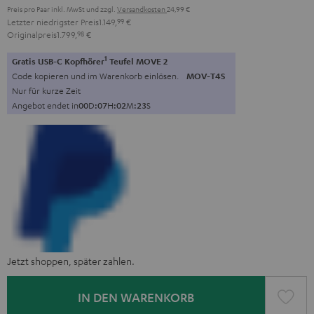
Preis pro Paar inkl. MwSt
und zzgl.
Versandkosten
24,99 €
Letzter niedrigster Preis
1.149,
99
€
Originalpreis
1.799,
98
€
1
Gratis USB-C Kopfhörer
Teufel MOVE 2
Code kopieren und im Warenkorb einlösen.
MOV-T4S
Nur für kurze Zeit
Angebot endet in
0
0
D
:
0
7
H
:
0
2
M
:
2
2
S
Jetzt shoppen, später zahlen.
IN DEN WARENKORB