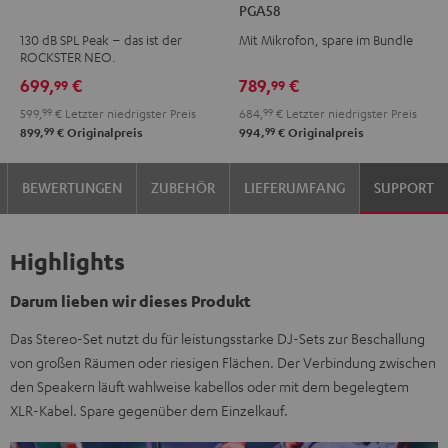
PGA58
Schwarz
+
130 dB SPL Peak – das ist der
Mit Mikrofon, spare im Bundle
Shure
ROCKSTER NEO.
PGA58
699,
€
789,
€
99
99
Schwarz
599,
99
€
Letzter niedrigster Preis
684,
99
€
Letzter niedrigster Preis
99
99
899,
€
Originalpreis
994,
€
Originalpreis
BEWERTUNGEN
ZUBEHÖR
LIEFERUMFANG
SUPPORT
Highlights
Darum lieben wir dieses Produkt
Das Stereo-Set nutzt du für leistungsstarke DJ-Sets zur Beschallung
von großen Räumen oder riesigen Flächen. Der Verbindung zwischen
den Speakern läuft wahlweise kabellos oder mit dem begelegtem
XLR-Kabel. Spare gegenüber dem Einzelkauf.