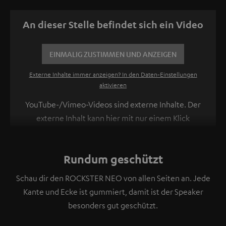
An dieser Stelle befindet sich ein Video
EINMALIG ZUSTIMMEN UND ANZEIGEN
Externe Inhalte immer anzeigen? In den Daten‑Einstellungen
aktivieren
YouTube-/Vimeo-Videos sind externe Inhalte. Der
externe Inhalt kann hier mit nur einem Klick
angezeigt werden. Mit dem Anklicken des Inhalts wird
zugestimmt, dass externe Inhalte angezeigt werden.
Rundum geschützt
Dabei können personenbezogene Daten an
Drittplattformen übermittelt werden.
Weitere
Schau dir den ROCKSTER NEO von allen Seiten an. Jede
Informationen sind in der Datenschutzerklärung
Kante und Ecke ist gummiert, damit ist der Speaker
unter I zu finden
.
besonders gut geschützt.