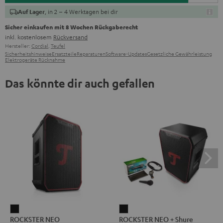
, in 2 – 4 Werktagen bei dir
Auf Lager
Sicher einkaufen mit 8 Wochen Rückgaberecht
inkl. kostenlosem
Rückversand
Hersteller:
Cordial
,
Teufel
Sicherheitshinweise
Ersatzteile
Reparaturen
Software-Updates
Gesetzliche Gewährleistung
Elektrogeräte Rücknahme
Das könnte dir auch gefallen
ROCKSTER
ROCKSTER
ROCKSTER NEO
ROCKSTER NEO + Shure
NEO
NEO