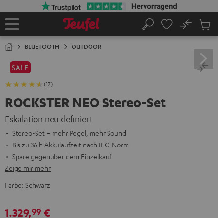
ZUM
NHALT
RINGEN
No
Abs
Startseite
Suche
Artike
im
BLUETOOTH
OUTDOOR
Waren
SALE
(17)
ROCKSTER NEO Stereo-Set
Eskalation neu definiert
Stereo-Set – mehr Pegel, mehr Sound
Bis zu 36 h Akkulaufzeit nach IEC-Norm
Spare gegenüber dem Einzelkauf
Zeige mir mehr
Farbe:
Schwarz
1.329,
€
99