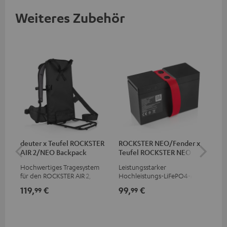
Weiteres Zubehör
deuter x Teufel ROCKSTER
ROCKSTER NEO/Fender x
RO
AIR 2/NEO Backpack
Teufel ROCKSTER NEO
Akku
Hochwertiges Tragesystem
Leistungsstarker
Sch
für den ROCKSTER AIR 2,
Hochleistungs-LiFePO4-Akku
RO
Fender x Teufel ROCKSTER AIR
mit Tiefentladeschutz für den
Teu
119,
€
99,
€
69
99
99
2, ROCKSTER NEO und
ROCKSTER NEO und Fender x
Bet
Fender x Teufel ROCKSTER
Teufel ROCKSTER NEO
Pro
NEO