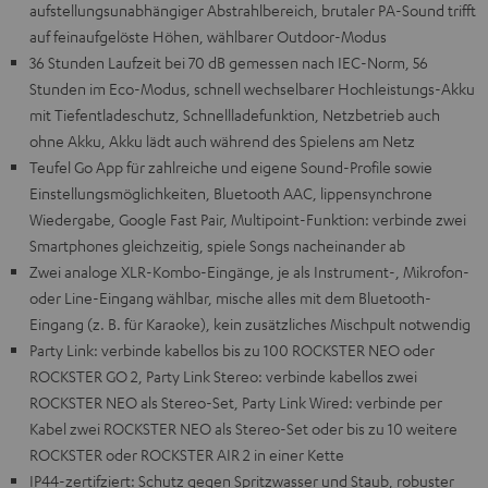
aufstellungsunabhängiger Abstrahlbereich, brutaler PA-Sound trifft
auf feinaufgelöste Höhen, wählbarer Outdoor-Modus
36 Stunden Laufzeit bei 70 dB gemessen nach IEC-Norm, 56
Stunden im Eco-Modus, schnell wechselbarer Hochleistungs-Akku
mit Tiefentladeschutz, Schnellladefunktion, Netzbetrieb auch
ohne Akku, Akku lädt auch während des Spielens am Netz
Teufel Go App für zahlreiche und eigene Sound-Profile sowie
Einstellungsmöglichkeiten, Bluetooth AAC, lippensynchrone
Wiedergabe, Google Fast Pair, Multipoint-Funktion: verbinde zwei
Smartphones gleichzeitig, spiele Songs nacheinander ab
Zwei analoge XLR-Kombo-Eingänge, je als Instrument-, Mikrofon-
oder Line-Eingang wählbar, mische alles mit dem Bluetooth-
Eingang (z. B. für Karaoke), kein zusätzliches Mischpult notwendig
Party Link: verbinde kabellos bis zu 100 ROCKSTER NEO oder
ROCKSTER GO 2, Party Link Stereo: verbinde kabellos zwei
ROCKSTER NEO als Stereo-Set, Party Link Wired: verbinde per
Kabel zwei ROCKSTER NEO als Stereo-Set oder bis zu 10 weitere
ROCKSTER oder ROCKSTER AIR 2 in einer Kette
IP44-zertifziert: Schutz gegen Spritzwasser und Staub, robuster