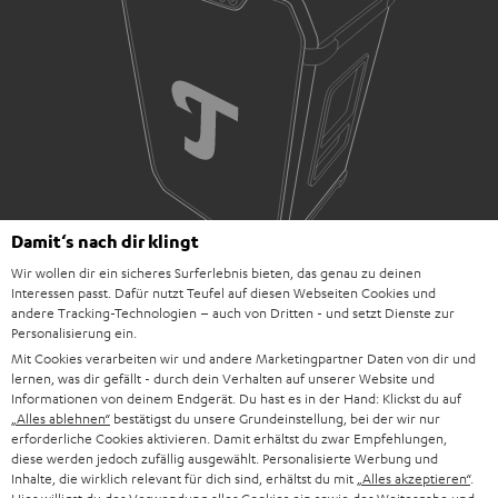
Damit‘s nach dir klingt
Wir wollen dir ein sicheres Surferlebnis bieten, das genau zu deinen
Interessen passt. Dafür nutzt Teufel auf diesen Webseiten Cookies und
andere Tracking-Technologien – auch von Dritten - und setzt Dienste zur
Downloads und Service
Personalisierung ein.
Mit Cookies verarbeiten wir und andere Marketingpartner Daten von dir und
lernen, was dir gefällt - durch dein Verhalten auf unserer Website und
D
Informationen von deinem Endgerät. Du hast es in der Hand: Klickst du auf
Quick Start Guide: ROCKSTER NEO
„Alles ablehnen“
bestätigst du unsere Grundeinstellung, bei der wir nur
o
erforderliche Cookies aktivieren. Damit erhältst du zwar Empfehlungen,
Konformitätserklärung: ROCKSTER NEO
diese werden jedoch zufällig ausgewählt. Personalisierte Werbung und
k
Inhalte, die wirklich relevant für dich sind, erhältst du mit
„Alles akzeptieren“
.
Bedienungsanleitung: ROCKSTER NEO