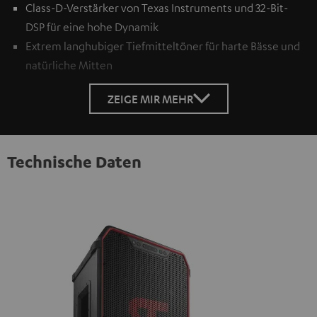
Class-D-Verstärker von Texas Instruments und 32-Bit-
DSP für eine hohe Dynamik
Extrem langhubiger Tiefmitteltöner für harte Bässe und
natürliche Mitten
ZEIGE MIR MEHR
Technische Daten