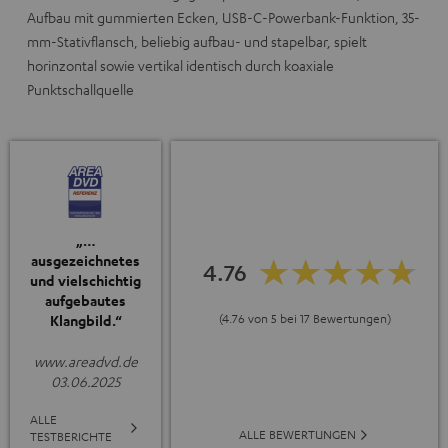
Aufbau mit gummierten Ecken, USB-C-Powerbank-Funktion, 35-
mm-Stativflansch, beliebig aufbau- und stapelbar, spielt
horinzontal sowie vertikal identisch durch koaxiale
Punktschallquelle
„…
ausgezeichnetes
4.76
und vielschichtig
aufgebautes
(4.76 von 5 bei 17 Bewertungen)
Klangbild.“
www.areadvd.de
03.06.2025
ALLE
ALLE BEWERTUNGEN
TESTBERICHTE