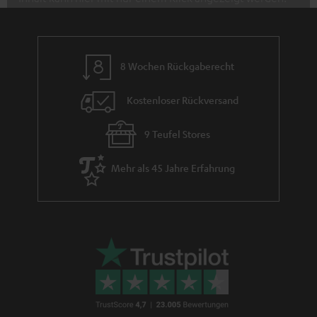
Mit dem Anklicken des Inhalts wird zugestimmt, dass
externe Inhalte angezeigt werden. Dabei können
personenbezogene Daten an Drittplattformen
8 Wochen Rückgaberecht
übermittelt werden.
Weitere Informationen sind in der
Datenschutzerklärung unter I zu finden
.
Kostenloser Rückversand
9 Teufel Stores
Mehr als 45 Jahre Erfahrung