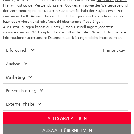
Hier willigst du der Verwendung aller Cookies ein sowie der Weitergabe und
KOPFHÖRER
der Verarbeitung deiner Daten in Staaten außerhalb der EU/des EWR. Für
NIEDERLANDE
BLOG
eine individuelle Auswahl kannst du jede Kategorie auch einzeln aktivieren
BLUETOOTH-KOPFHÖRER
bzw. deaktivieren und mit
„Auswahl übernehmen“
bestätigen.
NEWSLETTER
Alle Einwilligungen kannst du unter „Daten-Einstellungen“ jederzeit
BELGIEN
anpassen und mit Wirkung für die Zukunft widerrufen. Schau dir für weitere
STEREOANLAGEN
STORES
Informationen auch unsere
Datenschutzerklärung
und das
Impressum
an.
FRANKREICH
LAUTSPRECHER
Erforderlich
Immer aktiv
DEINE VORTEILE BEI TEUFEL
POLEN
ULTIMA-SERIE
Analyse
TEUFEL STORY
IN-EAR-KOPFHÖRER
SPANIEN
UNSER MANAGEMENT
Marketing
FANSHOP
NACHHALTIGKEIT
Personalisierung
ITALIEN
NEUHEITEN
Technische Änderungen, Tippfehler und Irrtum vorbehalten. Das auf unseren
Chat
UNSERE WERTE
Externe Inhalte
starten
Fotos abgebildete Zubehör ist nicht im Lieferumfang enthalten. Etwaige
USA
Entsorgungsgebühren für Batterien sind im Preis inbegriffen.
BILDUNGSRABATT
ALLES AKZEPTIEREN
©2026 Lautsprecher Teufel GmbH - All rights reserved.
JETZT VORFÜHRTERMIN BUCHEN
WEITERE LÄNDER
GESCHENKGUTSCHEIN
AUSWAHL ÜBERNEHMEN