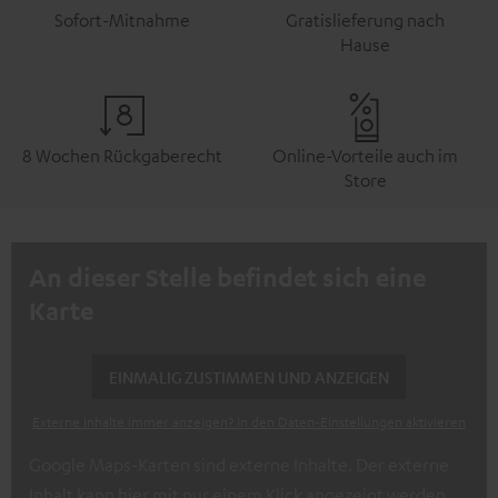
Sofort-Mitnahme
Gratislieferung nach
Hause
8 Wochen Rückgaberecht
Online-Vorteile auch im
Store
An dieser Stelle befindet sich eine
Karte
EINMALIG ZUSTIMMEN UND ANZEIGEN
Externe Inhalte immer anzeigen? In den Daten‑Einstellungen aktivieren
Google Maps-Karten sind externe Inhalte. Der externe
Inhalt kann hier mit nur einem Klick angezeigt werden.