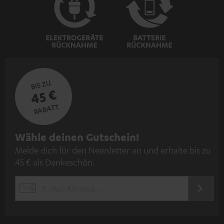
BIS ZU
45 €
RABATT
N
Wähle deinen Gutschein!
Melde dich für den Newsletter an und erhalte bis zu
e
45 € als Dankeschön.
w
s
JETZT
EMAIL
l
ANME
WIDGET
e