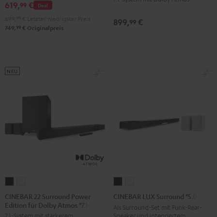
619,
€
Atmos
Atmos
99
Deal
Atmos
Atmos
"4.1-
"4.1-
699,
99
€
Letzter niedrigster Preis
899,
€
99
"7.1-
"7.1-
Set"
Set"
99
749,
€
Originalpreis
Set"
Set"
Schwarz
Weiß
Schwarz
Weiß
NEU
CINEBAR
CINEBAR
CINEBAR
CINEBAR
22
22
LUX
LUX
CINEBAR 22 Surround Power
CINEBAR LUX Surround "5.0-Set"
Edition für Dolby Atmos "7.1-Set"
Surround
Surround
Surround
Surround
Als Surround-Set mit Funk-Rear-
Speaker und integriertem
7.1-System mit stärkerem
Power
Power
"5.0-
"5.0-