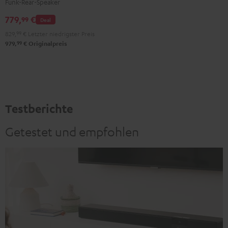
Funk-Rear-Speaker
Set"
Set"
779,
€
Schwarz
Weiß
99
Deal
829,
99
€
Letzter niedrigster Preis
99
979,
€
Originalpreis
Testberichte
Getestet und empfohlen