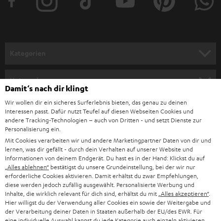
e
r
a
n
Kategorien
m
HEIMKINO
e
Unternehmen
Damit‘s nach dir klingt
l
HEIMKINO-KOMPLETTANLAGEN
Wir wollen dir ein sicheres Surferlebnis bieten, das genau zu deinen
SUPPORT
d
Teufel Onlineshops
Interessen passt. Dafür nutzt Teufel auf diesen Webseiten Cookies und
SOUNDBAR
andere Tracking-Technologien – auch von Dritten - und setzt Dienste zur
u
KARRIERE
Personalisierung ein.
DEUTSCHLAND
n
Mit Cookies verarbeiten wir und andere Marketingpartner Daten von dir und
HIFI-LAUTSPRECHER
PRESSE & MARKETING
lernen, was dir gefällt - durch dein Verhalten auf unserer Website und
g
ÖSTERREICH
Informationen von deinem Endgerät. Du hast es in der Hand: Klickst du auf
SMART HOME
„Alles ablehnen“
bestätigst du unsere Grundeinstellung, bei der wir nur
GESCHÄFTSKUNDEN
erforderliche Cookies aktivieren. Damit erhältst du zwar Empfehlungen,
SCHWEIZ
BLUETOOTH-LAUTSPRECHER
diese werden jedoch zufällig ausgewählt. Personalisierte Werbung und
PARTNERPROGRAMM
Inhalte, die wirklich relevant für dich sind, erhältst du mit
„Alles akzeptieren“
.
Hier willigst du der Verwendung aller Cookies ein sowie der Weitergabe und
KOPFHÖRER
NIEDERLANDE
BLOG
der Verarbeitung deiner Daten in Staaten außerhalb der EU/des EWR. Für
eine individuelle Auswahl kannst du jede Kategorie auch einzeln aktivieren