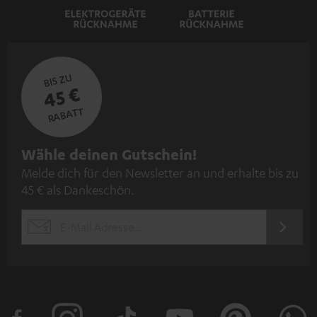
BIS ZU
45 €
RABATT
N
Wähle deinen Gutschein!
Melde dich für den Newsletter an und erhalte bis zu
e
45 € als Dankeschön.
w
s
JETZT
EMAIL
l
ANME
WIDGET
e
t
t