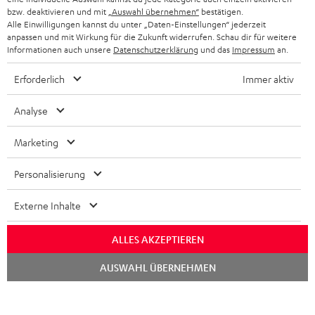
BLUETOOTH-KOPFHÖRER
bzw. deaktivieren und mit
„Auswahl übernehmen“
bestätigen.
NEWSLETTER
Alle Einwilligungen kannst du unter „Daten-Einstellungen“ jederzeit
BELGIEN
anpassen und mit Wirkung für die Zukunft widerrufen. Schau dir für weitere
STEREOANLAGEN
STORES
Informationen auch unsere
Datenschutzerklärung
und das
Impressum
an.
FRANKREICH
LAUTSPRECHER
Erforderlich
Immer aktiv
DEINE VORTEILE BEI TEUFEL
POLEN
ULTIMA-SERIE
TEUFEL STORY
Analyse
IN-EAR-KOPFHÖRER
SPANIEN
UNSER MANAGEMENT
Marketing
FANSHOP
NACHHALTIGKEIT
Personalisierung
ITALIEN
NEUHEITEN
Technische Änderungen, Tippfehler und Irrtum vorbehalten. Das auf unseren
UNSERE WERTE
Externe Inhalte
Fotos abgebildete Zubehör ist nicht im Lieferumfang enthalten. Etwaige
USA
Entsorgungsgebühren für Batterien sind im Preis inbegriffen.
BILDUNGSRABATT
ALLES AKZEPTIEREN
©2026 Lautsprecher Teufel GmbH - All rights reserved.
WEITERE LÄNDER
Chat
GESCHENKGUTSCHEIN
AUSWAHL ÜBERNEHMEN
starten
Impressum
AGB
Datenschutz
Daten-Einstellungen
EU Data Act
BARRIEREFREIHEIT
Vertrag widerrufen