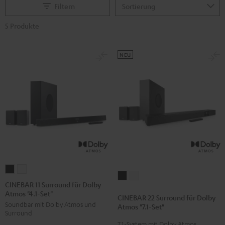
Filtern
5 Produkte
NEU
CINEBAR
CINEBAR
CINEBAR
CINEBAR
11
11
CINEBAR 11 Surround für Dolby
22
22
Atmos "4.1-Set"
Surround
Surround
CINEBAR 22 Surround für Dolby
Surround
Surround
Soundbar mit Dolby Atmos und
für
für
Atmos "7.1-Set"
für
für
Surround
Dolby
Dolby
7.1-System mit Dolby Atmos
Dolby
Dolby