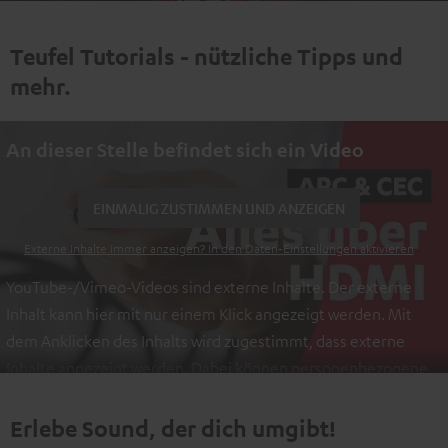
Teufel Tutorials - nützliche Tipps und
mehr.
An dieser Stelle befindet sich ein Video
EINMALIG ZUSTIMMEN UND ANZEIGEN
Externe Inhalte immer anzeigen? In den Daten‑Einstellungen aktivieren
YouTube-/Vimeo-Videos sind externe Inhalte. Der externe
Inhalt kann hier mit nur einem Klick angezeigt werden. Mit
dem Anklicken des Inhalts wird zugestimmt, dass externe
Inhalte angezeigt werden. Dabei können personenbezogene
Daten an Drittplattformen übermittelt werden.
Weitere
Informationen sind in der Datenschutzerklärung unter I zu
Erlebe Sound, der dich umgibt!