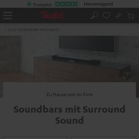
ZUM
NHALT
RINGEN
No
Abs
Startseite
Suche
Artike
im
ALLE SOUNDBARS PRODUKTE
Waren
Zu Hause wie im Kino
Soundbars mit Surround
Sound