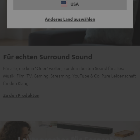
USA
Anderes Land auswählen
Für echten Surround Sound
Für alle, die kein "Oder" wollen, sondern besten Sound für alles:
Musik, Film, TV, Gaming, Streaming, YouTube & Co. Pure Leidenschaft
für den Klang.
Zu den Produkten
Lautsprecher für Fernseher