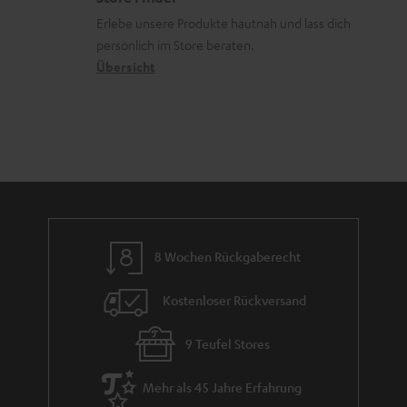
k
d
ü
r
d
Erlebe unsere Produkte hautnah und lass dich
o
a
c
a
persönlich im Store beraten.
n
t
k
Übersicht
n
e
n
t
n
a
i
h
e
m
e
8 Wochen Rückgaberecht
Kostenloser Rückversand
9 Teufel Stores
Mehr als 45 Jahre Erfahrung