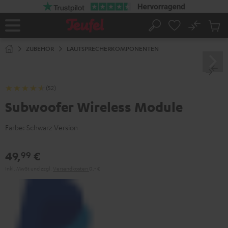
ZUM
NHALT
RINGEN
No
Abs
Startseite
Suche
Artike
im
ZUBEHÖR
LAUTSPRECHERKOMPONENTEN
Waren
(52)
Subwoofer Wireless Module
Farbe:
Schwarz Version
49,
€
99
Inkl. MwSt
und zzgl.
Versandkosten
0,‐ €