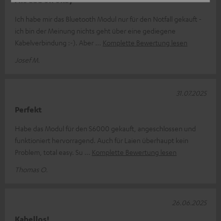
Als add on okay
Ich habe mir das Bluetooth Modul nur für den Notfall gekauft -
ich bin der Meinung nichts geht über eine gediegene
Kabelverbindung :-). Aber
Komplette Bewertung lesen
Josef M.
31.07.2025
Perfekt
Habe das Modul für den S6000 gekauft, angeschlossen und
funktioniert hervorragend. Auch für Laien überhaupt kein
Problem, total easy. Su
Komplette Bewertung lesen
Thomas O.
26.06.2025
Kabellos!