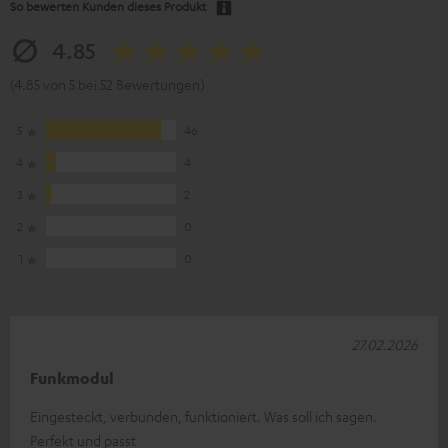
So bewerten Kunden dieses Produkt
4.85
(4.85 von 5 bei 52 Bewertungen)
5
46
4
4
3
2
2
0
1
0
27.02.2026
Funkmodul
Eingesteckt, verbunden, funktioniert. Was soll ich sagen.
Perfekt und passt