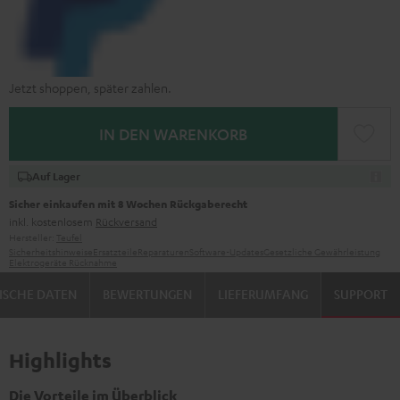
Jetzt shoppen, später zahlen.
IN DEN WARENKORB
Auf Lager
Sicher einkaufen mit 8 Wochen Rückgaberecht
inkl. kostenlosem
Rückversand
Hersteller:
Teufel
Sicherheitshinweise
Ersatzteile
Reparaturen
Software-Updates
Gesetzliche Gewährleistung
Elektrogeräte Rücknahme
ISCHE DATEN
BEWERTUNGEN
LIEFERUMFANG
SUPPORT
Highlights
Die Vorteile im Überblick