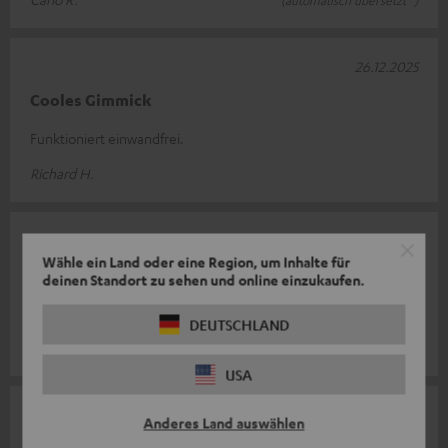
(automatisch übersetzt *)
26.12.2025
Cooles Gimmick
Funktioniert einwandfrei.
Richard H.
09.12.2025
Wähle ein Land oder eine Region, um Inhalte für
Einfach nur gut
deinen Standort zu sehen und online einzukaufen.
Top
DEUTSCHLAND
Gerd E.
USA
10.09.2025
Anderes Land auswählen