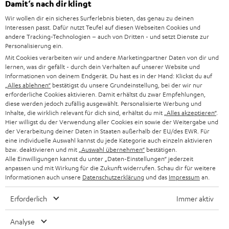
SUPPORT
Damit‘s nach dir klingt
d
Teufel Onlineshops
Wir wollen dir ein sicheres Surferlebnis bieten, das genau zu deinen
SOUNDBAR
u
KARRIERE
Interessen passt. Dafür nutzt Teufel auf diesen Webseiten Cookies und
DEUTSCHLAND
n
andere Tracking-Technologien – auch von Dritten - und setzt Dienste zur
HIFI-LAUTSPRECHER
Personalisierung ein.
PRESSE & MARKETING
g
Mit Cookies verarbeiten wir und andere Marketingpartner Daten von dir und
ÖSTERREICH
SMART HOME
lernen, was dir gefällt - durch dein Verhalten auf unserer Website und
GESCHÄFTSKUNDEN
Informationen von deinem Endgerät. Du hast es in der Hand: Klickst du auf
„Alles ablehnen“
bestätigst du unsere Grundeinstellung, bei der wir nur
SCHWEIZ
BLUETOOTH-LAUTSPRECHER
PARTNERPROGRAMM
erforderliche Cookies aktivieren. Damit erhältst du zwar Empfehlungen,
diese werden jedoch zufällig ausgewählt. Personalisierte Werbung und
KOPFHÖRER
Inhalte, die wirklich relevant für dich sind, erhältst du mit
„Alles akzeptieren“
.
NIEDERLANDE
BLOG
Hier willigst du der Verwendung aller Cookies ein sowie der Weitergabe und
der Verarbeitung deiner Daten in Staaten außerhalb der EU/des EWR. Für
BLUETOOTH-KOPFHÖRER
NEWSLETTER
eine individuelle Auswahl kannst du jede Kategorie auch einzeln aktivieren
BELGIEN
bzw. deaktivieren und mit
„Auswahl übernehmen“
bestätigen.
STEREOANLAGEN
Alle Einwilligungen kannst du unter „Daten-Einstellungen“ jederzeit
STORES
anpassen und mit Wirkung für die Zukunft widerrufen. Schau dir für weitere
FRANKREICH
LAUTSPRECHER
Informationen auch unsere
Datenschutzerklärung
und das
Impressum
an.
DEINE VORTEILE BEI TEUFEL
Erforderlich
Immer aktiv
POLEN
ULTIMA-SERIE
TEUFEL STORY
Analyse
IN-EAR-KOPFHÖRER
SPANIEN
UNSER MANAGEMENT