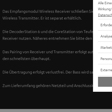
Alle Ein
Wirkung 
Das Empfangsmodul Wireless Receiver schließen Sie an den Su
Datensch
Wireless Transmitter. Er ist separat erhältlich.
Erforde
Die DecoderStation 6 und die CoreStation von Teufel haben de
Analys
Receiver nutzen. Näheres entnehmen Sie bitte den entsprech
Market
Das Pairing von Receiver und Transmitter erfolgt automatisch
den schnellsten überhaupt.
Persona
Externe
Die Übertragung erfolgt verlustfrei. Der Bass wird sauber, pr
Zum Lieferumfang gehören Netzteil und Anschlusskabel zum An