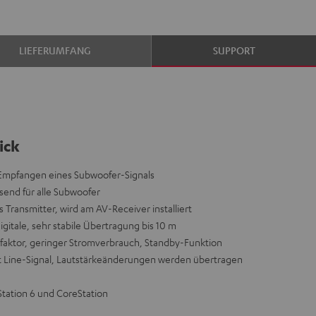
LIEFERUMFANG
SUPPORT
ick
mpfangen eines Subwoofer-Signals
ssend für alle Subwoofer
Transmitter, wird am AV-Receiver installiert
digitale, sehr stabile Übertragung bis 10 m
rmfaktor, geringer Stromverbrauch, Standby-Funktion
t Line-Signal, Lautstärkeänderungen werden übertragen
tation 6 und CoreStation