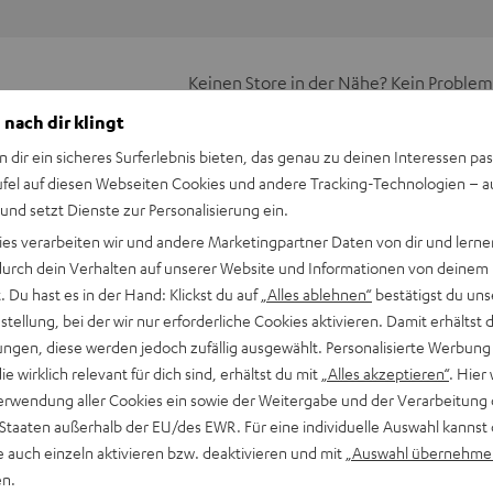
Keinen Store in der Nähe? Kein Problem,
beratung
beraten dich auch persönlich am Telefo
 nach dir klingt
Hier Termin buchen
n dir ein sicheres Surferlebnis bieten, das genau zu deinen Interessen pas
ufel auf diesen Webseiten Cookies und andere Tracking-Technologien – 
 und setzt Dienste zur Personalisierung ein.
ies verarbeiten wir und andere Marketingpartner Daten von dir und lernen
- durch dein Verhalten auf unserer Website und Informationen von deinem
 Du hast es in der Hand: Klickst du auf
„Alles ablehnen“
bestätigst du uns
tellung, bei der wir nur erforderliche Cookies aktivieren. Damit erhältst 
ngen, diese werden jedoch zufällig ausgewählt. Personalisierte Werbung
er Bedeutung für die Gesamtklangqualität eines Heimkino-Sets.
die wirklich relevant für dich sind, erhältst du mit
„Alles akzeptieren“
. Hier 
Subwoofer dort, wo eine optimale Klangqualität erreicht wird.
erwendung aller Cookies ein sowie der Weitergabe und der Verarbeitung 
 Staaten außerhalb der EU/des EWR. Für eine individuelle Auswahl kannst 
e auch einzeln aktivieren bzw. deaktivieren und mit
„Auswahl übernehme
es Ausprobieren der entsprechenden Standorte. Nur so lassen s
en.
 Abhilfe.