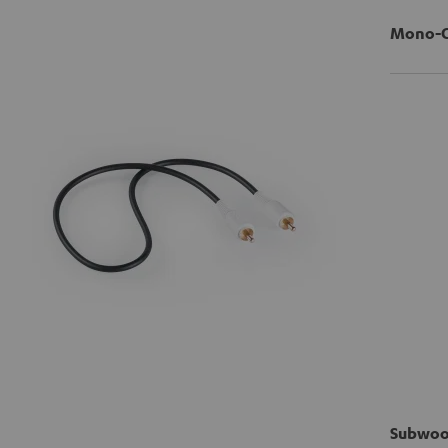
Mono-Ci
Subwoof