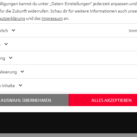
willigungen kannst du unter „Daten-Einstellungen“ jederzeit anpassen und
für die Zukunft widerrufen. Schau dir für weitere Informationen auch uns
bwoofer-Eingang. Das Netzteil stecken Sie in eine vorhandene S
utzerklärung
und das
Impressum
an.
rlich
Imme
n Subwoofer Wireless Transmitter bereits integriert. Sie können
e
enden Geräteanleitungen.
ing
 in Sekunden. Mit weniger als 20 ms Verzögerung bei der Audio-Ü
lisierung
 Inhalte
äzise und mit hoher Impulstreue wiedergegeben. Testen Sie den S
AUSWAHL ÜBERNEHMEN
ALLES AKZEPTIEREN
schluss am AV-Receiver. Transmitter und Receiver sind auch al