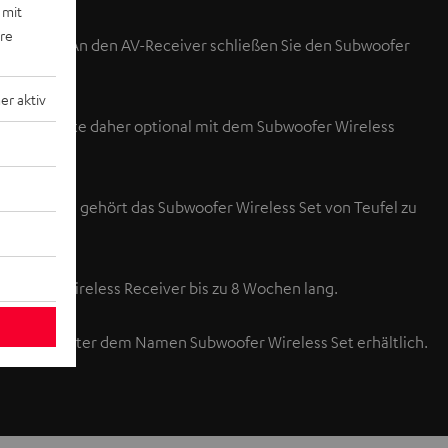
 mit
ere
teckdose. An den AV-Receiver schließen Sie den Subwoofer
r aktiv
 diese Geräte daher optional mit dem Subwoofer Wireless
bertragung gehört das Subwoofer Wireless Set von Teufel zu
ubwoofer Wireless Receiver bis zu 8 Wochen lang.
s Bundle unter dem Namen Subwoofer Wireless Set erhältlich.