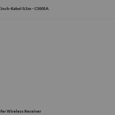
nch-Kabel 0.5m - C3005A
er Wireless Receiver