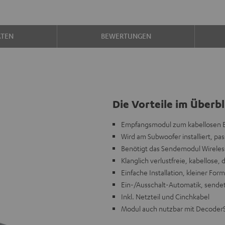
ATEN
BEWERTUNGEN
Die Vorteile im Überbl
Empfangsmodul zum kabellosen E
Wird am Subwoofer installiert, pa
Benötigt das Sendemodul Wireless 
Klanglich verlustfreie, kabellose, 
Einfache Installation, kleiner Fo
Ein-/Ausschalt-Automatik, sende
Inkl. Netzteil und Cinchkabel
Modul auch nutzbar mit DecoderS