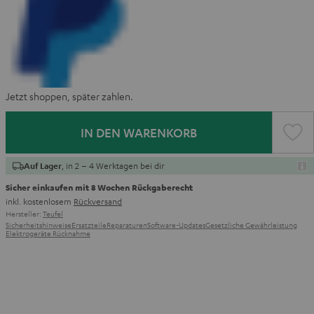
Jetzt shoppen, später zahlen.
IN DEN WARENKORB
, in 2 – 4 Werktagen bei dir
Auf Lager
Sicher einkaufen mit 8 Wochen Rückgaberecht
inkl. kostenlosem
Rückversand
Hersteller:
Teufel
Sicherheitshinweise
Ersatzteile
Reparaturen
Software-Updates
Gesetzliche Gewährleistung
Elektrogeräte Rücknahme