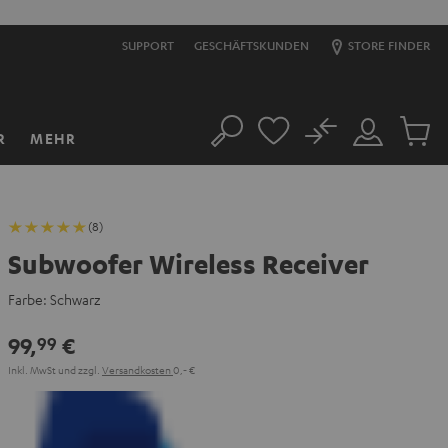
SUPPORT
GESCHÄFTSKUNDEN
STORE FINDER
No
R
MEHR
Suche
Mein
Artikel
Konto
im
Warenk
(8)
Subwoofer Wireless Receiver
Farbe:
Schwarz
99,
€
99
Inkl. MwSt
und zzgl.
Versandkosten
0,‐ €