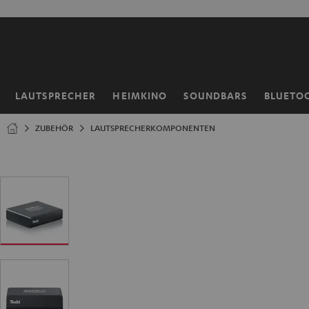
ZUM
NHALT
RINGEN
LAUTSPRECHER
HEIMKINO
SOUNDBARS
BLUETO
Startseite
ZUBEHÖR
LAUTSPRECHERKOMPONENTEN