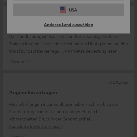
USA
11.09.2025
Gut
Anderes Land auswählen
Die Handhabung ist etwas umständlich aber es geht. Beim
Training komme ich bei einer bestimmten Übung immer an den
Knopf zur Lautstärkenregu
Komplette Bewertung lesen
Susanne N.
19.08.2025
Angenehm zu tragen
Meine bisherigen InEar Kopfhörer haben nach ein bis zwei
Stunden Tragen immer einen unangenehmen bis
schmerzhaften Druck in der Gehörmuschel
Komplette Bewertung lesen
Marcus D.