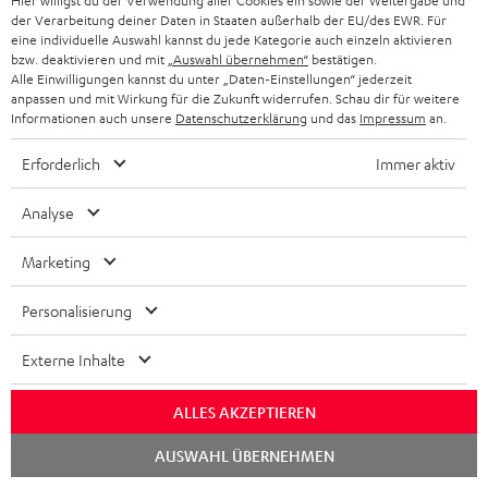
Hier willigst du der Verwendung aller Cookies ein sowie der Weitergabe und
Mehr...
der Verarbeitung deiner Daten in Staaten außerhalb der EU/des EWR. Für
eine individuelle Auswahl kannst du jede Kategorie auch einzeln aktivieren
bzw. deaktivieren und mit
„Auswahl übernehmen“
bestätigen.
Alle Einwilligungen kannst du unter „Daten-Einstellungen“ jederzeit
anpassen und mit Wirkung für die Zukunft widerrufen. Schau dir für weitere
Informationen auch unsere
Datenschutzerklärung
und das
Impressum
an.
Erforderlich
Immer aktiv
„… sehr klare Stimmqualität …“
Analyse
www.gamezgeneration.de
18.02.2021
Marketing
Mehr...
Personalisierung
Externe Inhalte
ALLES AKZEPTIEREN
Chat
AUSWAHL ÜBERNEHMEN
„… überzeugt mit ausgewogenem Klang …“
starten