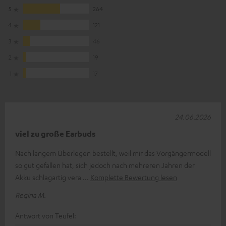
5
264
4
121
3
46
2
19
1
17
24.06.2026
viel zu große Earbuds
Nach langem Überlegen bestellt, weil mir das Vorgängermodell
so gut gefallen hat, sich jedoch nach mehreren Jahren der
Akku schlagartig vera
Komplette Bewertung lesen
Regina M.
Antwort von Teufel: