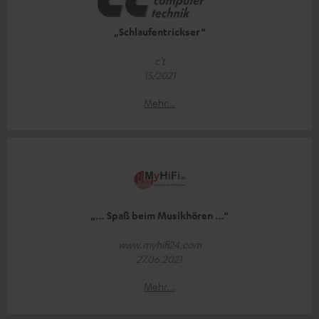
„Schlaufentrickser“
c't
15/2021
Mehr...
„… Spaß beim Musikhören …“
www.myhifi24.com
27.06.2021
Mehr...