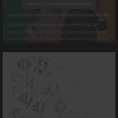
EINMALIG ZUSTIMMEN UND ANZEIGEN
Externe Inhalte immer anzeigen? In den Daten‑Einstellungen aktivieren
YouTube-/Vimeo-Videos sind externe Inhalte. Der
externe Inhalt kann hier mit nur einem Klick angezeigt
werden. Mit dem Anklicken des Inhalts wird zugestimmt,
dass externe Inhalte angezeigt werden. Dabei können
personenbezogene Daten an Drittplattformen
übermittelt werden.
Weitere Informationen sind in der
Datenschutzerklärung unter I zu finden
.