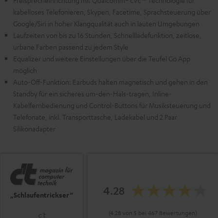
Freisprecheinrichtung mit Qualcomm® cVc™ Technologie für
kabelloses Telefonieren, Skypen, Facetime, Sprachsteuerung über
Google/Siri in hoher Klangqualität auch in lauten Umgebungen
Laufzeiten von bis zu 16 Stunden, Schnellladefunktion, zeitlose,
urbane Farben passend zu jedem Style
Equalizer und weitere Einstellungen über die Teufel Go App
möglich
Auto-Off-Funktion: Earbuds halten magnetisch und gehen in den
Standby für ein sicheres um-den-Hals-tragen, Inline-
Kabelfernbedienung und Control-Buttons für Musiksteuerung und
Telefonate, inkl. Transporttasche, Ladekabel und 2 Paar
Silikonadapter
4.28
„Schlaufentrickser“
(4.28 von 5 bei 467 Bewertungen)
c't