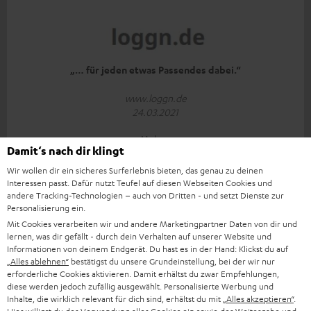
„… für jeden etwas Passendes dabei.“
www.loggn.de
24.03.2021
Mehr...
Damit‘s nach dir klingt
Wir wollen dir ein sicheres Surferlebnis bieten, das genau zu deinen
Interessen passt. Dafür nutzt Teufel auf diesen Webseiten Cookies und
andere Tracking-Technologien – auch von Dritten - und setzt Dienste zur
Personalisierung ein.
Mit Cookies verarbeiten wir und andere Marketingpartner Daten von dir und
lernen, was dir gefällt - durch dein Verhalten auf unserer Website und
„Chapeau!“
Informationen von deinem Endgerät. Du hast es in der Hand: Klickst du auf
„Alles ablehnen“
bestätigst du unsere Grundeinstellung, bei der wir nur
erforderliche Cookies aktivieren. Damit erhältst du zwar Empfehlungen,
www.pctipp.ch
diese werden jedoch zufällig ausgewählt. Personalisierte Werbung und
08.03.2021
Inhalte, die wirklich relevant für dich sind, erhältst du mit
„Alles akzeptieren“
.