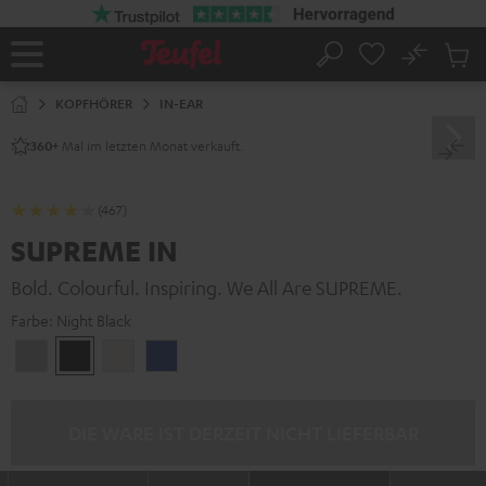
ZUM
NHALT
RINGEN
No
Abs
Startseite
Suche
Artike
im
KOPFHÖRER
IN-EAR
Waren
Mal im letzten Monat verkauft.
360+
(467)
SUPREME IN
Bold. Colourful. Inspiring. We All Are SUPREME.
Farbe:
Night Black
Moon
Night
Sand
Space
Gray
Black
White
Blue
DIE WARE IST DERZEIT NICHT LIEFERBAR