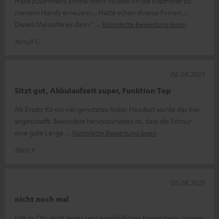
Hallo zusammen! Einmal mehr musste ich die Kopfhörer zu
meinem Handy erneuern... Hatte schon diverse Firmen...
Dieses Mal sollte es dann "
Komplette Bewertung lesen
Arnulf G.
06.08.2025
Sitzt gut, Akkulaufzeit super, Funktion Top
Als Ersatz für ein viel genutztes Anker Headset wurde das hier
angeschafft. Besonders hervorzuheben ist, dass die Schnur
eine gute Länge
Komplette Bewertung lesen
Marc F.
05.08.2025
nicht noch mal
hält im Ohr nicht leider sehr empfindliches tragen beim Joggen