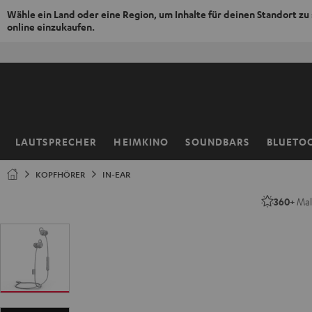
Wähle ein Land oder eine Region, um Inhalte für deinen Standort zu
online einzukaufen.
ZUM
50% V
NHALT
RINGEN
LAUTSPRECHER
HEIMKINO
SOUNDBARS
BLUETO
Startseite
KOPFHÖRER
IN-EAR
360+
Mal