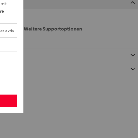
 mit
ere
 wir
n.
Weitere Supportoptionen
r aktiv