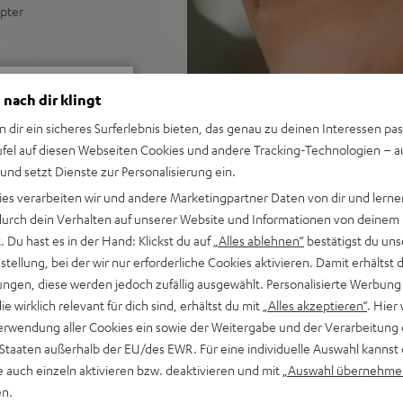
apter
 nach dir klingt
n dir ein sicheres Surferlebnis bieten, das genau zu deinen Interessen pas
ufel auf diesen Webseiten Cookies und andere Tracking-Technologien – 
 und setzt Dienste zur Personalisierung ein.
ei 467 Bewertungen)
ies verarbeiten wir und andere Marketingpartner Daten von dir und lernen
- durch dein Verhalten auf unserer Website und Informationen von deinem
 Du hast es in der Hand: Klickst du auf
„Alles ablehnen“
bestätigst du uns
WERTUNGEN
tellung, bei der wir nur erforderliche Cookies aktivieren. Damit erhältst 
ngen, diese werden jedoch zufällig ausgewählt. Personalisierte Werbung
die wirklich relevant für dich sind, erhältst du mit
„Alles akzeptieren“
. Hier 
erwendung aller Cookies ein sowie der Weitergabe und der Verarbeitung 
 Staaten außerhalb der EU/des EWR. Für eine individuelle Auswahl kannst 
e auch einzeln aktivieren bzw. deaktivieren und mit
„Auswahl übernehme
en.