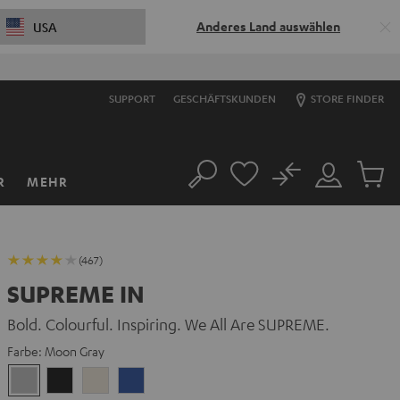
Anderes Land auswählen
USA
S
SUPPORT
GESCHÄFTSKUNDEN
STORE FINDER
No
R
MEHR
Suche
Mein
Artikel
Konto
im
Warenk
(467)
SUPREME IN
Bold. Colourful. Inspiring. We All Are SUPREME.
Farbe:
Moon Gray
Moon
Night
Sand
Space
Gray
Black
White
Blue