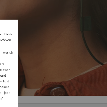
st. Dafür
auch von
, was dir
ere
du zwar
 und
willigst
deiner
du jede
n“