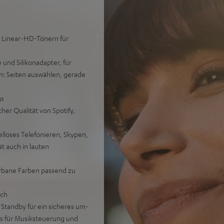
m Linear-HD-Tönern für
 und Silikonadapter, für
en: Seiten auswählen, gerade
gs
er Qualität von Spotify,
lloses Telefonieren, Skypen,
t auch in lauten
 urbane Farben passend zu
ich
Standby für ein sicheres um-
s für Musiksteuerung und