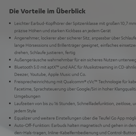
Die Vorteile im Überblick
Leichter Earbud-Kopfhörer der Spitzenklasse mit großen 10,7 m
präzise Höhen und starken Kickbass an jedem Gerät
Angenehmer, lockerer aber sicherer Sitz, anpassbar über Schlaufe
lange Hörsessions und Brillenträger geeignet, einfaches einsetz
drehen, Schlaufe justieren, fertig
Außengeräusche wahrnehmbar für ein sicheres Nutzen unterwe
Bluetooth 5.0 mit aptX™ und AAC für Musikstreaming in CD-ähnlich
Deezer, Youtube, Apple Music und Co.
Freisprecheinrichtung mit Qualcomm® cVc™ Technologie für kabe
Facetime, Sprachsteuerung über Google/Siri in hoher Klangqualitä
Umgebungen
Laufzeiten von bis zu 16 Stunden, Schnellladefunktion, zeitlose,
jedem Style
Equalizer und weitere Einstellungen über die Teufel Go App mögl
Auto-Off-Funktion: Earbuds halten magnetisch und gehen in den 
den-Hals-tragen, Inline-Kabelfernbedienung und Control-Button