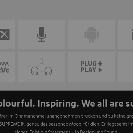
olourful. Inspiring. We all are 
hörer im Ohr manchmal unangenehmen drücken und du keine gr
 SUPREME IN genau das passende Model für dich. Er liegt sanft im
sicher. Er ist ein Statement – in Design und Sound.