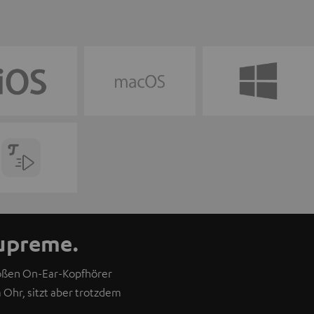
supreme.
oßen On-Ear-Kopfhörer
 Ohr, sitzt aber trotzdem