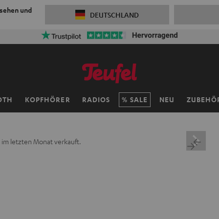
 sehen und
DEUTSCHLAND
ersandkosten sparen mit
VKF-72F
06
D
:
11
H
:
18
M
:
07
OTH
KOPFHÖRER
RADIOS
SALE
NEU
ZUBEHÖ
 im letzten Monat verkauft.