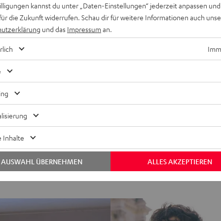
willigungen kannst du unter „Daten-Einstellungen“ jederzeit anpassen und
für die Zukunft widerrufen. Schau dir für weitere Informationen auch uns
utzerklärung
und das
Impressum
an.
Keinen Store in der Nähe? Kein Problem,
beratung
beraten dich auch persönlich am Telefo
rlich
Imme
Hier Termin buchen
e
ing
lisierung
 Inhalte
AUSWAHL ÜBERNEHMEN
ALLES AKZEPTIEREN