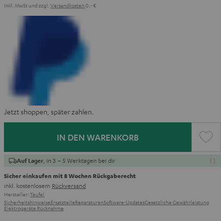
Inkl. MwSt
und zzgl.
Versandkosten
0,‐ €
Jetzt shoppen, später zahlen.
IN DEN WARENKORB
, in 3 – 5 Werktagen bei dir
Auf Lager
Sicher einkaufen mit 8 Wochen Rückgaberecht
inkl. kostenlosem
Rückversand
Hersteller:
Teufel
Sicherheitshinweise
Ersatzteile
Reparaturen
Software-Updates
Gesetzliche Gewährleistung
Elektrogeräte Rücknahme