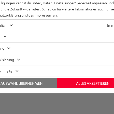
willigungen kannst du unter „Daten-Einstellungen“ jederzeit anpassen und
für die Zukunft widerrufen. Schau dir für weitere Informationen auch uns
utzerklärung
und das
Impressum
an.
rlich
Imme
e
ing
lisierung
 Inhalte
AUSWAHL ÜBERNEHMEN
ALLES AKZEPTIEREN