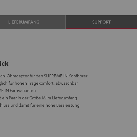
LIEFERUMFANG
SUPPORT
ick
usch-Ohradapter für den SUPREME IN Kopfhörer
äglich für hohen Tragekomfort, abwaschbar
ME IN Farbvarianten
nd ein Paar in der Größe M im Lieferumfang
hluss und damit für eine hohe Bassleistung