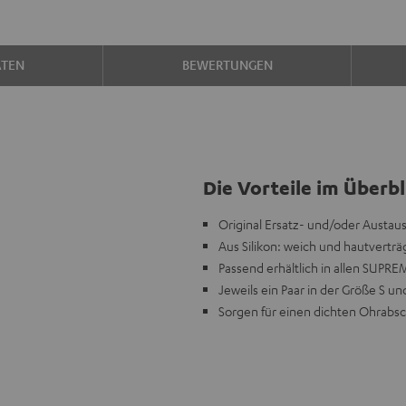
ATEN
BEWERTUNGEN
Die Vorteile im Überbl
Original Ersatz- und/oder Austa
Aus Silikon: weich und hautvertr
Passend erhältlich in allen SUPRE
Jeweils ein Paar in der Größe S u
Sorgen für einen dichten Ohrabsc