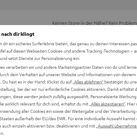
Keinen Store in der Nähe? Kein Problem,
beratung
beraten dich auch persönlich am Telefo
 nach dir klingt
Hier Termin buchen
n dir ein sicheres Surferlebnis bieten, das genau zu deinen Interessen pas
ufel auf diesen Webseiten Cookies und andere Tracking-Technologien – 
 und setzt Dienste zur Personalisierung ein.
ies verarbeiten wir und andere Marketingpartner Daten von dir und lernen
- durch dein Verhalten auf unserer Website und Informationen von deinem
 Du hast es in der Hand: Klickst du auf
„Alles ablehnen“
bestätigst du uns
tellung, bei der wir nur erforderliche Cookies aktivieren. Damit erhältst 
ngen, diese werden jedoch zufällig ausgewählt. Personalisierte Werbung
die wirklich relevant für dich sind, erhältst du mit
„Alles akzeptieren“
. Hier 
erwendung aller Cookies ein sowie der Weitergabe und der Verarbeitung 
 Staaten außerhalb der EU/des EWR. Für eine individuelle Auswahl kannst 
 IN Silikon-Ohradapter (S, M)
e auch einzeln aktivieren bzw. deaktivieren und mit
„Auswahl übernehme
en.