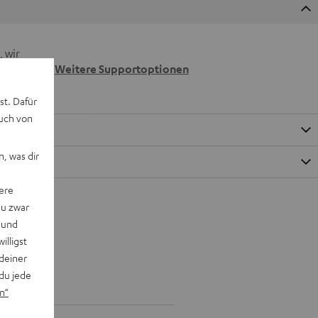
 wir
n.
Weitere Supportoptionen
st. Dafür
auch von
, was dir
ere
du zwar
 und
willigst
deiner
du jede
n“