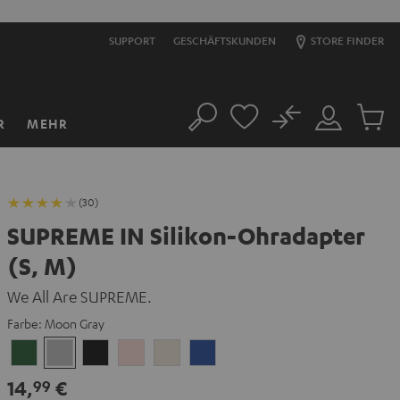
SUPPORT
GESCHÄFTSKUNDEN
STORE FINDER
No
R
MEHR
Suche
Mein
Artikel
Konto
im
Warenk
(30)
SUPREME IN Silikon-Ohradapter
(S, M)
We All Are SUPREME.
Farbe:
Moon Gray
Ivy
Moon
Night
Pale
Sand
Space
Green
Gray
Black
Gold
White
Blue
14,
€
99