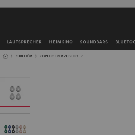
ZUM
NHALT
RINGEN
LAUTSPRECHER
HEIMKINO
SOUNDBARS
BLUETO
Startseite
ZUBEHÖR
KOPFHOERER ZUBEHOER