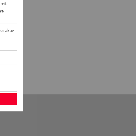
 mit
ere
r aktiv