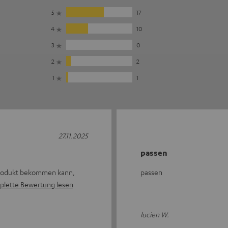
5
17
4
10
3
0
2
2
1
1
27.11.2025
passen
Produkt bekommen kann,
passen
lette Bewertung lesen
lucien W.