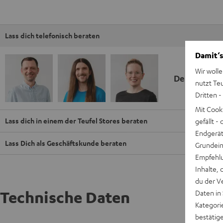
Lass dich telefonisch beraten
Damit‘s
Wir wolle
Deine Kauf
nutzt Te
Dritten -
Mit Cook
Lass dich in einem der Teufel Stores beraten
gefällt 
Endgerät.
Lass Dich als Geschäftskunde beraten
Grundeins
Empfehlu
Inhalte, 
du der V
Technische Daten
Daten in
Kategori
bestätig