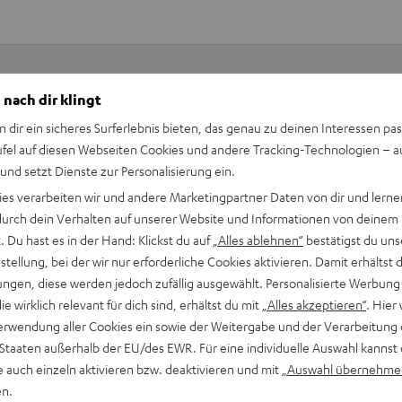
 nach dir klingt
Keinen Store in der Nähe? Kein Problem,
n dir ein sicheres Surferlebnis bieten, das genau zu deinen Interessen pas
beratung
beraten dich auch persönlich am Telefo
ufel auf diesen Webseiten Cookies und andere Tracking-Technologien – 
Hier Termin buchen
 und setzt Dienste zur Personalisierung ein.
ies verarbeiten wir und andere Marketingpartner Daten von dir und lernen
- durch dein Verhalten auf unserer Website und Informationen von deinem
 Du hast es in der Hand: Klickst du auf
„Alles ablehnen“
bestätigst du uns
tellung, bei der wir nur erforderliche Cookies aktivieren. Damit erhältst 
ngen, diese werden jedoch zufällig ausgewählt. Personalisierte Werbung
die wirklich relevant für dich sind, erhältst du mit
„Alles akzeptieren“
. Hier 
erwendung aller Cookies ein sowie der Weitergabe und der Verarbeitung 
 Staaten außerhalb der EU/des EWR. Für eine individuelle Auswahl kannst 
e auch einzeln aktivieren bzw. deaktivieren und mit
„Auswahl übernehme
en.