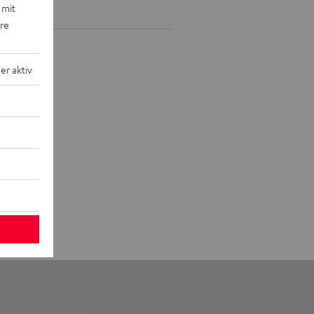
 mit
ere
r aktiv