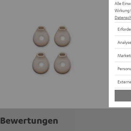
SUPREME
Alle Ein
Wirkung 
Datensch
Erforde
Analys
Market
Persona
Externe
Bewertungen