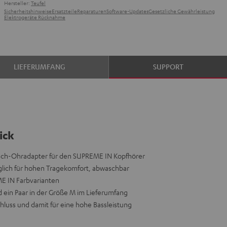
Hersteller:
Teufel
Sicherheitshinweise
Ersatzteile
Reparaturen
Software-Updates
Gesetzliche Gewährleistung
Elektrogeräte Rücknahme
LIEFERUMFANG
SUPPORT
ick
usch-Ohradapter für den SUPREME IN Kopfhörer
äglich für hohen Tragekomfort, abwaschbar
ME IN Farbvarianten
nd ein Paar in der Größe M im Lieferumfang
hluss und damit für eine hohe Bassleistung