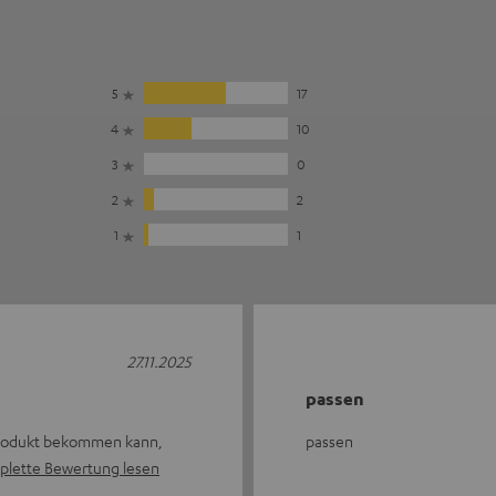
5
17
4
10
3
0
2
2
1
1
27.11.2025
passen
Produkt bekommen kann,
passen
lette Bewertung lesen