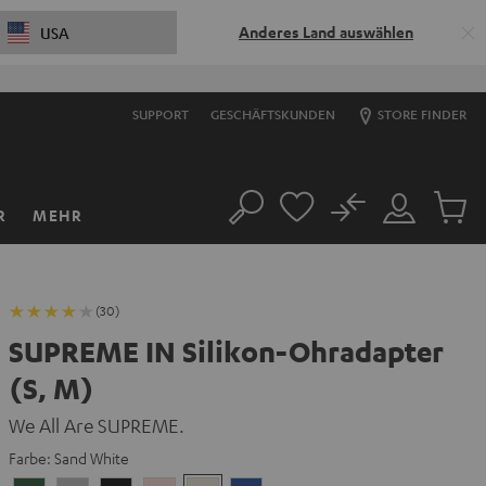
Anderes Land auswählen
USA
SUPPORT
GESCHÄFTSKUNDEN
STORE FINDER
No
R
MEHR
Suche
Mein
Artikel
Konto
im
Warenk
(30)
SUPREME IN Silikon-Ohradapter
(S, M)
We All Are SUPREME.
Farbe:
Sand White