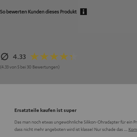
So bewerten Kunden dieses Produkt
4.33
(4.33 von 5 bei 30 Bewertungen)
Ersatzteile kaufen ist super
Das man noch etwas ungewöhnliche Silikon-Ohradapter für ein 
dass nicht mehr angeboten wird ist klasse! Nur schade das
Komp