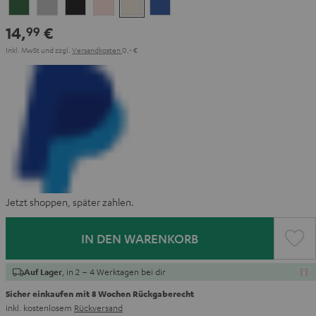
Ivy
Moon
Night
Pale
Sand
Space
Green
Gray
Black
Gold
White
Blue
14,
€
99
Inkl. MwSt
und zzgl.
Versandkosten
0,‐ €
Jetzt shoppen, später zahlen.
IN DEN WARENKORB
, in 2 – 4 Werktagen bei dir
Auf Lager
Sicher einkaufen mit 8 Wochen Rückgaberecht
inkl. kostenlosem
Rückversand