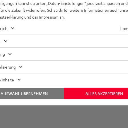
 IN Silikon-Ohradapter (S, M)
willigungen kannst du unter „Daten-Einstellungen“ jederzeit anpassen und
für die Zukunft widerrufen. Schau dir für weitere Informationen auch uns
utzerklärung
und das
Impressum
an.
rlich
Imme
e
ing
lisierung
 Inhalte
AUSWAHL ÜBERNEHMEN
ALLES AKZEPTIEREN