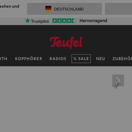
 sehen und
DEUTSCHLAND
OTH
KOPFHÖRER
RADIOS
SALE
NEU
ZUBEHÖ